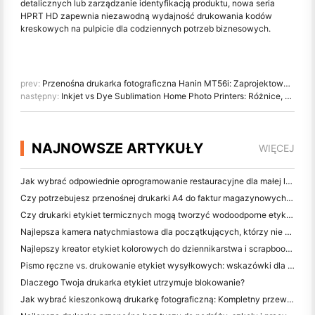
detalicznych lub zarządzanie identyfikacją produktu, nowa seria
HPRT HD zapewnia niezawodną wydajność drukowania kodów
kreskowych na pulpicie dla codziennych potrzeb biznesowych.
prev:
Przenośna drukarka fotograficzna Hanin MT56i: Zaprojektowana do natychmiastowego druku w świecie mobilnym
następny:
Inkjet vs Dye Sublimation Home Photo Printers: Różnice, koszty i zalecenia
NAJNOWSZE ARTYKUŁY
WIĘCEJ
Jak wybrać odpowiednie oprogramowanie restauracyjne dla małej lub średniej restauracji
Czy potrzebujesz przenośnej drukarki A4 do faktur magazynowych? Co naprawdę działa
Czy drukarki etykiet termicznych mogą tworzyć wodoodporne etykiety dla produktów małych firm?
Najlepsza kamera natychmiastowa dla początkujących, którzy nie chcą marnować papieru
Najlepszy kreator etykiet kolorowych do dziennikarstwa i scrapbooking: dodaj więcej kolorów do każdej strony
Pismo ręczne vs. drukowanie etykiet wysyłkowych: wskazówki dla małych firm w 2026 roku
Dlaczego Twoja drukarka etykiet utrzymuje blokowanie?
Jak wybrać kieszonkową drukarkę fotograficzną: Kompletny przewodnik dla użytkowników dziennikarstwa, podróży i iPhone'a