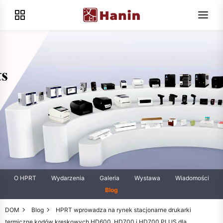
O HPRT
Wydarzenia
Galeria
Wystawa
Wiadomości
Blog
DOM
Blog
HPRT wprowadza na rynek stacjonarne drukarki
termiczne kodów kreskowych HD600, HD700 i HD700 PLUS dla