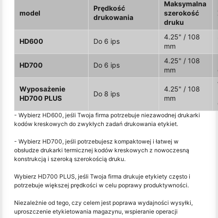
Maksymalna
Prędkość
model
szerokość
drukowania
druku
4.25" / 108
HD600
Do 6 ips
mm
4.25" / 108
HD700
Do 6 ips
mm
Wyposażenie
4.25" / 108
Do 8 ips
HD700 PLUS
mm
- Wybierz HD600, jeśli Twoja firma potrzebuje niezawodnej drukarki
kodów kreskowych do zwykłych zadań drukowania etykiet.
- Wybierz HD700, jeśli potrzebujesz kompaktowej i łatwej w
obsłudze drukarki termicznej kodów kreskowych z nowoczesną
konstrukcją i szeroką szerokością druku.
Wybierz HD700 PLUS, jeśli Twoja firma drukuje etykiety często i
potrzebuje większej prędkości w celu poprawy produktywności.
Niezależnie od tego, czy celem jest poprawa wydajności wysyłki,
uproszczenie etykietowania magazynu, wspieranie operacji