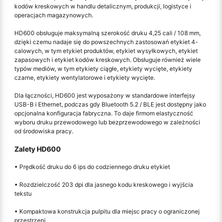
kodów kreskowych w handlu detalicznym, produkcji, logistyce i
operacjach magazynowych.
HD600 obsługuje maksymalną szerokość druku 4,25 cali / 108 mm,
dzięki czemu nadaje się do powszechnych zastosowań etykiet 4-
calowych, w tym etykiet produktów, etykiet wysyłkowych, etykiet
zapasowych i etykiet kodów kreskowych. Obsługuje również wiele
typów mediów, w tym etykiety ciągłe, etykiety wycięte, etykiety
czarne, etykiety wentylatorowe i etykiety wycięte.
Dla łączności, HD600 jest wyposażony w standardowe interfejsy
USB-B i Ethernet, podczas gdy Bluetooth 5.2 / BLE jest dostępny jako
opcjonalna konfiguracja fabryczna. To daje firmom elastyczność
wyboru druku przewodowego lub bezprzewodowego w zależności
od środowiska pracy.
Zalety HD600
• Prędkość druku do 6 ips do codziennego druku etykiet
• Rozdzielczość 203 dpi dla jasnego kodu kreskowego i wyjścia
tekstu
• Kompaktowa konstrukcja pulpitu dla miejsc pracy o ograniczonej
przestrzeni