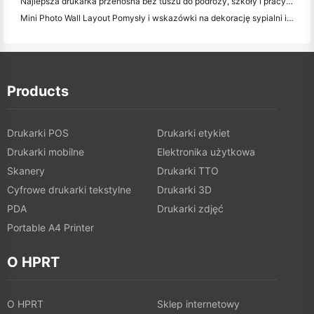
Najlepsza drukarka przenośna bez tuszu do podróży, szkoły i pracy mobilnej: Hanin MT620 Pro Review
Mini Photo Wall Layout Pomysły i wskazówki na dekorację sypialni i dormitorium
Products
Drukarki POS
Drukarki etykiet
Drukarki mobilne
Elektronika użytkowa
Skanery
Drukarki TTO
Cyfrowe drukarki tekstylne
Drukarki 3D
PDA
Drukarki zdjęć
Portable A4 Printer
O HPRT
O HPRT
Sklep internetowy