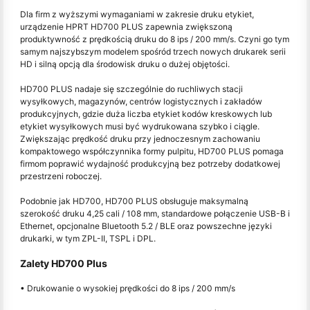
Dla firm z wyższymi wymaganiami w zakresie druku etykiet,
urządzenie HPRT HD700 PLUS zapewnia zwiększoną
produktywność z prędkością druku do 8 ips / 200 mm/s. Czyni go tym
samym najszybszym modelem spośród trzech nowych drukarek serii
HD i silną opcją dla środowisk druku o dużej objętości.
HD700 PLUS nadaje się szczególnie do ruchliwych stacji
wysyłkowych, magazynów, centrów logistycznych i zakładów
produkcyjnych, gdzie duża liczba etykiet kodów kreskowych lub
etykiet wysyłkowych musi być wydrukowana szybko i ciągle.
Zwiększając prędkość druku przy jednoczesnym zachowaniu
kompaktowego współczynnika formy pulpitu, HD700 PLUS pomaga
firmom poprawić wydajność produkcyjną bez potrzeby dodatkowej
przestrzeni roboczej.
Podobnie jak HD700, HD700 PLUS obsługuje maksymalną
szerokość druku 4,25 cali / 108 mm, standardowe połączenie USB-B i
Ethernet, opcjonalne Bluetooth 5.2 / BLE oraz powszechne języki
drukarki, w tym ZPL-II, TSPL i DPL.
Zalety HD700 Plus
• Drukowanie o wysokiej prędkości do 8 ips / 200 mm/s