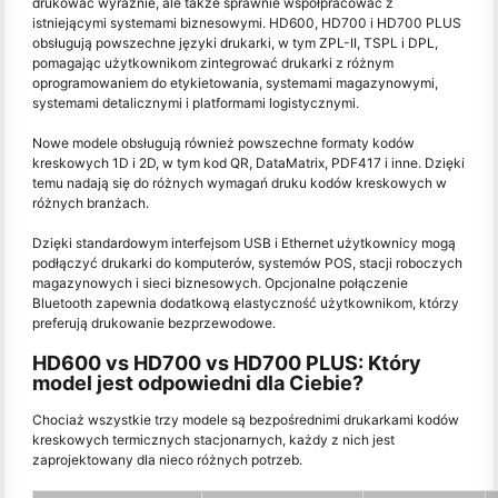
drukować wyraźnie, ale także sprawnie współpracować z
istniejącymi systemami biznesowymi. HD600, HD700 i HD700 PLUS
obsługują powszechne języki drukarki, w tym ZPL-II, TSPL i DPL,
pomagając użytkownikom zintegrować drukarki z różnym
oprogramowaniem do etykietowania, systemami magazynowymi,
systemami detalicznymi i platformami logistycznymi.
Nowe modele obsługują również powszechne formaty kodów
kreskowych 1D i 2D, w tym kod QR, DataMatrix, PDF417 i inne. Dzięki
temu nadają się do różnych wymagań druku kodów kreskowych w
różnych branżach.
Dzięki standardowym interfejsom USB i Ethernet użytkownicy mogą
podłączyć drukarki do komputerów, systemów POS, stacji roboczych
magazynowych i sieci biznesowych. Opcjonalne połączenie
Bluetooth zapewnia dodatkową elastyczność użytkownikom, którzy
preferują drukowanie bezprzewodowe.
HD600 vs HD700 vs HD700 PLUS: Który
model jest odpowiedni dla Ciebie?
Chociaż wszystkie trzy modele są bezpośrednimi drukarkami kodów
kreskowych termicznych stacjonarnych, każdy z nich jest
zaprojektowany dla nieco różnych potrzeb.