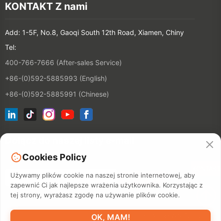
KONTAKT Z nami
Add: 1-5F, No.8, Gaoqi South 12th Road, Xiamen, Chiny
Tel:
400-766-7666 (After-sales Service)
+86-(0)592-5885993 (English)
+86-(0)592-5885991 (Chinese)
Dołącz do naszej listy e-mail
Cookies Policy
KONTAKT
Używamy plików cookie na naszej stronie internetowej, aby
zapewnić Ci jak najlepsze wrażenia użytkownika. Korzystając z
tej strony, wyrażasz zgodę na używanie plików cookie.
©2026 XIAMEN HANIN CO., LTD.
POLITYKA PRYWATNOŚCI
OK, MAM!