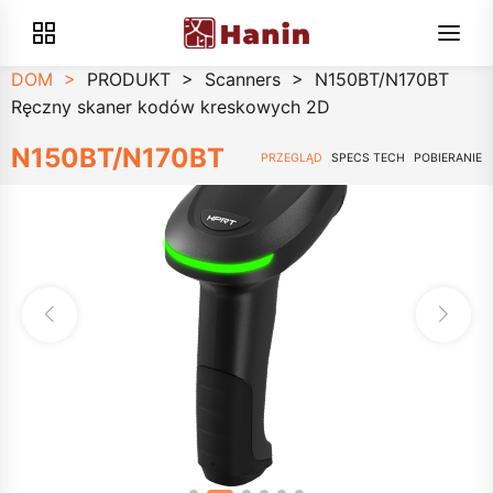
DOM
>
PRODUKT
>
Scanners
>
N150BT/N170BT
Ręczny skaner kodów kreskowych 2D
N150BT/N170BT
PRZEGLĄD
SPECS TECH
POBIERANIE