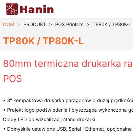
DOM
>
PRODUKT
>
POS Printers
>
TP80K / TP80K-L
TP80K / TP80K-L
80mm termiczna drukarka r
POS
• 3" kompaktowa drukarka paragonów o dużej prędkośc
• Projekt logo podświetlenia i błyszcząca wykończona gó
Diody LED do wizualizacji stanu drukarki
• Domyślnie ustawione USB, Serial i Ethernet, opcjonalne 