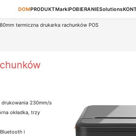
DOM
PRODUKT
Marki
POBIERANIE
Solutions
KON
 80mm termiczna drukarka rachunków POS
achunków
i drukowania 230mm/s
rna okładka, trzy
Bluetooth i