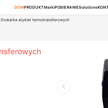
DOM
PRODUKT
Marki
POBIERANIE
Solutions
KON
Drukarka etykiet termotransferowych
ansferowych