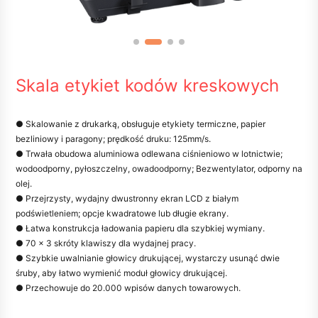
Skala etykiet kodów kreskowych
● Skalowanie z drukarką, obsługuje etykiety termiczne, papier
bezliniowy i paragony; prędkość druku: 125mm/s.
● Trwała obudowa aluminiowa odlewana ciśnieniowo w lotnictwie;
wodoodporny, pyłoszczelny, owadoodporny; Bezwentylator, odporny na
olej.
● Przejrzysty, wydajny dwustronny ekran LCD z białym
podświetleniem; opcje kwadratowe lub długie ekrany.
● Łatwa konstrukcja ładowania papieru dla szybkiej wymiany.
● 70 x 3 skróty klawiszy dla wydajnej pracy.
● Szybkie uwalnianie głowicy drukującej, wystarczy usunąć dwie
śruby, aby łatwo wymienić moduł głowicy drukującej.
● Przechowuje do 20.000 wpisów danych towarowych.