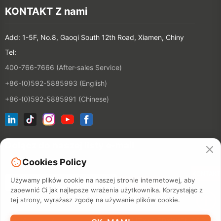
KONTAKT Z nami
Add: 1-5F, No.8, Gaoqi South 12th Road, Xiamen, Chiny
Tel:
400-766-7666 (After-sales Service)
+86-(0)592-5885993 (English)
+86-(0)592-5885991 (Chinese)
Dołącz do naszej listy e-mail
Cookies Policy
KONTAKT
Używamy plików cookie na naszej stronie internetowej, aby
zapewnić Ci jak najlepsze wrażenia użytkownika. Korzystając z
tej strony, wyrażasz zgodę na używanie plików cookie.
©2026 XIAMEN HANIN CO., LTD.
POLITYKA PRYWATNOŚCI