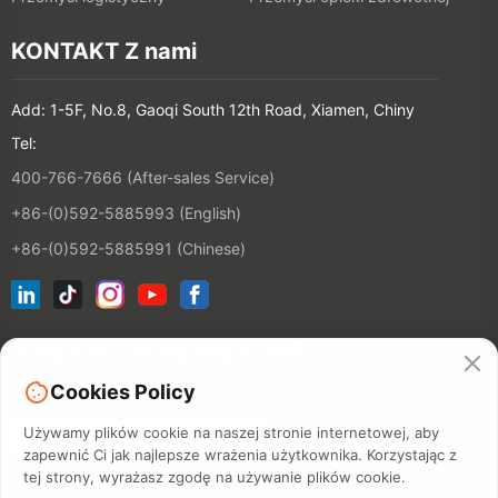
KONTAKT Z nami
Add: 1-5F, No.8, Gaoqi South 12th Road, Xiamen, Chiny
Tel:
400-766-7666 (After-sales Service)
+86-(0)592-5885993 (English)
+86-(0)592-5885991 (Chinese)
Dołącz do naszej listy e-mail
Cookies Policy
KONTAKT
Używamy plików cookie na naszej stronie internetowej, aby
zapewnić Ci jak najlepsze wrażenia użytkownika. Korzystając z
tej strony, wyrażasz zgodę na używanie plików cookie.