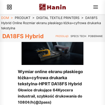
DOM
>
PRODUKT
>
DIGITAL TEXTILE PRINTERS
>
DA18FS
Hybrid Online Rozmiar ekranu płaskiego łóżka+cyfrowa drukarka
tekstylna
DA18FS Hybrid
PRZEGLĄD
SPECS TECH
POBIERANIE
Wymiar online ekranu płaskiego
łóżka+cyfrowa drukarka
tekstylna-HPRT DA18FS Hybrid
Głowice drukujące 64Kyocera
industrail, szybkość drukowania do
1080◊/h(@2pass)