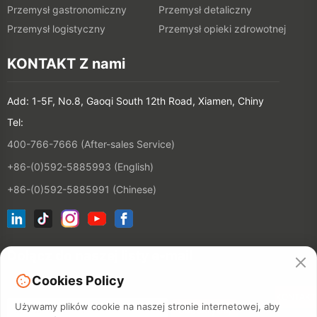
Przemysł gastronomiczny
Przemysł detaliczny
Przemysł logistyczny
Przemysł opieki zdrowotnej
KONTAKT Z nami
Add: 1-5F, No.8, Gaoqi South 12th Road, Xiamen, Chiny
Tel:
400-766-7666 (After-sales Service)
+86-(0)592-5885993 (English)
+86-(0)592-5885991 (Chinese)
Dołącz do naszej listy e-mail
Cookies Policy
KONTAKT
Używamy plików cookie na naszej stronie internetowej, aby