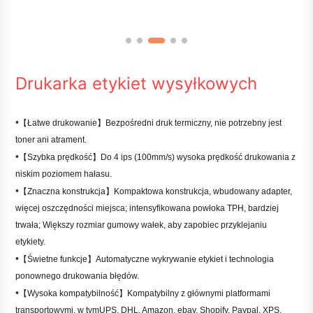
Drukarka etykiet wysyłkowych
•
【Łatwe drukowanie】Bezpośredni druk termiczny, nie potrzebny jest
toner ani atrament.
•
【Szybka prędkość】Do 4 ips (100mm/s) wysoka prędkość drukowania z
niskim poziomem hałasu.
•
【Znaczna konstrukcja】Kompaktowa konstrukcja, wbudowany adapter,
więcej oszczędności miejsca; intensyfikowana powłoka TPH, bardziej
trwała; Większy rozmiar gumowy wałek, aby zapobiec przyklejaniu
etykiety.
•
【Świetne funkcje】Automatyczne wykrywanie etykiet i technologia
ponownego drukowania błędów.
•
【Wysoka kompatybilność】Kompatybilny z głównymi platformami
transportowymi, w tym
UPS, DHL, Amazon, ebay, Shopify, Paypal, XPS,