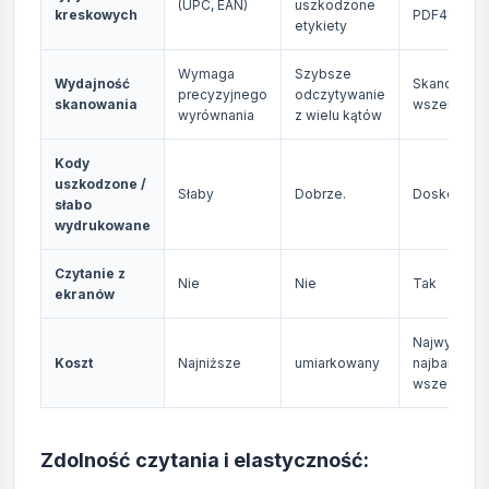
(UPC, EAN)
uszkodzone
kreskowych
PDF417)
etykiety
Wymaga
Szybsze
Wydajność
Skanowani
precyzyjnego
odczytywanie
skanowania
wszelkieru
wyrównania
z wielu kątów
Kody
uszkodzone /
Słaby
Dobrze.
Doskonałe
słabo
wydrukowane
Czytanie z
Nie
Nie
Tak
ekranów
Najwyższy, 
Koszt
Najniższe
umiarkowany
najbardziej
wszechstro
Zdolność czytania i elastyczność: