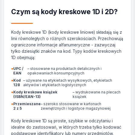
Czym są kody kreskowe 1D i 2D?
Kody kreskowe 1D (kody kreskowe liniowe) składają się z
linii równoległych o różnych szerokościach. Przechowują
ograniczone informacje alfanumeryczne - zazwyczaj
tylko dziesiątki znaków na kod. Typy kodów kreskowych
1D obejmują:
●
UPC /
– stosowane na produktach detalicznych i
EAN
opakowaniach konsumpcyjnych
●
Kod
– używane na etykietach wysyłkowych, etykietach
128
aktywów i etykietach logistycznych
●
Kody kreskowe książek
– wydrukowane na plecach
(ISBN/EAN-13)
książek
●
Przemieszane
– szeroko stosowane w kartonach
2 z 5
zewnętrznych i logistyce magazynowej
Kody kreskowe 1D są proste, szybkie w odczytaniu i
idealne do zastosowań, w których trzeba tylko kodować
podstawowe identyfikatory lub numery przedmiotów.