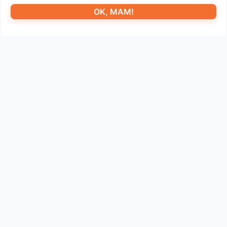
OK, MAM!
Wyślij teraz pytanie
Rodzaj zapytania:
*
Rodzaj produktu:
Nazwa:
*
Telefon:
E-mail:
*