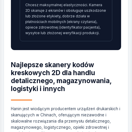
Chcesz maksymalnej elastyczności. Kamera
2D skanuje z ekranów i obsługuje uszkodzone
lub złożone etykiety, dobrze działa w
płatnościach mobilnych (ekrany czytania),
opiece zdrowotnej (identyfikator pacjenta),
wysyłce lub złożonej weryfikacji produkcji.
Najlepsze skanery kodów
kreskowych 2D dla handlu
detalicznego, magazynowania,
logistyki i innych
Hanin jest wiodącym producentem urządzeń drukarskich i
skanujących w Chinach, oferującym niezawodne i
skalowalne rozwiązania dla przemysłu detalicznego,
magazynowego, logistycznego, opieki zdrowotnej i