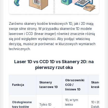
Zarówno skanery kodów kreskowych 1D, jak i 2D mają
swoje silne strony. W przypadku skanerów 1D modele
laserowe i CCD (linear imager) również znacznie różnią
się pod względem wydajności. Aby podjąć właściwą
decyzję, musisz je porównać w kluczowych wymiarach
technicznych.
Laser 1D vs CCD 1D vs Skanery 2D: na
pierwszy rzut oka
Obrazowniki
Skanery
Skanery k
Funkcja
CCD /
laserowe 1D
kreskowyc
liniowe 1D
1D, w tym
Obsługiwane
1D i 2D (QR,
Tylko 1D
lekko
typy kodów
DataMatrix,