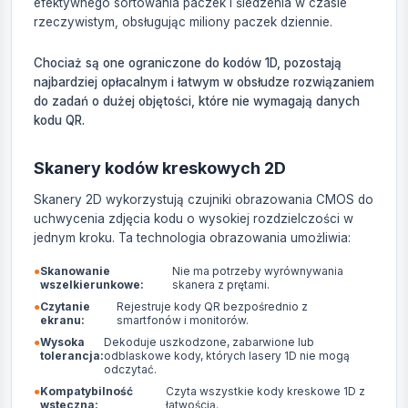
efektywnego sortowania paczek i śledzenia w czasie
rzeczywistym, obsługując miliony paczek dziennie.
Chociaż są one ograniczone do kodów 1D, pozostają
najbardziej opłacalnym i łatwym w obsłudze rozwiązaniem
do zadań o dużej objętości, które nie wymagają danych
kodu QR.
Skanery kodów kreskowych 2D
Skanery 2D wykorzystują czujniki obrazowania CMOS do
uchwycenia zdjęcia kodu o wysokiej rozdzielczości w
jednym kroku. Ta technologia obrazowania umożliwia:
●
Skanowanie
Nie ma potrzeby wyrównywania
wszelkierunkowe:
skanera z prętami.
●
Czytanie
Rejestruje kody QR bezpośrednio z
ekranu:
smartfonów i monitorów.
●
Wysoka
Dekoduje uszkodzone, zabarwione lub
tolerancja:
odblaskowe kody, których lasery 1D nie mogą
odczytać.
●
Kompatybilność
Czyta wszystkie kody kreskowe 1D z
wsteczna:
łatwością.