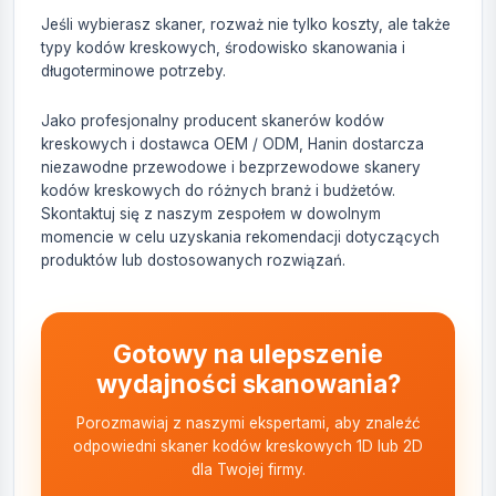
Jeśli wybierasz skaner, rozważ nie tylko koszty, ale także
typy kodów kreskowych, środowisko skanowania i
długoterminowe potrzeby.
Jako profesjonalny producent skanerów kodów
kreskowych i dostawca OEM / ODM, Hanin dostarcza
niezawodne przewodowe i bezprzewodowe skanery
kodów kreskowych do różnych branż i budżetów.
Skontaktuj się z naszym zespołem w dowolnym
momencie w celu uzyskania rekomendacji dotyczących
produktów lub dostosowanych rozwiązań.
Gotowy na ulepszenie
wydajności skanowania?
Porozmawiaj z naszymi ekspertami, aby znaleźć
odpowiedni skaner kodów kreskowych 1D lub 2D
dla Twojej firmy.