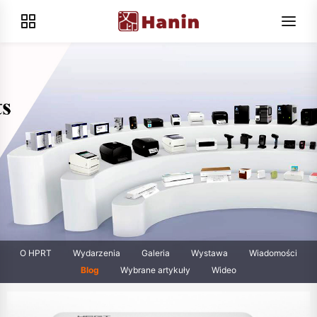
O HPRT
Wydarzenia
Galeria
Wystawa
Wiadomości
Blog
Wybrane artykuły
Wideo