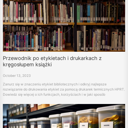
Przewodnik po etykietach i drukarkach z
kręgosłupem książki
October 13, 2023
Zanurz się w znaczeniu etykiet bibliotecznych i odkryj najlepsze
rozwiązanie do drukowania etykiet za pomocą drukarek termicznych HPRT.
Dowiedz się więcej o ich funkcjach, korzyściach i w jaki sposób
usprawniają operacje biblioteki.