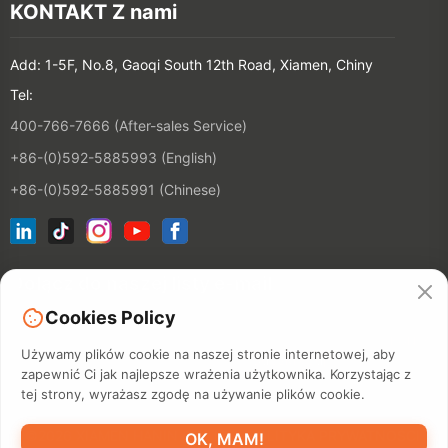
KONTAKT Z nami
Add: 1-5F, No.8, Gaoqi South 12th Road, Xiamen, Chiny
Tel:
400-766-7666 (After-sales Service)
+86-(0)592-5885993 (English)
+86-(0)592-5885991 (Chinese)
Dołącz do naszej listy e-mail
Cookies Policy
KONTAKT
Używamy plików cookie na naszej stronie internetowej, aby
zapewnić Ci jak najlepsze wrażenia użytkownika. Korzystając z
tej strony, wyrażasz zgodę na używanie plików cookie.
©2026 XIAMEN HANIN CO., LTD.
POLITYKA PRYWATNOŚCI
OK, MAM!