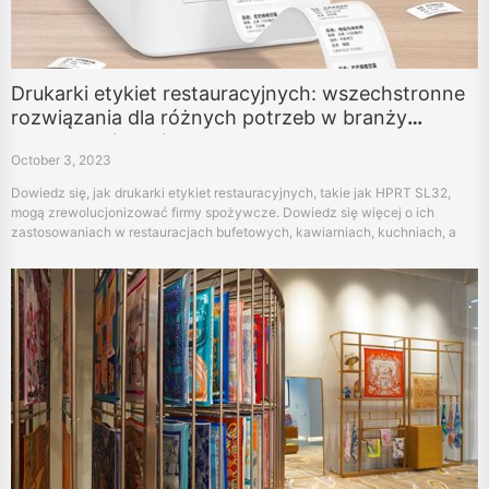
Drukarki etykiet restauracyjnych: wszechstronne
rozwiązania dla różnych potrzeb w branży
gastronomicznej
October 3, 2023
Dowiedz się, jak drukarki etykiet restauracyjnych, takie jak HPRT SL32,
mogą zrewolucjonizować firmy spożywcze. Dowiedz się więcej o ich
zastosowaniach w restauracjach bufetowych, kawiarniach, kuchniach, a
nawet ciężarówkach spożywczych, aby zwiększyć wydajność i
satysfakcję klientów.