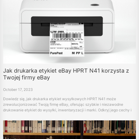
Jak drukarka etykiet eBay HPRT N41 korzysta z
Twojej firmy eBay
October 17, 2023
Dowiedz się, jak drukarka etykiet wysyłkowych HPRT N41 może
zrewolucjonizować Twoją firmę eBay, oferując szybkie i niezawodne
drukowanie etykiet do wysyłki, inwentaryzacji i marki. Odkryj jego cechy i
jak stoi jako kompleksowe rozwiązanie do drukowania etykiet.