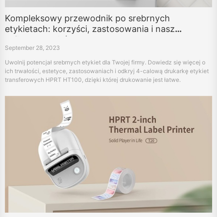
Kompleksowy przewodnik po srebrnych
etykietach: korzyści, zastosowania i nasz
najlepszy wybór
September 28, 2023
Uwolnij potencjał srebrnych etykiet dla Twojej firmy. Dowiedz się więcej o
ich trwałości, estetyce, zastosowaniach i odkryj 4-calową drukarkę etykiet
transferowych HPRT HT100, dzięki której drukowanie jest łatwe.