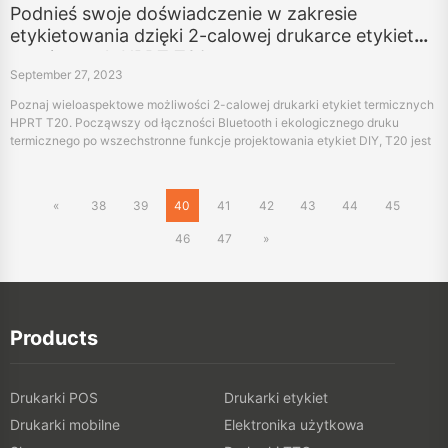
Podnieś swoje doświadczenie w zakresie
etykietowania dzięki 2-calowej drukarce etykiet
termicznych HPRT T20
September 27, 2023
Poznaj wieloaspektowe możliwości 2-calowej drukarki etykiet termicznych
HPRT T20. Począwszy od łączności Bluetooth i ekologicznego druku
termicznego po wszechstronne funkcje projektowania etykiet DIY, T20 jest
twoim kompleksowym rozwiązaniem do spersonalizowanego i
profesjonalnego etykietowania.
«
38
39
40
41
42
43
44
45
46
47
»
Products
Drukarki POS
Drukarki etykiet
Drukarki mobilne
Elektronika użytkowa