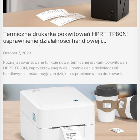
Termiczna drukarka pokwitowań HPRT TP80N:
usprawnienie działalności handlowej i
restauracyjnej
October 7, 2023
Poznaj zaawansowane funkcje nowej termicznej drukarki pokwitowań
HPRT TP80N, zaprojektowanej w celu podniesienia doświadczeń
handlowych i restauracyjnych dzięki bezproblemowemu drukowaniu
biletów, zrównoważonemu rozwojowi i wsparciu wielojęzycznemu.