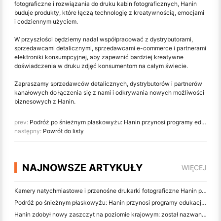
fotograficzne i rozwiązania do druku kabin fotograficznych, Hanin
buduje produkty, które łączą technologię z kreatywnością, emocjami
i codziennym użyciem.
W przyszłości będziemy nadal współpracować z dystrybutorami,
sprzedawcami detalicznymi, sprzedawcami e-commerce i partnerami
elektroniki konsumpcyjnej, aby zapewnić bardziej kreatywne
doświadczenia w druku zdjęć konsumentom na całym świecie.
Zapraszamy sprzedawców detalicznych, dystrybutorów i partnerów
kanałowych do łączenia się z nami i odkrywania nowych możliwości
biznesowych z Hanin.
prev:
Podróż po śnieżnym płaskowyżu: Hanin przynosi programy edukacji fotograficznej dla dzieci w Qamdo
następny:
Powrót do listy
NAJNOWSZE ARTYKUŁY
WIĘCEJ
Kamery natychmiastowe i przenośne drukarki fotograficzne Hanin przyciągają duże zainteresowanie na targach IEAE Shenzhen 2026
Podróż po śnieżnym płaskowyżu: Hanin przynosi programy edukacji fotograficznej dla dzieci w Qamdo
Hanin zdobył nowy zaszczyt na poziomie krajowym: został nazwany "2026 Made in China · Trusted Brand by Consumers"