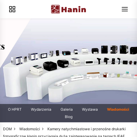
O HPRT
Wydarzenia
Galeria
Wystawa
Wiadomości
Blog
DOM
Wiadomości
Kamery natychmiastowe i przenośne drukarki
fotograficzne Hanin przyciągają duże zainteresowanie na targach IEAE