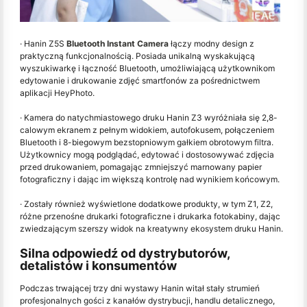
· Hanin Z5S
Bluetooth Instant Camera
łączy modny design z
praktyczną funkcjonalnością. Posiada unikalną wyskakującą
wyszukiwarkę i łączność Bluetooth, umożliwiającą użytkownikom
edytowanie i drukowanie zdjęć smartfonów za pośrednictwem
aplikacji HeyPhoto.
· Kamera do natychmiastowego druku Hanin Z3 wyróżniała się 2,8-
calowym ekranem z pełnym widokiem, autofokusem, połączeniem
Bluetooth i 8-biegowym bezstopniowym gałkiem obrotowym filtra.
Użytkownicy mogą podglądać, edytować i dostosowywać zdjęcia
przed drukowaniem, pomagając zmniejszyć marnowany papier
fotograficzny i dając im większą kontrolę nad wynikiem końcowym.
· Zostały również wyświetlone dodatkowe produkty, w tym Z1, Z2,
różne przenośne drukarki fotograficzne i drukarka fotokabiny, dając
zwiedzającym szerszy widok na kreatywny ekosystem druku Hanin.
Silna odpowiedź od dystrybutorów,
detalistów i konsumentów
Podczas trwającej trzy dni wystawy Hanin witał stały strumień
profesjonalnych gości z kanałów dystrybucji, handlu detalicznego,