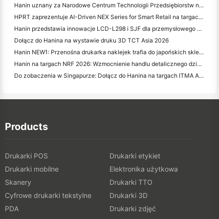
Hanin uznany za Narodowe Centrum Technologii Przedsiębiorstw na rzecz Innowacji
HPRT zaprezentuje AI-Driven NEX Series for Smart Retail na targach CHINASHOP 2026
Hanin przedstawia innowacje LCD-L298 i SJF dla przemysłowego druku 3D na targach TCT Asia 2026
Dołącz do Hanina na wystawie druku 3D TCT Asia 2026
Hanin NEW1: Przenośna drukarka naklejek trafia do japońskich sklepów LOFT
Hanin na targach NRF 2026: Wzmocnienie handlu detalicznego dzięki inteligentnym rozwiązaniom drukującym
Do zobaczenia w Singapurze: Dołącz do Hanina na targach ITMA ASIA 2025, aby być świadkiem najnowszej technologii druku cyfrowego
Products
Drukarki POS
Drukarki etykiet
Drukarki mobilne
Elektronika użytkowa
Skanery
Drukarki TTO
Cyfrowe drukarki tekstylne
Drukarki 3D
PDA
Drukarki zdjęć