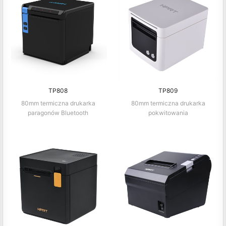
TP808
TP809
80mm termiczna drukarka
80mm termiczna drukarka
paragonów Bluetooth
pokwitowania