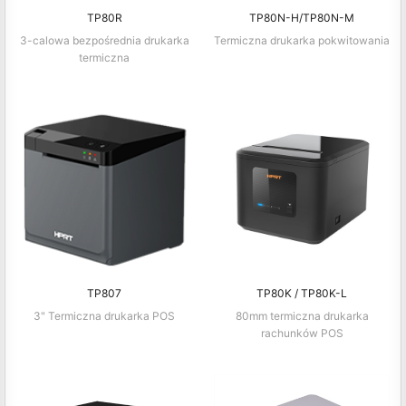
TP80R
TP80N-H/TP80N-M
3-calowa bezpośrednia drukarka
Termiczna drukarka pokwitowania
termiczna
TP807
TP80K / TP80K-L
3" Termiczna drukarka POS
80mm termiczna drukarka
rachunków POS