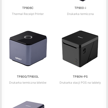
TP806C
TP900-i
Thermal Receipt Printer
Drukarka termiczna
TP80G/TP80GL
TP80N-PS
Drukarka termiczna biletów
Drukarka stacji POS na tablety