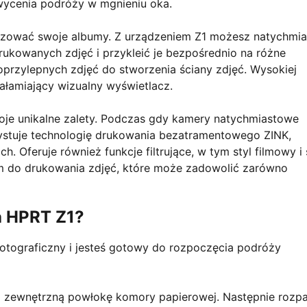
wycenia podróży w mgnieniu oka.
alizować swoje albumy. Z urządzeniem Z1 możesz natychmia
rukowanych zdjęć i przykleić je bezpośrednio na różne
przylepnych zdjęć do stworzenia ściany zdjęć. Wysokiej
ałamiający wizualny wyświetlacz.
e unikalne zalety. Podczas gdy kamery natychmiastowe
rzystuje technologię drukowania bezatramentowego ZINK,
. Oferuje również funkcje filtrujące, w tym styl filmowy i 
em do drukowania zdjęć, które może zadowolić zarówno
a HPRT Z1?
fotograficzny i jesteś gotowy do rozpoczęcia podróży
rz zewnętrzną powłokę komory papierowej. Następnie rozpa