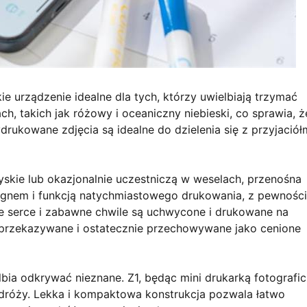
 urządzenie idealne dla tych, którzy uwielbiają trzymać
ch, takich jak różowy i oceaniczny niebieski, co sprawia, ż
ukowane zdjęcia są idealne do dzielenia się z przyjaciółm
yskie lub okazjonalnie uczestniczą w weselach, przenośna
esignem i funkcją natychmiastowego drukowania, z pewnośc
łe serce i zabawne chwile są uchwycone i drukowane na
 przekazywane i ostatecznie przechowywane jako cenione
ia odkrywać nieznane. Z1, będąc mini drukarką fotografic
dróży. Lekka i kompaktowa konstrukcja pozwala łatwo