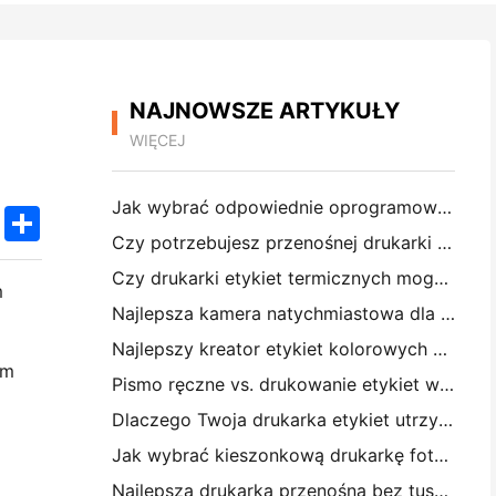
NAJNOWSZE ARTYKUŁY
WIĘCEJ
Jak wybrać odpowiednie oprogramowanie restauracyjne dla małej lub średniej restauracji
k
edIn
Twitter
Share
Czy potrzebujesz przenośnej drukarki A4 do faktur magazynowych? Co naprawdę działa
Czy drukarki etykiet termicznych mogą tworzyć wodoodporne etykiety dla produktów małych firm?
m
Najlepsza kamera natychmiastowa dla początkujących, którzy nie chcą marnować papieru
Najlepszy kreator etykiet kolorowych do dziennikarstwa i scrapbooking: dodaj więcej kolorów do każdej strony
ym
Pismo ręczne vs. drukowanie etykiet wysyłkowych: wskazówki dla małych firm w 2026 roku
Dlaczego Twoja drukarka etykiet utrzymuje blokowanie?
Jak wybrać kieszonkową drukarkę fotograficzną: Kompletny przewodnik dla użytkowników dziennikarstwa, podróży i iPhone'a
Najlepsza drukarka przenośna bez tuszu do podróży, szkoły i pracy mobilnej: Hanin MT620 Pro Review