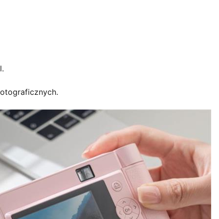
.
otograficznych.