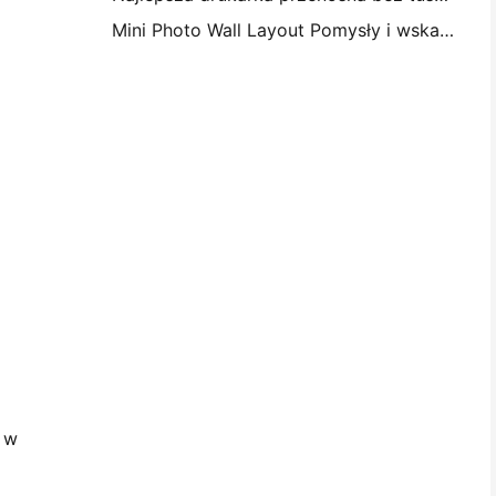
Mini Photo Wall Layout Pomysły i wskazówki na dekorację sypialni i dormitorium
 w