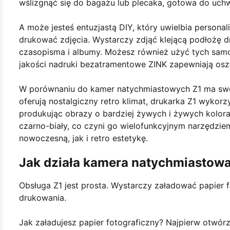
wślizgnąć się do bagażu lub plecaka, gotowa do uch
A może jesteś entuzjastą DIY, który uwielbia person
drukować zdjęcia. Wystarczy zdjąć klejącą podłożę d
czasopisma i albumy. Możesz również użyć tych samo
jakości nadruki bezatramentowe ZINK zapewniają osz
W porównaniu do kamer natychmiastowych Z1 ma swoj
oferują nostalgiczny retro klimat, drukarka Z1 wyko
produkując obrazy o bardziej żywych i żywych kolorach
czarno-biały, co czyni go wielofunkcyjnym narzędzi
nowoczesną, jak i retro estetykę.
Jak działa kamera natychmiastow
Obsługa Z1 jest prosta. Wystarczy załadować papier 
drukowania.
Jak załadujesz papier fotograficzny? Najpierw otwó