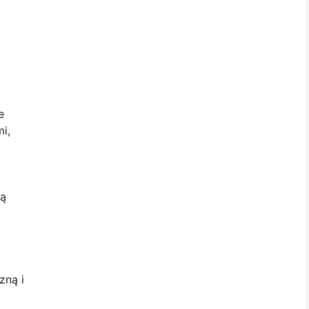
e
i,
ią
zną i