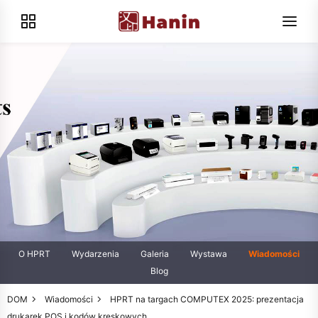
O HPRT
Wydarzenia
Galeria
Wystawa
Wiadomości
Blog
DOM
Wiadomości
HPRT na targach COMPUTEX 2025: prezentacja
drukarek POS i kodów kreskowych