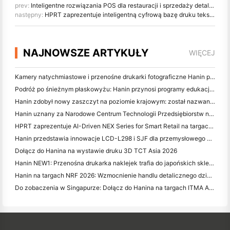
prev:
Inteligentne rozwiązania POS dla restauracji i sprzedaży detalicznej: Zobacz HPRT na CHINASHOP 2025
następny:
HPRT zaprezentuje inteligentną cyfrową bazę druku tekstylnego w północnych Chinach
NAJNOWSZE ARTYKUŁY
WIĘCEJ
Kamery natychmiastowe i przenośne drukarki fotograficzne Hanin przyciągają duże zainteresowanie na targach IEAE Shenzhen 2026
Podróż po śnieżnym płaskowyżu: Hanin przynosi programy edukacji fotograficznej dla dzieci w Qamdo
Hanin zdobył nowy zaszczyt na poziomie krajowym: został nazwany "2026 Made in China · Trusted Brand by Consumers"
Hanin uznany za Narodowe Centrum Technologii Przedsiębiorstw na rzecz Innowacji
HPRT zaprezentuje AI-Driven NEX Series for Smart Retail na targach CHINASHOP 2026
Hanin przedstawia innowacje LCD-L298 i SJF dla przemysłowego druku 3D na targach TCT Asia 2026
Dołącz do Hanina na wystawie druku 3D TCT Asia 2026
Hanin NEW1: Przenośna drukarka naklejek trafia do japońskich sklepów LOFT
Hanin na targach NRF 2026: Wzmocnienie handlu detalicznego dzięki inteligentnym rozwiązaniom drukującym
Do zobaczenia w Singapurze: Dołącz do Hanina na targach ITMA ASIA 2025, aby być świadkiem najnowszej technologii druku cyfrowego