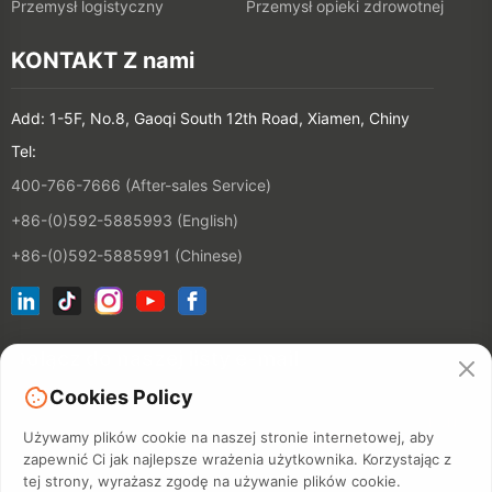
Przemysł logistyczny
Przemysł opieki zdrowotnej
KONTAKT Z nami
Add: 1-5F, No.8, Gaoqi South 12th Road, Xiamen, Chiny
Tel:
400-766-7666 (After-sales Service)
+86-(0)592-5885993 (English)
+86-(0)592-5885991 (Chinese)
Dołącz do naszej listy e-mail
Cookies Policy
KONTAKT
Używamy plików cookie na naszej stronie internetowej, aby
zapewnić Ci jak najlepsze wrażenia użytkownika. Korzystając z
tej strony, wyrażasz zgodę na używanie plików cookie.