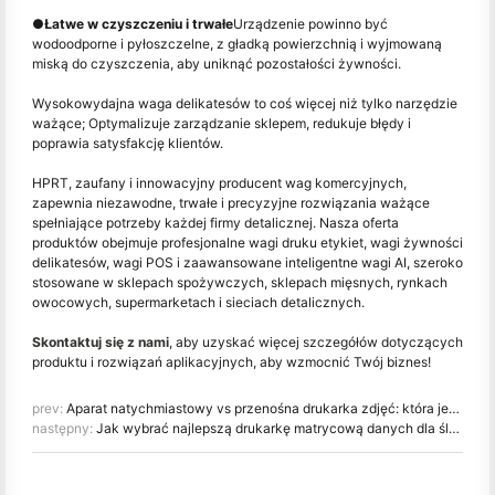
●
Łatwe w czyszczeniu i trwałe
Urządzenie powinno być
wodoodporne i pyłoszczelne, z gładką powierzchnią i wyjmowaną
miską do czyszczenia, aby uniknąć pozostałości żywności.
Wysokowydajna waga delikatesów to coś więcej niż tylko narzędzie
ważące; Optymalizuje zarządzanie sklepem, redukuje błędy i
poprawia satysfakcję klientów.
HPRT, zaufany i innowacyjny producent wag komercyjnych,
zapewnia niezawodne, trwałe i precyzyjne rozwiązania ważące
spełniające potrzeby każdej firmy detalicznej. Nasza oferta
produktów obejmuje profesjonalne wagi druku etykiet, wagi żywności
delikatesów, wagi POS i zaawansowane inteligentne wagi AI, szeroko
stosowane w sklepach spożywczych, sklepach mięsnych, rynkach
owocowych, supermarketach i sieciach detalicznych.
Skontaktuj się z nami
, aby uzyskać więcej szczegółów dotyczących
produktu i rozwiązań aplikacyjnych, aby wzmocnić Twój biznes!
prev:
Aparat natychmiastowy vs przenośna drukarka zdjęć: która jest najlepsza dla Ciebie?
następny:
Jak wybrać najlepszą drukarkę matrycową danych dla śledzenia produktów