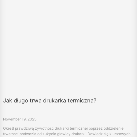
Jak długo trwa drukarka termiczna?
November 19, 2025
Określ prawdziwą żywotność drukarki termicznej poprzez oddzielenie
trwałości podwozia od zużycia głowicy drukarki. Dowiedz się kluczowych
czynników wpływających na trwałość drukarek termicznych, jak
przedłużyć żywotność drukarki termicznej oraz niezbędnych wskazówek
dotyczących konserwacji, aby maksymalizować koszty inwestycji (TCO).
«
3
4
5
6
7
8
9
10