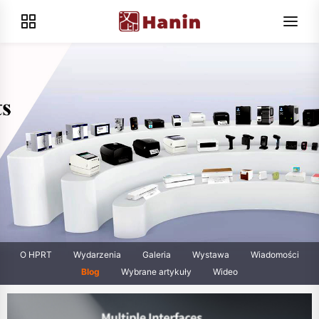
O HPRT
Wydarzenia
Galeria
Wystawa
Wiadomości
Blog
Wybrane artykuły
Wideo