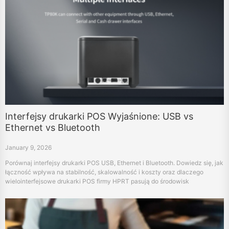
Interfejsy drukarki POS Wyjaśnione: USB vs
Ethernet vs Bluetooth
January 9, 2026
Porównaj interfejsy drukarki POS USB, Ethernet i Bluetooth. Dowiedz się, jak
łączność wpływa na stabilność, skalowalność i koszty oraz dlaczego
wielointerfejsowe drukarki POS firmy HPRT pasują do środowisk
handlowych, kuchennych, medycznych i kioskowych.