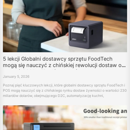
5 lekcji Globalni dostawcy sprzętu FoodTech
mogą się nauczyć z chińskiej rewolucji dostaw o
wartości 230 miliardów dolarów
January 5, 2026
Poznaj pięć kluczowych lekcji, które globalni dostawcy sprzętu FoodTech i
POS mogą nauczyć się z chińskiego rynku dostaw żywności o wartości 230
miliardów dolarów, obejmującego D2C, automatyzację kuchni,
konwergencję detaliczną i niezawodność sprzętu.