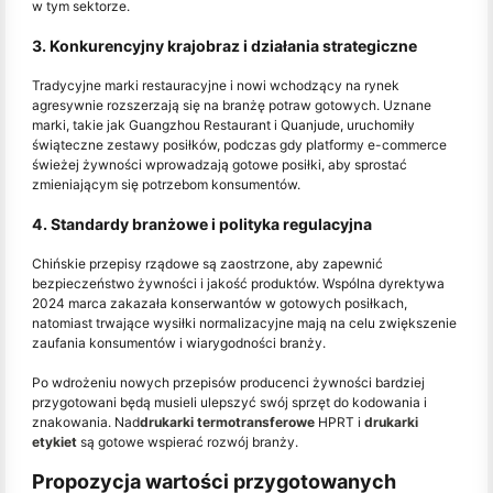
w tym sektorze.
3. Konkurencyjny krajobraz i działania strategiczne
Tradycyjne marki restauracyjne i nowi wchodzący na rynek
agresywnie rozszerzają się na branżę potraw gotowych. Uznane
marki, takie jak Guangzhou Restaurant i Quanjude, uruchomiły
świąteczne zestawy posiłków, podczas gdy platformy e-commerce
świeżej żywności wprowadzają gotowe posiłki, aby sprostać
zmieniającym się potrzebom konsumentów.
4. Standardy branżowe i polityka regulacyjna
Chińskie przepisy rządowe są zaostrzone, aby zapewnić
bezpieczeństwo żywności i jakość produktów. Wspólna dyrektywa
2024 marca zakazała konserwantów w gotowych posiłkach,
natomiast trwające wysiłki normalizacyjne mają na celu zwiększenie
zaufania konsumentów i wiarygodności branży.
Po wdrożeniu nowych przepisów producenci żywności bardziej
przygotowani będą musieli ulepszyć swój sprzęt do kodowania i
znakowania. Nad
drukarki termotransferowe
HPRT i
drukarki
etykiet
są gotowe wspierać rozwój branży.
Propozycja wartości przygotowanych