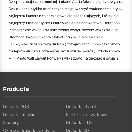
Czy potrzebujesz przenośnej drukarki A4 do faktur magazynowych? Co naprawdę działa
Czy drukarki etykiet termicznych mogą tworzyć wodoodporne etykiety dla produktów małych firm?
Najlepsza kamera natychmiastowa dla początkujących, którzy nie chcą marnować papieru
Najlepszy kreator etykiet kolorowych do dziennikarstwa i scrapbooking: dodaj więcej kolorów do każdej strony
Pismo ręczne vs. drukowanie etykiet wysyłkowych: wskazówki dla małych firm w 2026 roku
Dlaczego Twoja drukarka etykiet utrzymuje blokowanie?
Jak wybrać kieszonkową drukarkę fotograficzną: Kompletny przewodnik dla użytkowników dziennikarstwa, podróży i iPhone'a
Najlepsza drukarka przenośna bez tuszu do podróży, szkoły i pracy mobilnej: Hanin MT620 Pro Review
Mini Photo Wall Layout Pomysły i wskazówki na dekorację sypialni i dormitorium
Products
Drukarki POS
Drukarki etykiet
Drukarki mobilne
Elektronika użytkowa
Skanery
Drukarki TTO
Cyfrowe drukarki tekstylne
Drukarki 3D