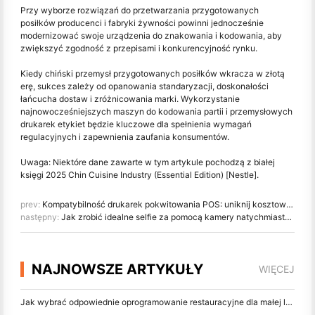
Przy wyborze rozwiązań do przetwarzania przygotowanych
posiłków producenci i fabryki żywności powinni jednocześnie
modernizować swoje urządzenia do znakowania i kodowania, aby
zwiększyć zgodność z przepisami i konkurencyjność rynku.
Kiedy chiński przemysł przygotowanych posiłków wkracza w złotą
erę, sukces zależy od opanowania standaryzacji, doskonałości
łańcucha dostaw i zróżnicowania marki. Wykorzystanie
najnowocześniejszych maszyn do kodowania partii i przemysłowych
drukarek etykiet będzie kluczowe dla spełnienia wymagań
regulacyjnych i zapewnienia zaufania konsumentów.
Uwaga: Niektóre dane zawarte w tym artykule pochodzą z białej
księgi 2025 Chin Cuisine Industry (Essential Edition) [Nestle].
prev:
Kompatybilność drukarek pokwitowania POS: uniknij kosztownych przestojów w 2025
następny:
Jak zrobić idealne selfie za pomocą kamery natychmiastowej
NAJNOWSZE ARTYKUŁY
WIĘCEJ
Jak wybrać odpowiednie oprogramowanie restauracyjne dla małej lub średniej restauracji