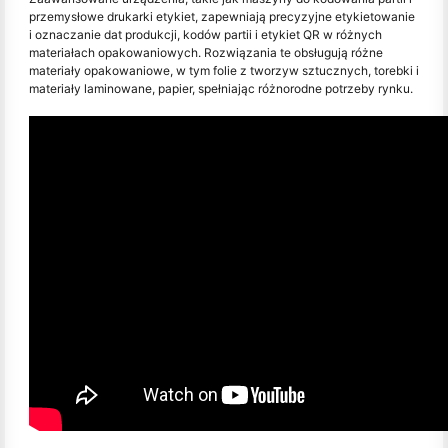
przemysłowe drukarki etykiet, zapewniają precyzyjne etykietowanie
i oznaczanie dat produkcji, kodów partii i etykiet QR w różnych
materiałach opakowaniowych. Rozwiązania te obsługują różne
materiały opakowaniowe, w tym folie z tworzyw sztucznych, torebki i
materiały laminowane, papier, spełniając różnorodne potrzeby rynku.