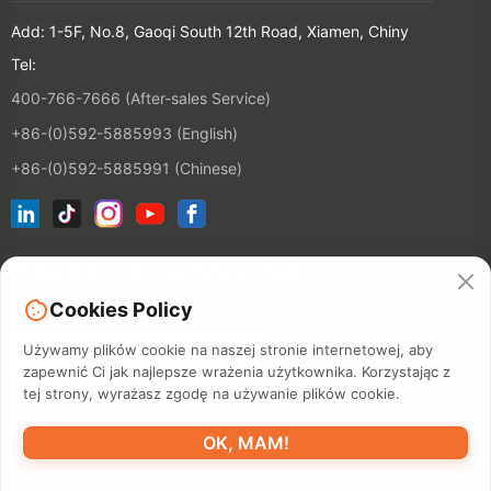
Add: 1-5F, No.8, Gaoqi South 12th Road, Xiamen, Chiny
Tel:
400-766-7666 (After-sales Service)
+86-(0)592-5885993 (English)
+86-(0)592-5885991 (Chinese)
Dołącz do naszej listy e-mail
Cookies Policy
KONTAKT
Używamy plików cookie na naszej stronie internetowej, aby
zapewnić Ci jak najlepsze wrażenia użytkownika. Korzystając z
tej strony, wyrażasz zgodę na używanie plików cookie.
©2026 XIAMEN HANIN CO., LTD.
POLITYKA PRYWATNOŚCI
OK, MAM!
OKRES UŻYTKOWANIA
MAPA WITRYNY