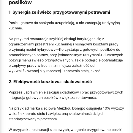
posiłków
1. Synergia ze świeżo przygotowanymi potrawami
Posiłki gotowe do spożycia uzupełniają, a nie zastępują tradycyjną
kuchnię.
Na przykład restauracje szybkiej obsługi borykające się z
ograniczeniami przestrzeni kuchennej i rosnącymi kosztami pracy
przyjmują model hybrydowy
—
Korzystając z gotowych posiłków do
pracochłonnych potraw, przy jednoczesnym utrzymaniu kluczowych
pozycji menu świeżo przygotowanych. Takie podejście optymalizuje
przepływy pracy w kuchni, zmniejsza zależność od
wykwalifikowanej siły roboczej i zapewnia stałą jakość.
2. Efektywność kosztowa i skalowalność
Poprzez usprawnienie zakupu składników i prac przygotowawczych
integracja gotowych posiłków zwiększa rentowność.
Na przykład marka sieciowa Meizhou Dongpo osiągnęła 10% wyższy
wskaźnik obrotu stołu i zwiększoną skalowalność dzięki
standaryzowanym procesom.
W przypadku restauracji sieciowych, wstępnie przygotowane posiłki