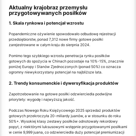
Aktualny krajobraz przemysłu
przygotowywanych posiłków
1. Skala rynkowa i potencjał wzrostu
Popandemiczne ożywienie spowodowało odbudowę rejestracji
przedsiębiorstw, ponad 7,312 nowe firmy gotowe posiłki
zarejestrowane w całym kraju do sierpnia 2024.
Pomimo tego szybkiego wzrostu penetracja rynku posiłków
gotowych do spożycia w Chinach pozostaje na 10%-15%, znacznie
poniżej Europy i Stanów Zjednoczonych (ponad 50%) co oznacza
ogromny niewykorzystany potencjał na najbliższe lata.
2. Trendy konsumenckie i dywersyfikacja produktów
Zapotrzebowanie na gotowe posiłki odzwierciedla podwójne
priorytety: wygodę i najwyższą jakość.
Podczas Nowego Roku Księżycowego 2025 sprzedaż produktów
gotowych przekroczyła 20-miliardy juanów, a w stosunku do roku
50%+. Wysokiej klasy zestawy posiłków odnotowały rekordowy
popyt, z niektórymi luksusowymi wstępnie przygotowanymi posiłkami
w cenie 9,999 juana, co odzwierciedla duży potencjał premiumizacji