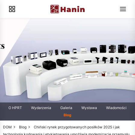
O HPRT
Wydarzenia
Galeria
Wystawa
Wiadomości
Blog
DOM
Blog
Chiński rynek przygotowanych posiłków 2025 i jak
technologia kodowania i etykietowania umożliwia modernizację przemysłu