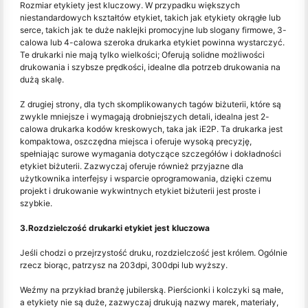
Rozmiar etykiety jest kluczowy. W przypadku większych
niestandardowych kształtów etykiet, takich jak etykiety okrągłe lub
serce, takich jak te duże naklejki promocyjne lub slogany firmowe, 3-
calowa lub 4-calowa szeroka drukarka etykiet powinna wystarczyć.
Te drukarki nie mają tylko wielkości; Oferują solidne możliwości
drukowania i szybsze prędkości, idealne dla potrzeb drukowania na
dużą skalę.
Z drugiej strony, dla tych skomplikowanych tagów biżuterii, które są
zwykle mniejsze i wymagają drobniejszych detali, idealna jest 2-
calowa drukarka kodów kreskowych, taka jak iE2P. Ta drukarka jest
kompaktowa, oszczędna miejsca i oferuje wysoką precyzję,
spełniając surowe wymagania dotyczące szczegółów i dokładności
etykiet biżuterii. Zazwyczaj oferuje również przyjazne dla
użytkownika interfejsy i wsparcie oprogramowania, dzięki czemu
projekt i drukowanie wykwintnych etykiet biżuterii jest proste i
szybkie.
3.Rozdzielczość drukarki etykiet jest kluczowa
Jeśli chodzi o przejrzystość druku, rozdzielczość jest królem. Ogólnie
rzecz biorąc, patrzysz na 203dpi, 300dpi lub wyższy.
Weźmy na przykład branżę jubilerską. Pierścionki i kolczyki są małe,
a etykiety nie są duże, zazwyczaj drukują nazwy marek, materiały,