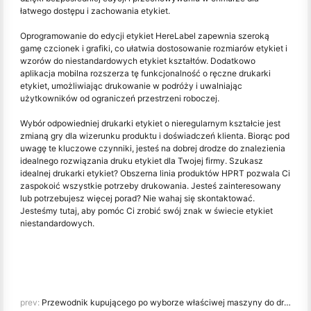
łatwego dostępu i zachowania etykiet.
Oprogramowanie do edycji etykiet HereLabel zapewnia szeroką
gamę czcionek i grafiki, co ułatwia dostosowanie rozmiarów etykiet i
wzorów do niestandardowych etykiet kształtów. Dodatkowo
aplikacja mobilna rozszerza tę funkcjonalność o ręczne drukarki
etykiet, umożliwiając drukowanie w podróży i uwalniając
użytkowników od ograniczeń przestrzeni roboczej.
Wybór odpowiedniej drukarki etykiet o nieregularnym kształcie jest
zmianą gry dla wizerunku produktu i doświadczeń klienta. Biorąc pod
uwagę te kluczowe czynniki, jesteś na dobrej drodze do znalezienia
idealnego rozwiązania druku etykiet dla Twojej firmy. Szukasz
idealnej drukarki etykiet? Obszerna linia produktów HPRT pozwala Ci
zaspokoić wszystkie potrzeby drukowania. Jesteś zainteresowany
lub potrzebujesz więcej porad? Nie wahaj się skontaktować.
Jesteśmy tutaj, aby pomóc Ci zrobić swój znak w świecie etykiet
niestandardowych.
prev:
Przewodnik kupującego po wyborze właściwej maszyny do drukowania rachunków