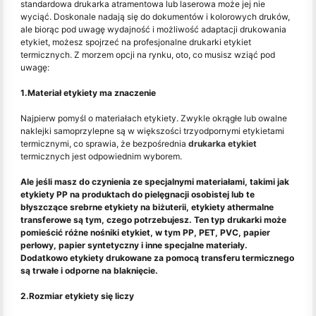
standardowa drukarka atramentowa lub laserowa może jej nie
wyciąć. Doskonale nadają się do dokumentów i kolorowych druków,
ale biorąc pod uwagę wydajność i możliwość adaptacji drukowania
etykiet, możesz spojrzeć na profesjonalne drukarki etykiet
termicznych. Z morzem opcji na rynku, oto, co musisz wziąć pod
uwagę:
1.Materiał etykiety ma znaczenie
Najpierw pomyśl o materiałach etykiety. Zwykle okrągłe lub owalne
naklejki samoprzylepne są w większości trzyodpornymi etykietami
termicznymi, co sprawia, że bezpośrednia
drukarka etykiet
termicznych jest odpowiednim wyborem.
Ale jeśli masz do czynienia ze specjalnymi materiałami, takimi jak
etykiety PP na produktach do pielęgnacji osobistej lub te
błyszczące srebrne etykiety na biżuterii, etykiety athermalne
transferowe są tym, czego potrzebujesz. Ten typ drukarki może
pomieścić różne nośniki etykiet, w tym PP, PET, PVC, papier
perłowy, papier syntetyczny i inne specjalne materiały.
Dodatkowo etykiety drukowane za pomocą transferu termicznego
są trwałe i odporne na blaknięcie.
2.Rozmiar etykiety się liczy