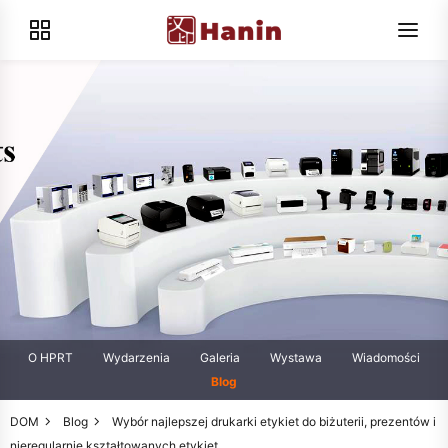
O HPRT
Wydarzenia
Galeria
Wystawa
Wiadomości
Blog
DOM
Blog
Wybór najlepszej drukarki etykiet do biżuterii, prezentów i
nieregularnie kształtowanych etykiet