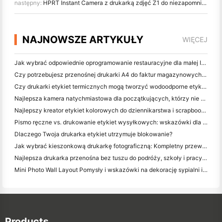
następny:
HPRT Instant Camera z drukarką zdjęć Z1 do niezapomnianych podróży i imprez
NAJNOWSZE ARTYKUŁY
WIĘCEJ
Jak wybrać odpowiednie oprogramowanie restauracyjne dla małej lub średniej restauracji
Czy potrzebujesz przenośnej drukarki A4 do faktur magazynowych? Co naprawdę działa
Czy drukarki etykiet termicznych mogą tworzyć wodoodporne etykiety dla produktów małych firm?
Najlepsza kamera natychmiastowa dla początkujących, którzy nie chcą marnować papieru
Najlepszy kreator etykiet kolorowych do dziennikarstwa i scrapbooking: dodaj więcej kolorów do każdej strony
Pismo ręczne vs. drukowanie etykiet wysyłkowych: wskazówki dla małych firm w 2026 roku
Dlaczego Twoja drukarka etykiet utrzymuje blokowanie?
Jak wybrać kieszonkową drukarkę fotograficzną: Kompletny przewodnik dla użytkowników dziennikarstwa, podróży i iPhone'a
Najlepsza drukarka przenośna bez tuszu do podróży, szkoły i pracy mobilnej: Hanin MT620 Pro Review
Mini Photo Wall Layout Pomysły i wskazówki na dekorację sypialni i dormitorium
Products