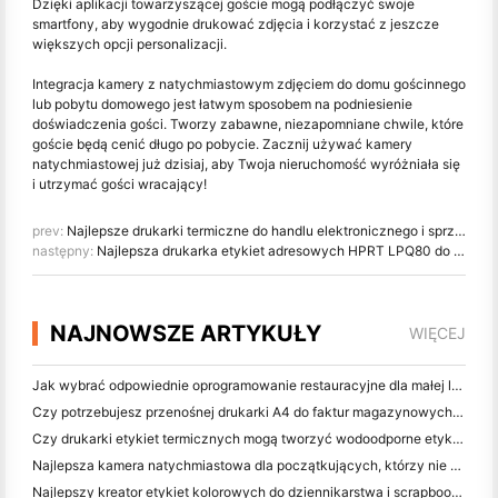
Dzięki aplikacji towarzyszącej goście mogą podłączyć swoje
smartfony, aby wygodnie drukować zdjęcia i korzystać z jeszcze
większych opcji personalizacji.
Integracja kamery z natychmiastowym zdjęciem do domu gościnnego
lub pobytu domowego jest łatwym sposobem na podniesienie
doświadczenia gości. Tworzy zabawne, niezapomniane chwile, które
goście będą cenić długo po pobycie. Zacznij używać kamery
natychmiastowej już dzisiaj, aby Twoja nieruchomość wyróżniała się
i utrzymać gości wracający!
prev:
Najlepsze drukarki termiczne do handlu elektronicznego i sprzedaży detalicznej omnikanałowej
następny:
Najlepsza drukarka etykiet adresowych HPRT LPQ80 do użytku biurowego i domowego
NAJNOWSZE ARTYKUŁY
WIĘCEJ
Jak wybrać odpowiednie oprogramowanie restauracyjne dla małej lub średniej restauracji
Czy potrzebujesz przenośnej drukarki A4 do faktur magazynowych? Co naprawdę działa
Czy drukarki etykiet termicznych mogą tworzyć wodoodporne etykiety dla produktów małych firm?
Najlepsza kamera natychmiastowa dla początkujących, którzy nie chcą marnować papieru
Najlepszy kreator etykiet kolorowych do dziennikarstwa i scrapbooking: dodaj więcej kolorów do każdej strony