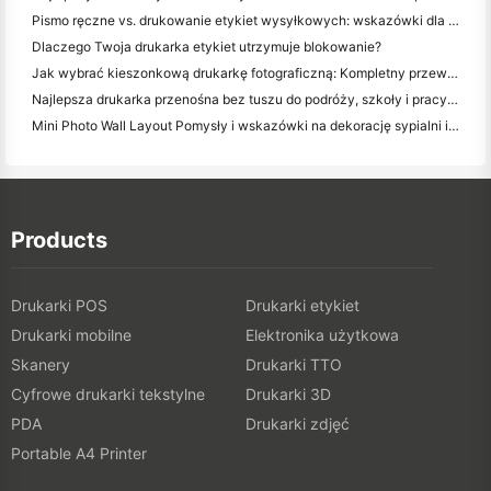
Pismo ręczne vs. drukowanie etykiet wysyłkowych: wskazówki dla małych firm w 2026 roku
Dlaczego Twoja drukarka etykiet utrzymuje blokowanie?
Jak wybrać kieszonkową drukarkę fotograficzną: Kompletny przewodnik dla użytkowników dziennikarstwa, podróży i iPhone'a
Najlepsza drukarka przenośna bez tuszu do podróży, szkoły i pracy mobilnej: Hanin MT620 Pro Review
Mini Photo Wall Layout Pomysły i wskazówki na dekorację sypialni i dormitorium
Products
Drukarki POS
Drukarki etykiet
Drukarki mobilne
Elektronika użytkowa
Skanery
Drukarki TTO
Cyfrowe drukarki tekstylne
Drukarki 3D
PDA
Drukarki zdjęć
Portable A4 Printer