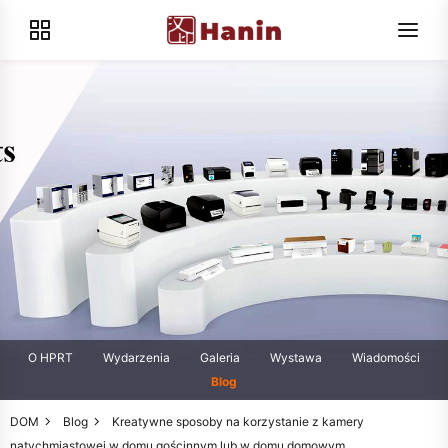
O HPRT
Wydarzenia
Galeria
Wystawa
Wiadomości
Blog
DOM
Blog
Kreatywne sposoby na korzystanie z kamery
natychmiastowej w domu gościnnym lub w domu domowym