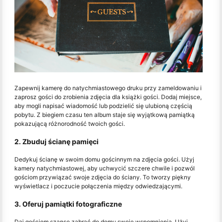
Zapewnij kamerę do natychmiastowego druku przy zameldowaniu i
zaprosz gości do zrobienia zdjęcia dla książki gości. Dodaj miejsce,
aby mogli napisać wiadomość lub podzielić się ulubioną częścią
pobytu. Z biegiem czasu ten album staje się wyjątkową pamiątką
pokazującą różnorodność twoich gości.
2. Zbuduj ścianę pamięci
Dedykuj ścianę w swoim domu gościnnym na zdjęcia gości. Użyj
kamery natychmiastowej, aby uchwycić szczere chwile i pozwól
gościom przywiązać swoje zdjęcia do ściany. To tworzy piękny
wyświetlacz i poczucie połączenia między odwiedzającymi.
3. Oferuj pamiątki fotograficzne
Daj gościom szansę zabrać do domu swoje wspomnienia. Użyj