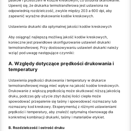
pasków i przestrzeni w kodzie kreskowym, co utrudnia skanowanie.
Upewnij się, że drukarka termotransferowa jest ustawiona na
odpowiednią rozdzielczość, zwykle między 203 a 600 dpi, aby
zapewnić wyraźne drukowanie kodów kreskowych.
Ustawienia drukarki dla optymalnej jakości kodów kreskowych
Aby osiągnąć najlepszą możliwą jakość kodów kreskowych,
konieczne jest prawidłowe skonfigurowanie ustawień drukarki
termotransferowej. Przy dostosowywaniu ustawień drukarki należy
wziąć pod uwagę następujące czynniki:
A. Względy dotyczące prędkości drukowania i
temperatury
Ustawienia prędkości drukowania i temperatury w drukarce
termotransferowej mogą mieć wpływ na jakość kodów kreskowych.
Drukowanie z większą prędkością może skutkować niższą jakością
druku, podczas gdy użycie zbyt dużej ilości ciepła może
spowodować przepalenie się taśmy i spowodować rozmazany lub
rozmazany kod kreskowy. Eksperymentuj z różnymi ustawieniami
prędkości i temperatury, aby znaleźć optymalną równowagę dla
konkretnej kombinacji drukarki, taśmy i materiałów etykiet.
B. Rozdzielczość i ostrość druku