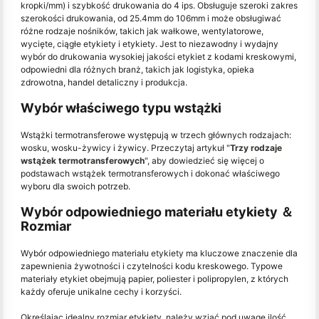
kropki/mm) i szybkość drukowania do 4 ips. Obsługuje szeroki zakres
szerokości drukowania, od 25.4mm do 106mm i może obsługiwać
różne rodzaje nośników, takich jak wałkowe, wentylatorowe,
wycięte, ciągłe etykiety i etykiety. Jest to niezawodny i wydajny
wybór do drukowania wysokiej jakości etykiet z kodami kreskowymi,
odpowiedni dla różnych branż, takich jak logistyka, opieka
zdrowotna, handel detaliczny i produkcja.
Wybór właściwego typu wstążki
Wstążki termotransferowe występują w trzech głównych rodzajach:
wosku, wosku-żywicy i żywicy. Przeczytaj artykuł "
Trzy rodzaje
wstążek termotransferowych
", aby dowiedzieć się więcej o
podstawach wstążek termotransferowych i dokonać właściwego
wyboru dla swoich potrzeb.
Wybór odpowiedniego materiału etykiety ＆
Rozmiar
Wybór odpowiedniego materiału etykiety ma kluczowe znaczenie dla
zapewnienia żywotności i czytelności kodu kreskowego. Typowe
materiały etykiet obejmują papier, poliester i polipropylen, z których
każdy oferuje unikalne cechy i korzyści.
Określając idealny rozmiar etykiety, należy wziąć pod uwagę ilość