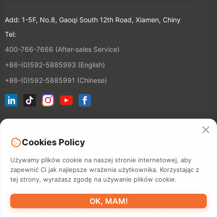
Add: 1-5F, No.8, Gaoqi South 12th Road, Xiamen, Chiny
Tel:
400-766-7666 (After-sales Service)
+86-(0)592-5885993 (English)
+86-(0)592-5885991 (Chinese)
Dołącz do naszej listy e-mail
Cookies Policy
KONTAKT
Używamy plików cookie na naszej stronie internetowej, aby
zapewnić Ci jak najlepsze wrażenia użytkownika. Korzystając z
tej strony, wyrażasz zgodę na używanie plików cookie.
©2026 XIAMEN HANIN CO., LTD.
POLITYKA PRYWATNOŚCI
OK, MAM!
OKRES UŻYTKOWANIA
MAPA WITRYNY