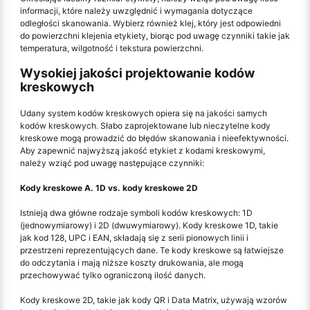
informacji, które należy uwzględnić i wymagania dotyczące
odległości skanowania. Wybierz również klej, który jest odpowiedni
do powierzchni klejenia etykiety, biorąc pod uwagę czynniki takie jak
temperatura, wilgotność i tekstura powierzchni.
Wysokiej jakości projektowanie kodów
kreskowych
Udany system kodów kreskowych opiera się na jakości samych
kodów kreskowych. Słabo zaprojektowane lub nieczytelne kody
kreskowe mogą prowadzić do błędów skanowania i nieefektywności.
Aby zapewnić najwyższą jakość etykiet z kodami kreskowymi,
należy wziąć pod uwagę następujące czynniki:
Kody kreskowe A. 1D vs. kody kreskowe 2D
Istnieją dwa główne rodzaje symboli kodów kreskowych: 1D
(jednowymiarowy) i 2D (dwuwymiarowy). Kody kreskowe 1D, takie
jak kod 128, UPC i EAN, składają się z serii pionowych linii i
przestrzeni reprezentujących dane. Te kody kreskowe są łatwiejsze
do odczytania i mają niższe koszty drukowania, ale mogą
przechowywać tylko ograniczoną ilość danych.
Kody kreskowe 2D, takie jak kody QR i Data Matrix, używają wzorów