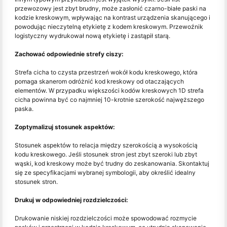
przewozowy jest zbyt brudny, może zasłonić czarno-białe paski na
kodzie kreskowym, wpływając na kontrast urządzenia skanującego i
powodując nieczytelną etykietę z kodem kreskowym. Przewoźnik
logistyczny wydrukował nową etykietę i zastąpił starą.
Zachować odpowiednie strefy ciszy:
Strefa cicha to czysta przestrzeń wokół kodu kreskowego, która
pomaga skanerom odróżnić kod kreskowy od otaczających
elementów. W przypadku większości kodów kreskowych 1D strefa
cicha powinna być co najmniej 10-krotnie szerokość najwęższego
paska.
Zoptymalizuj stosunek aspektów:
Stosunek aspektów to relacja między szerokością a wysokością
kodu kreskowego. Jeśli stosunek stron jest zbyt szeroki lub zbyt
wąski, kod kreskowy może być trudny do zeskanowania. Skontaktuj
się ze specyfikacjami wybranej symbologii, aby określić idealny
stosunek stron.
Drukuj w odpowiedniej rozdzielczości:
Drukowanie niskiej rozdzielczości może spowodować rozmycie