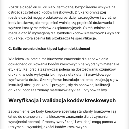
Rozdzielczość druku drukarki termicznej bezpośrednio wpływa na
ostrość i czytelność kodów kreskowych. Drukarki o wyższej
rozdzielczości mogą produkować bardziej szczegółowe i wyraźne
kody kreskowe, ale mogą mieć wolniejszą prędkość drukowania i
wyższe koszty materiałów eksploatacyjnych. Określ minimalną
rozdzielczość wymaganą dla symboliki kodów kreskowych i wybierz
drukarkę, która spełnia lub przekracza tę specyfikację.
C. Kalibrowanie drukarki pod kątem dokładności
Właściwa kalibracja ma kluczowe znaczenie dla zapewnienia
dokładnego drukowania kodów kreskowych na wybranym materiałie
etykiety. Kalibracja zazwyczaj polega na dostosowaniu czujników
drukarki w celu wykrycia luk między etykietami i prawidłowego
wyrównania druku. Szczegółowe instrukcje kalibracji znajdują się w
instrukcji obsługi drukarki i przygotuj się do ponownej kalibracji
drukarki podczas zmiany materiałów etykiet lub typów taśmy.
Weryfikacja i walidacja kodów kreskowych
Zapewnienie, że kody kreskowe spełniają standardy branżowe i są
łatwe do skanowania ma kluczowe znaczenie dla utrzymania
wydajności operacji. Procesy weryfikacji i walidacji mogą pomóc w
utrzymaniu wysokiej jakości kodów kreskowych.