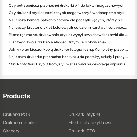
Czy potrzebujesz przenośnej drukarki A4 do faktur magazynowych? Co naprawdę działa
Czy drukarki etykiet termicznych mogą tworzyć wodoodporne etykiety dla produktów małych firm?
Najlepsza kamera natychmiastowa dla początkujących, którzy nie chcą marnować papieru
Najlepszy kreator etykiet kolorowych do dziennikarstwa i scrapbooking: dodaj więcej kolorów do każdej strony
Pismo ręczne vs. drukowanie etykiet wysyłkowych: wskazówki dla małych firm w 2026 roku
Dlaczego Twoja drukarka etykiet utrzymuje blokowanie?
Jak wybrać kieszonkową drukarkę fotograficzną: Kompletny przewodnik dla użytkowników dziennikarstwa, podróży i iPhone'a
Najlepsza drukarka przenośna bez tuszu do podróży, szkoły i pracy mobilnej: Hanin MT620 Pro Review
Mini Photo Wall Layout Pomysły i wskazówki na dekorację sypialni i dormitorium
Products
Drukarki POS
Drukarki etykiet
Drukarki mobilne
Elektronika użytkowa
Skanery
Drukarki TTO