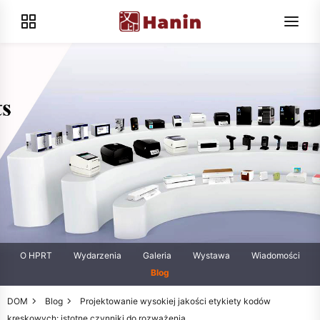
O HPRT
Wydarzenia
Galeria
Wystawa
Wiadomości
Blog
DOM
Blog
Projektowanie wysokiej jakości etykiety kodów
kreskowych: istotne czynniki do rozważenia