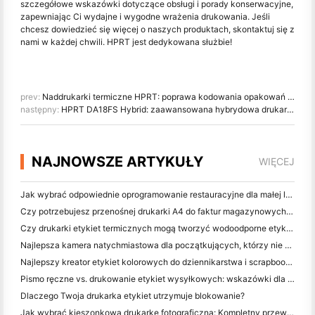
szczegółowe wskazówki dotyczące obsługi i porady konserwacyjne,
zapewniając Ci wydajne i wygodne wrażenia drukowania. Jeśli
chcesz dowiedzieć się więcej o naszych produktach, skontaktuj się z
nami w każdej chwili. HPRT jest dedykowana służbie!
prev:
Naddrukarki termiczne HPRT: poprawa kodowania opakowań farmaceutycznych i leków
następny:
HPRT DA18FS Hybrid: zaawansowana hybrydowa drukarka tekstylna z obróbką wstępną w linii, drukiem cyfrowym i ekranem płaskim
NAJNOWSZE ARTYKUŁY
WIĘCEJ
Jak wybrać odpowiednie oprogramowanie restauracyjne dla małej lub średniej restauracji
Czy potrzebujesz przenośnej drukarki A4 do faktur magazynowych? Co naprawdę działa
Czy drukarki etykiet termicznych mogą tworzyć wodoodporne etykiety dla produktów małych firm?
Najlepsza kamera natychmiastowa dla początkujących, którzy nie chcą marnować papieru
Najlepszy kreator etykiet kolorowych do dziennikarstwa i scrapbooking: dodaj więcej kolorów do każdej strony
Pismo ręczne vs. drukowanie etykiet wysyłkowych: wskazówki dla małych firm w 2026 roku
Dlaczego Twoja drukarka etykiet utrzymuje blokowanie?
Jak wybrać kieszonkową drukarkę fotograficzną: Kompletny przewodnik dla użytkowników dziennikarstwa, podróży i iPhone'a