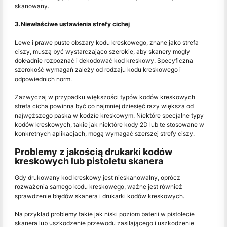
skanowany.
3.Niewłaściwe ustawienia strefy cichej
Lewe i prawe puste obszary kodu kreskowego, znane jako strefa
ciszy, muszą być wystarczająco szerokie, aby skanery mogły
dokładnie rozpoznać i dekodować kod kreskowy. Specyficzna
szerokość wymagań zależy od rodzaju kodu kreskowego i
odpowiednich norm.
Zazwyczaj w przypadku większości typów kodów kreskowych
strefa cicha powinna być co najmniej dziesięć razy większa od
najwęższego paska w kodzie kreskowym. Niektóre specjalne typy
kodów kreskowych, takie jak niektóre kody 2D lub te stosowane w
konkretnych aplikacjach, mogą wymagać szerszej strefy ciszy.
Problemy z jakością drukarki kodów
kreskowych lub pistoletu skanera
Gdy drukowany kod kreskowy jest nieskanowalny, oprócz
rozważenia samego kodu kreskowego, ważne jest również
sprawdzenie błędów skanera i drukarki kodów kreskowych.
Na przykład problemy takie jak niski poziom baterii w pistolecie
skanera lub uszkodzenie przewodu zasilającego i uszkodzenie