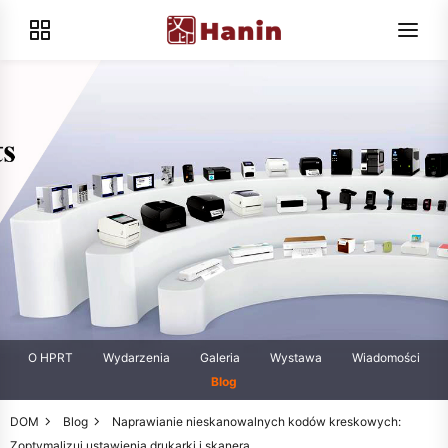
O HPRT
Wydarzenia
Galeria
Wystawa
Wiadomości
Blog
DOM
Blog
Naprawianie nieskanowalnych kodów kreskowych:
Zoptymalizuj ustawienia drukarki i skanera