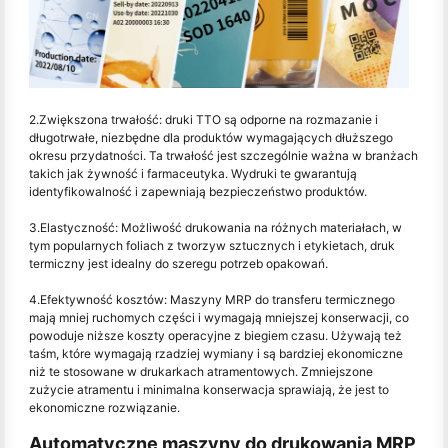
2.Zwiększona trwałość: druki TTO są odporne na rozmazanie i
długotrwałe, niezbędne dla produktów wymagających dłuższego
okresu przydatności. Ta trwałość jest szczególnie ważna w branżach
takich jak żywność i farmaceutyka. Wydruki te gwarantują
identyfikowalność i zapewniają bezpieczeństwo produktów.
3.Elastyczność: Możliwość drukowania na różnych materiałach, w
tym popularnych foliach z tworzyw sztucznych i etykietach, druk
termiczny jest idealny do szeregu potrzeb opakowań.
4.Efektywność kosztów: Maszyny MRP do transferu termicznego
mają mniej ruchomych części i wymagają mniejszej konserwacji, co
powoduje niższe koszty operacyjne z biegiem czasu. Używają też
taśm, które wymagają rzadziej wymiany i są bardziej ekonomiczne
niż te stosowane w drukarkach atramentowych. Zmniejszone
zużycie atramentu i minimalna konserwacja sprawiają, że jest to
ekonomiczne rozwiązanie.
Automatyczne maszyny do drukowania MRP