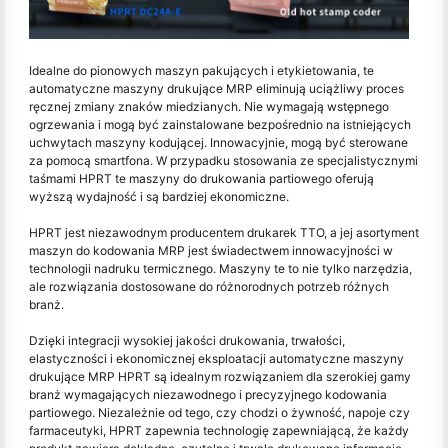
Idealne do pionowych maszyn pakujących i etykietowania, te
automatyczne maszyny drukujące MRP eliminują uciążliwy proces
ręcznej zmiany znaków miedzianych. Nie wymagają wstępnego
ogrzewania i mogą być zainstalowane bezpośrednio na istniejących
uchwytach maszyny kodującej. Innowacyjnie, mogą być sterowane
za pomocą smartfona. W przypadku stosowania ze specjalistycznymi
taśmami HPRT te maszyny do drukowania partiowego oferują
wyższą wydajność i są bardziej ekonomiczne.
HPRT jest niezawodnym producentem drukarek TTO, a jej asortyment
maszyn do kodowania MRP jest świadectwem innowacyjności w
technologii nadruku termicznego. Maszyny te to nie tylko narzędzia,
ale rozwiązania dostosowane do różnorodnych potrzeb różnych
branż.
Dzięki integracji wysokiej jakości drukowania, trwałości,
elastyczności i ekonomicznej eksploatacji automatyczne maszyny
drukujące MRP HPRT są idealnym rozwiązaniem dla szerokiej gamy
branż wymagających niezawodnego i precyzyjnego kodowania
partiowego. Niezależnie od tego, czy chodzi o żywność, napoje czy
farmaceutyki, HPRT zapewnia technologię zapewniającą, że każdy