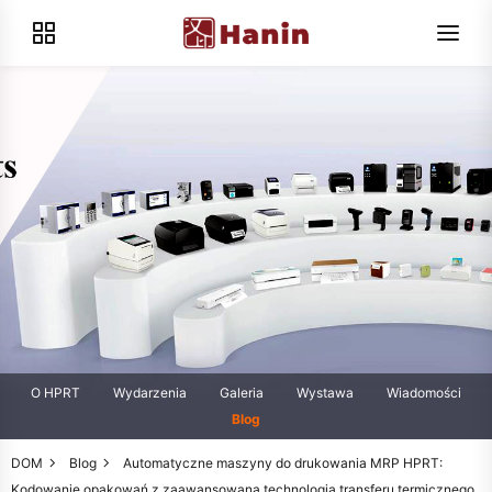
O HPRT
Wydarzenia
Galeria
Wystawa
Wiadomości
Blog
DOM
Blog
Automatyczne maszyny do drukowania MRP HPRT:
Kodowanie opakowań z zaawansowaną technologią transferu termicznego