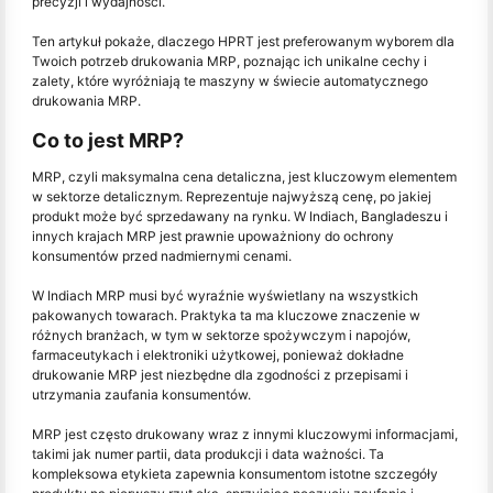
precyzji i wydajności.
Ten artykuł pokaże, dlaczego HPRT jest preferowanym wyborem dla
Twoich potrzeb drukowania MRP, poznając ich unikalne cechy i
zalety, które wyróżniają te maszyny w świecie automatycznego
drukowania MRP.
Co to jest MRP?
MRP, czyli maksymalna cena detaliczna, jest kluczowym elementem
w sektorze detalicznym. Reprezentuje najwyższą cenę, po jakiej
produkt może być sprzedawany na rynku. W Indiach, Bangladeszu i
innych krajach MRP jest prawnie upoważniony do ochrony
konsumentów przed nadmiernymi cenami.
W Indiach MRP musi być wyraźnie wyświetlany na wszystkich
pakowanych towarach. Praktyka ta ma kluczowe znaczenie w
różnych branżach, w tym w sektorze spożywczym i napojów,
farmaceutykach i elektroniki użytkowej, ponieważ dokładne
drukowanie MRP jest niezbędne dla zgodności z przepisami i
utrzymania zaufania konsumentów.
MRP jest często drukowany wraz z innymi kluczowymi informacjami,
takimi jak numer partii, data produkcji i data ważności. Ta
kompleksowa etykieta zapewnia konsumentom istotne szczegóły