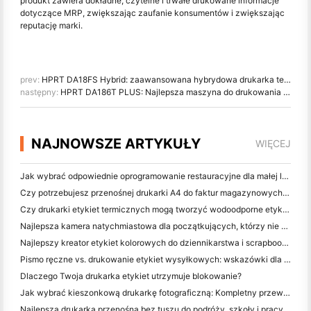
produkt zawiera dokładne, czytelne i trwałe drukowane informacje
dotyczące MRP, zwiększając zaufanie konsumentów i zwiększając
reputację marki.
prev:
HPRT DA18FS Hybrid: zaawansowana hybrydowa drukarka tekstylna z obróbką wstępną w linii, drukiem cyfrowym i ekranem płaskim
następny:
HPRT DA186T PLUS: Najlepsza maszyna do drukowania flag w tkaninach poliestrowych flag i banerów
NAJNOWSZE ARTYKUŁY
WIĘCEJ
Jak wybrać odpowiednie oprogramowanie restauracyjne dla małej lub średniej restauracji
Czy potrzebujesz przenośnej drukarki A4 do faktur magazynowych? Co naprawdę działa
Czy drukarki etykiet termicznych mogą tworzyć wodoodporne etykiety dla produktów małych firm?
Najlepsza kamera natychmiastowa dla początkujących, którzy nie chcą marnować papieru
Najlepszy kreator etykiet kolorowych do dziennikarstwa i scrapbooking: dodaj więcej kolorów do każdej strony
Pismo ręczne vs. drukowanie etykiet wysyłkowych: wskazówki dla małych firm w 2026 roku
Dlaczego Twoja drukarka etykiet utrzymuje blokowanie?
Jak wybrać kieszonkową drukarkę fotograficzną: Kompletny przewodnik dla użytkowników dziennikarstwa, podróży i iPhone'a
Najlepsza drukarka przenośna bez tuszu do podróży, szkoły i pracy mobilnej: Hanin MT620 Pro Review