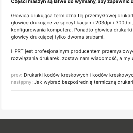
Części maszyn są łatwe do wymiany, aby zapewnić 
Głowica drukująca termiczna tej przemysłowej druk
głowice drukujące ze specyfikacjami 203dpi i 300dp
konfigurowania komputera. Ponadto głowica drukark
głowicy drukującej tylko dwoma śrubami.
HPRT jest profesjonalnym producentem przemysłowyc
rozwiązania drukarek, zostaw nam wiadomość, a my 
prev:
Drukarki kodów kreskowych i kodów kreskowyc
następny:
Jak wybrać bezpośrednią termiczną druka