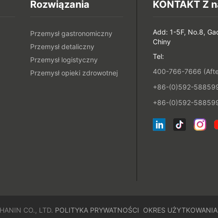
Rozwiązania
KONTAKT Z n
Add: 1-5F, No.8, Ga
Przemysł gastronomiczny
Chiny
Przemysł detaliczny
Tel:
Przemysł logistyczny
400-766-7666 (After
Przemysł opieki zdrowotnej
+86-(0)592-5885993
+86-(0)592-588599
HANIN CO., LTD.
POLITYKA PRYWATNOŚCI
OKRES UŻYTKOWANIA