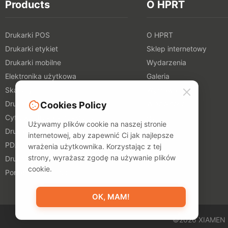
Products
O HPRT
Drukarki POS
O HPRT
Drukarki etykiet
Sklep internetowy
Drukarki mobilne
Wydarzenia
Elektronika użytkowa
Galeria
Skanery
Wystawa
Drukarki TTO
Wiadomości
Cookies Policy
Cyfrowe drukarki tekstylne
Blog
Używamy plików cookie na naszej stronie
Drukarki 3D
internetowej, aby zapewnić Ci jak najlepsze
PDA
wrażenia użytkownika. Korzystając z tej
strony, wyrażasz zgodę na używanie plików
Drukarki zdjęć
cookie.
Portable A4 Printer
OK, MAM!
©2026 XIAMEN 