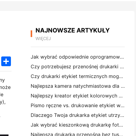
NAJNOWSZE ARTYKUŁY
WIĘCEJ
Jak wybrać odpowiednie oprogramowanie restauracyjne dla małej lub średniej restauracji
k
edIn
Twitter
Share
Czy potrzebujesz przenośnej drukarki A4 do faktur magazynowych? Co naprawdę działa
Czy drukarki etykiet termicznych mogą tworzyć wodoodporne etykiety dla produktów małych firm?
ny
Najlepsza kamera natychmiastowa dla początkujących, którzy nie chcą marnować papieru
 może
le
Najlepszy kreator etykiet kolorowych do dziennikarstwa i scrapbooking: dodaj więcej kolorów do każdej strony
y),
Pismo ręczne vs. drukowanie etykiet wysyłkowych: wskazówki dla małych firm w 2026 roku
Dlaczego Twoja drukarka etykiet utrzymuje blokowanie?
e
Jak wybrać kieszonkową drukarkę fotograficzną: Kompletny przewodnik dla użytkowników dziennikarstwa, podróży i iPhone'a
Najlepsza drukarka przenośna bez tuszu do podróży, szkoły i pracy mobilnej: Hanin MT620 Pro Review