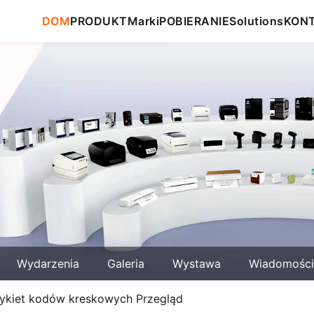
DOM
PRODUKT
Marki
POBIERANIE
Solutions
KON
Wydarzenia
Galeria
Wystawa
Wiadomości
tykiet kodów kreskowych Przegląd