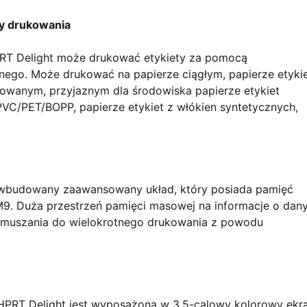
by drukowania
RT Delight może drukować etykiety za pomocą
nego. Może drukować na papierze ciągłym, papierze etyki
rowanym, przyjaznym dla środowiska papierze etykiet
VC/PET/BOPP, papierze etykiet z włókien syntetycznych,
a wbudowany zaawansowany układ, który posiada pamięć
9. Duża przestrzeń pamięci masowej na informacje o dan
zmuszania do wielokrotnego drukowania z powodu
HPRT Delight jest wyposażona w 3,5-calowy kolorowy ekr