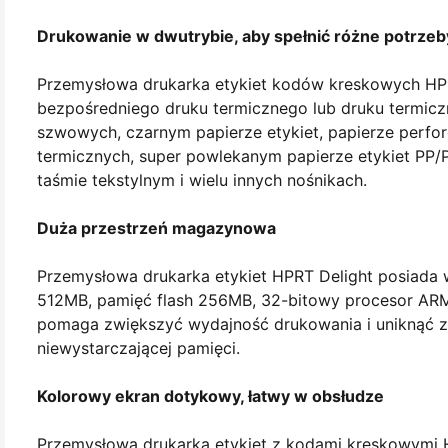
Drukowanie w dwutrybie, aby spełnić różne potrze
Przemysłowa drukarka etykiet kodów kreskowych HP
bezpośredniego druku termicznego lub druku termicz
szwowych, czarnym papierze etykiet, papierze perfo
termicznych, super powlekanym papierze etykiet PP/P
taśmie tekstylnym i wielu innych nośnikach.
Duża przestrzeń magazynowa
Przemysłowa drukarka etykiet HPRT Delight posiad
512MB, pamięć flash 256MB, 32-bitowy procesor ARM
pomaga zwiększyć wydajność drukowania i uniknąć 
niewystarczającej pamięci.
Kolorowy ekran dotykowy, łatwy w obsłudze
Przemysłowa drukarka etykiet z kodami kreskowymi 