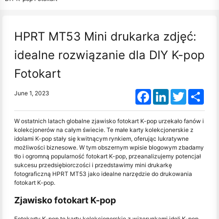
HPRT MT53 Mini drukarka zdjęć:
idealne rozwiązanie dla DIY K-pop
Fotokart
Facebook
LinkedIn
Twitter
Shar
June 1, 2023
W ostatnich latach globalne zjawisko fotokart K-pop urzekało fanów i
kolekcjonerów na całym świecie. Te małe karty kolekcjonerskie z
idolami K-pop stały się kwitnącym rynkiem, oferując lukratywne
możliwości biznesowe. W tym obszernym wpisie blogowym zbadamy
tło i ogromną popularność fotokart K-pop, przeanalizujemy potencjał
sukcesu przedsiębiorczości i przedstawimy mini drukarkę
fotograficzną HPRT MT53 jako idealne narzędzie do drukowania
fotokart K-pop.
Zjawisko fotokart K-pop
Fotokarty K-pop to karty kolekcjonerskie z wizerunkami idoli K-pop.