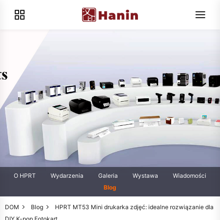
O HPRT
Wydarzenia
Galeria
Wystawa
Wiadomości
Blog
DOM
Blog
HPRT MT53 Mini drukarka zdjęć: idealne rozwiązanie dla
DIY K-pop Fotokart