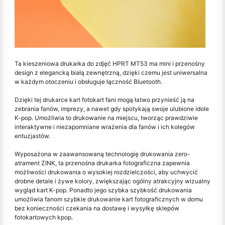
Ta kieszeniowa drukarka do zdjęć HPRT MT53 ma mini i przenośny
design z elegancką białą zewnętrzną, dzięki czemu jest uniwersalna
w każdym otoczeniu i obsługuje łączność Bluetooth.
Dzięki tej drukarce kart fotokart fani mogą łatwo przynieść ją na
zebrania fanów, imprezy, a nawet gdy spotykają swoje ulubione idole
K-pop. Umożliwia to drukowanie na miejscu, tworząc prawdziwie
interaktywne i niezapomniane wrażenia dla fanów i ich kolegów
entuzjastów.
Wyposażona w zaawansowaną technologię drukowania zero-
atrament ZINK, ta przenośna drukarka fotograficzna zapewnia
możliwości drukowania o wysokiej rozdzielczości, aby uchwycić
drobne detale i żywe kolory, zwiększając ogólny atrakcyjny wizualny
wygląd kart K-pop. Ponadto jego szybka szybkość drukowania
umożliwia fanom szybkie drukowanie kart fotograficznych w domu
bez konieczności czekania na dostawę i wysyłkę sklepów
fotokartowych kpop.