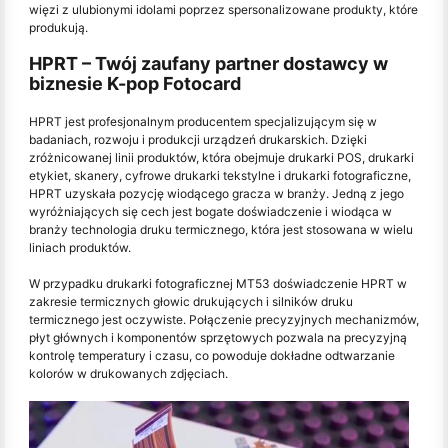
więzi z ulubionymi idolami poprzez spersonalizowane produkty, które
produkują.
HPRT – Twój zaufany partner dostawcy w
biznesie K-pop Fotocard
HPRT jest profesjonalnym producentem specjalizującym się w
badaniach, rozwoju i produkcji urządzeń drukarskich. Dzięki
zróżnicowanej linii produktów, która obejmuje drukarki POS, drukarki
etykiet, skanery, cyfrowe drukarki tekstylne i drukarki fotograficzne,
HPRT uzyskała pozycję wiodącego gracza w branży. Jedną z jego
wyróżniających się cech jest bogate doświadczenie i wiodąca w
branży technologia druku termicznego, która jest stosowana w wielu
liniach produktów.
W przypadku drukarki fotograficznej MT53 doświadczenie HPRT w
zakresie termicznych głowic drukujących i silników druku
termicznego jest oczywiste. Połączenie precyzyjnych mechanizmów,
płyt głównych i komponentów sprzętowych pozwala na precyzyjną
kontrolę temperatury i czasu, co powoduje dokładne odtwarzanie
kolorów w drukowanych zdjęciach.