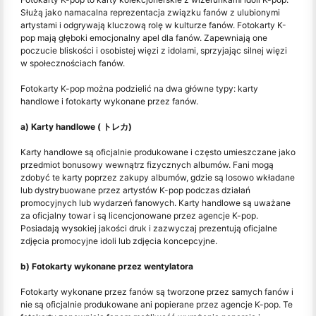
Służą jako namacalna reprezentacja związku fanów z ulubionymi
artystami i odgrywają kluczową rolę w kulturze fanów. Fotokarty K-
pop mają głęboki emocjonalny apel dla fanów. Zapewniają one
poczucie bliskości i osobistej więzi z idolami, sprzyjając silnej więzi
w społecznościach fanów.
Fotokarty K-pop można podzielić na dwa główne typy: karty
handlowe i fotokarty wykonane przez fanów.
a) Karty handlowe ( トレカ)
Karty handlowe są oficjalnie produkowane i często umieszczane jako
przedmiot bonusowy wewnątrz fizycznych albumów. Fani mogą
zdobyć te karty poprzez zakupy albumów, gdzie są losowo wkładane
lub dystrybuowane przez artystów K-pop podczas działań
promocyjnych lub wydarzeń fanowych. Karty handlowe są uważane
za oficjalny towar i są licencjonowane przez agencje K-pop.
Posiadają wysokiej jakości druk i zazwyczaj prezentują oficjalne
zdjęcia promocyjne idoli lub zdjęcia koncepcyjne.
b) Fotokarty wykonane przez wentylatora
Fotokarty wykonane przez fanów są tworzone przez samych fanów i
nie są oficjalnie produkowane ani popierane przez agencje K-pop. Te