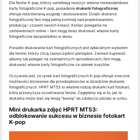
Dla fanów K-pop, którzy uwielbiają tworzyć własne niestandardowe
karty fotograficzne K-pop, posiadanie
drukarki fotograficzne
j
oferuje niezrównaną wygodę i dostosowanie. Dzięki drukarce
fotograficznej fani mają pełną kontrolę nad projektowaniem,
produkcją i czasem swoich kreacji. Koniec polegania na
zamówieniach online – fani mogą teraz drukować własne karty
fotograficzne bezpośrednio w domu.
Ponadto drukowanie kart fotograficznych jest opłacalnym wyborem
dla fanów, którzy chcą zaoszczędzić pieniądze. Zamiast kupować
albumy lub polegać na zewnętrznych sprzedawcach, fani mogą
drukować własne karty fotograficzne za ułamek kosztów.
Oczywiste jest, że rynek kart fotograficznych K-pop oferuje znaczne
możliwości biznesowe dla przedsiębiorców w dziedzinie drukarek
fotograficznych. HPRT MT53 to właśnie rodzaj drukarki kart fotokart,
która przewyższa oczekiwania fanów. Zagłębimy się w to, jak ta
drukarka może stać się twoją "bronią" do zdobycia udziału w rynku.
Mini drukarka zdjęć HPRT MT53:
odblokowanie sukcesu w biznesie fotokart
K-pop