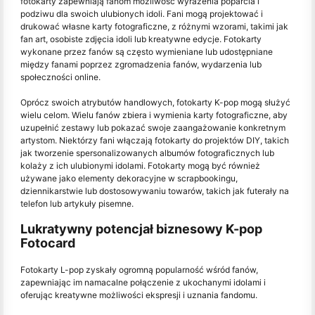
fotokarty zapewniają fanom możliwość wyrażenia poparcia i
podziwu dla swoich ulubionych idoli. Fani mogą projektować i
drukować własne karty fotograficzne, z różnymi wzorami, takimi jak
fan art, osobiste zdjęcia idoli lub kreatywne edycje. Fotokarty
wykonane przez fanów są często wymieniane lub udostępniane
między fanami poprzez zgromadzenia fanów, wydarzenia lub
społeczności online.
Oprócz swoich atrybutów handlowych, fotokarty K-pop mogą służyć
wielu celom. Wielu fanów zbiera i wymienia karty fotograficzne, aby
uzupełnić zestawy lub pokazać swoje zaangażowanie konkretnym
artystom. Niektórzy fani włączają fotokarty do projektów DIY, takich
jak tworzenie spersonalizowanych albumów fotograficznych lub
kolaży z ich ulubionymi idolami. Fotokarty mogą być również
używane jako elementy dekoracyjne w scrapbookingu,
dziennikarstwie lub dostosowywaniu towarów, takich jak futerały na
telefon lub artykuły pisemne.
Lukratywny potencjał biznesowy K-pop
Fotocard
Fotokarty L-pop zyskały ogromną popularność wśród fanów,
zapewniając im namacalne połączenie z ukochanymi idolami i
oferując kreatywne możliwości ekspresji i uznania fandomu.