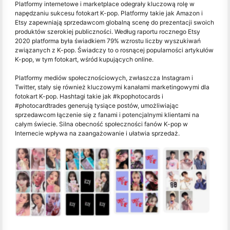
Platformy internetowe i marketplace odegrały kluczową rolę w
napędzaniu sukcesu fotokart K-pop. Platformy takie jak Amazon i
Etsy zapewniają sprzedawcom globalną scenę do prezentacji swoich
produktów szerokiej publiczności. Według raportu rocznego Etsy
2020 platforma była świadkiem 79% wzrostu liczby wyszukiwań
związanych z K-pop. Świadczy to o rosnącej popularności artykułów
K-pop, w tym fotokart, wśród kupujących online.
Platformy mediów społecznościowych, zwłaszcza Instagram i
Twitter, stały się również kluczowymi kanałami marketingowymi dla
fotokart K-pop. Hashtagi takie jak #kpophotocards i
#photocardtrades generują tysiące postów, umożliwiając
sprzedawcom łączenie się z fanami i potencjalnymi klientami na
całym świecie. Silna obecność społeczności fanów K-pop w
Internecie wpływa na zaangażowanie i ułatwia sprzedaż.