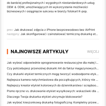
do bardziej profesjonalnych i wygodnych niestandardowych usług
OEM ＆ ODM, umożliwiających im wykorzystanie możliwości
biznesowych i osiągnięcie sukcesu w branży fotokart K-pop.
prev:
Jak drukować zdjęcia z iPhone bezprzewodowo bez AirPrint
następny:
Jak skonfigurować i zainstalować termiczną drukarkę etykiet?
NAJNOWSZE ARTYKUŁY
WIĘCEJ
Jak wybrać odpowiednie oprogramowanie restauracyjne dla małej lub średniej restauracji
Czy potrzebujesz przenośnej drukarki A4 do faktur magazynowych? Co naprawdę działa
Czy drukarki etykiet termicznych mogą tworzyć wodoodporne etykiety dla produktów małych firm?
Najlepsza kamera natychmiastowa dla początkujących, którzy nie chcą marnować papieru
Najlepszy kreator etykiet kolorowych do dziennikarstwa i scrapbooking: dodaj więcej kolorów do każdej strony
Pismo ręczne vs. drukowanie etykiet wysyłkowych: wskazówki dla małych firm w 2026 roku
Dlaczego Twoja drukarka etykiet utrzymuje blokowanie?
Jak wybrać kieszonkową drukarkę fotograficzną: Kompletny przewodnik dla użytkowników dziennikarstwa, podróży i iPhone'a