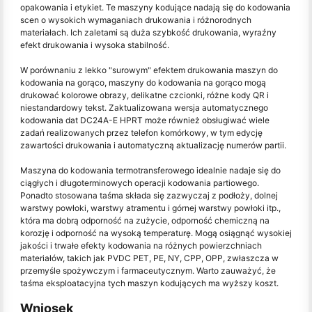
opakowania i etykiet. Te maszyny kodujące nadają się do kodowania
scen o wysokich wymaganiach drukowania i różnorodnych
materiałach. Ich zaletami są duża szybkość drukowania, wyraźny
efekt drukowania i wysoka stabilność.
W porównaniu z lekko "surowym" efektem drukowania maszyn do
kodowania na gorąco, maszyny do kodowania na gorąco mogą
drukować kolorowe obrazy, delikatne czcionki, różne kody QR i
niestandardowy tekst. Zaktualizowana wersja automatycznego
kodowania dat DC24A-E HPRT może również obsługiwać wiele
zadań realizowanych przez telefon komórkowy, w tym edycję
zawartości drukowania i automatyczną aktualizację numerów partii.
Maszyna do kodowania termotransferowego idealnie nadaje się do
ciągłych i długoterminowych operacji kodowania partiowego.
Ponadto stosowana taśma składa się zazwyczaj z podłoży, dolnej
warstwy powłoki, warstwy atramentu i górnej warstwy powłoki itp.,
która ma dobrą odporność na zużycie, odporność chemiczną na
korozję i odporność na wysoką temperaturę. Mogą osiągnąć wysokiej
jakości i trwałe efekty kodowania na różnych powierzchniach
materiałów, takich jak PVDC PET, PE, NY, CPP, OPP, zwłaszcza w
przemyśle spożywczym i farmaceutycznym. Warto zauważyć, że
taśma eksploatacyjna tych maszyn kodujących ma wyższy koszt.
Wniosek