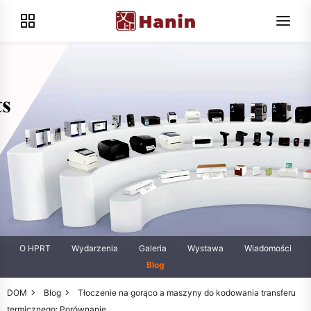
O HPRT
Wydarzenia
Galeria
Wystawa
Wiadomości
Blog
DOM
Blog
Tłoczenie na gorąco a maszyny do kodowania transferu
termicznego: Porównanie