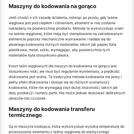
Maszyny do kodowania na gorąco
Jeśli chodzi o ich zasadę działania, mówiąc po prostu, gdy taśma
węglowa jest pod ciepłem i ciśnieniem, atrament w niej zostanie
nakładany na powierzchnię produktu. Metoda ta wykorzystuje znaki
na taśmie węglowej, które mają być stemplowane na zakodowanym
elemencie poprzez mechaniczne wykrawanie i nadaje się do
płaskiego kodowania różnych materiałów, takich jak papier, folia
plastikowa, metal, szkło, wymagając, aby powierzchnia tych
materiałów była stosunkowo płaska.
Koszt taśm węglowych dla maszyn do kodowania na gorąco jest
stosunkowo niski, ale musi być regularnie wymieniany, a prędkość
drukowania jest wolna. Ta tradycyjna metoda kodowania ma jasny i
pełny efekt drukowania i stosuje się do różnych scenariuszy
kodowania, które nie wymagają zbyt dużej złożoności, takich jak
daty produkcji i numery partii. Nie może jednak drukować delikatnych
obrazów lub czcionek.
Maszyny do kodowania transferu
termicznego
Są to maszyna kodująca, która wykorzystuje wysoką temperaturę do
przenoszenia atramentu z taśmy węglowej do elastycznego