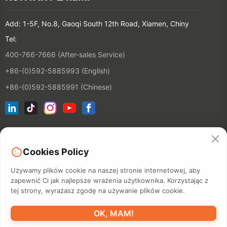
Add: 1-5F, No.8, Gaoqi South 12th Road, Xiamen, Chiny
Tel:
400-766-7666 (After-sales Service)
+86-(0)592-5885993 (English)
+86-(0)592-5885991 (Chinese)
Dołącz do naszej listy e-mail
Cookies Policy
KONTAKT
Używamy plików cookie na naszej stronie internetowej, aby
zapewnić Ci jak najlepsze wrażenia użytkownika. Korzystając z
tej strony, wyrażasz zgodę na używanie plików cookie.
©2026 XIAMEN HANIN CO., LTD.
POLITYKA PRYWATNOŚCI
OK, MAM!
OKRES UŻYTKOWANIA
MAPA WITRYNY