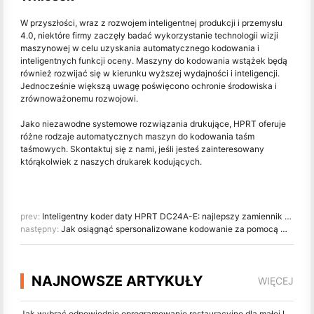
W przyszłości, wraz z rozwojem inteligentnej produkcji i przemysłu
4.0, niektóre firmy zaczęły badać wykorzystanie technologii wizji
maszynowej w celu uzyskania automatycznego kodowania i
inteligentnych funkcji oceny. Maszyny do kodowania wstążek będą
również rozwijać się w kierunku wyższej wydajności i inteligencji.
Jednocześnie większą uwagę poświęcono ochronie środowiska i
zrównoważonemu rozwojowi.
Jako niezawodne systemowe rozwiązania drukujące, HPRT oferuje
różne rodzaje automatycznych maszyn do kodowania taśm
taśmowych. Skontaktuj się z nami, jeśli jesteś zainteresowany
którąkolwiek z naszych drukarek kodujących.
prev:
Inteligentny koder daty HPRT DC24A-E: najlepszy zamiennik maszyny do kodowania na gorąco
następny:
Jak osiągnąć spersonalizowane kodowanie za pomocą maszyn do kodowania dat
NAJNOWSZE ARTYKUŁY
WIĘCEJ
Jak wybrać odpowiednie oprogramowanie restauracyjne dla małej lub średniej restauracji