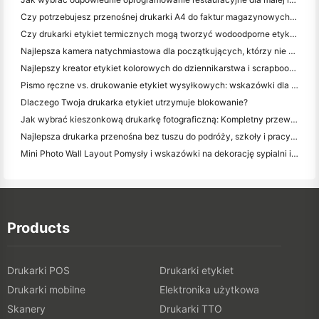
Czy potrzebujesz przenośnej drukarki A4 do faktur magazynowych? Co naprawdę działa
Czy drukarki etykiet termicznych mogą tworzyć wodoodporne etykiety dla produktów małych firm?
Najlepsza kamera natychmiastowa dla początkujących, którzy nie chcą marnować papieru
Najlepszy kreator etykiet kolorowych do dziennikarstwa i scrapbooking: dodaj więcej kolorów do każdej strony
Pismo ręczne vs. drukowanie etykiet wysyłkowych: wskazówki dla małych firm w 2026 roku
Dlaczego Twoja drukarka etykiet utrzymuje blokowanie?
Jak wybrać kieszonkową drukarkę fotograficzną: Kompletny przewodnik dla użytkowników dziennikarstwa, podróży i iPhone'a
Najlepsza drukarka przenośna bez tuszu do podróży, szkoły i pracy mobilnej: Hanin MT620 Pro Review
Mini Photo Wall Layout Pomysły i wskazówki na dekorację sypialni i dormitorium
Products
Drukarki POS
Drukarki etykiet
Drukarki mobilne
Elektronika użytkowa
Skanery
Drukarki TTO