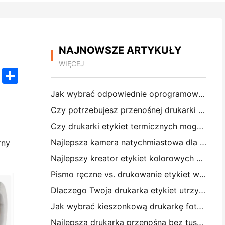
NAJNOWSZE ARTYKUŁY
WIĘCEJ
k
edIn
Twitter
Share
Jak wybrać odpowiednie oprogramowanie restauracyjne dla małej lub średniej restauracji
Czy potrzebujesz przenośnej drukarki A4 do faktur magazynowych? Co naprawdę działa
Czy drukarki etykiet termicznych mogą tworzyć wodoodporne etykiety dla produktów małych firm?
Najlepsza kamera natychmiastowa dla początkujących, którzy nie chcą marnować papieru
rny
Najlepszy kreator etykiet kolorowych do dziennikarstwa i scrapbooking: dodaj więcej kolorów do każdej strony
Pismo ręczne vs. drukowanie etykiet wysyłkowych: wskazówki dla małych firm w 2026 roku
Dlaczego Twoja drukarka etykiet utrzymuje blokowanie?
Jak wybrać kieszonkową drukarkę fotograficzną: Kompletny przewodnik dla użytkowników dziennikarstwa, podróży i iPhone'a
Najlepsza drukarka przenośna bez tuszu do podróży, szkoły i pracy mobilnej: Hanin MT620 Pro Review