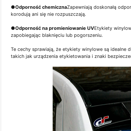
●
Odporność chemiczna
Zapewniają doskonałą odporn
korodują ani się nie rozpuszczają.
●
Odporność na promieniowanie UV
Etykiety winylo
zapobiegając blaknięciu lub pogorszeniu.
Te cechy sprawiają, że etykiety winylowe są idealn
takich jak urządzenia etykietowania i znaki bezpiecz