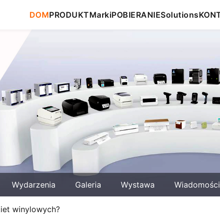
DOM
PRODUKT
Marki
POBIERANIE
Solutions
KON
Wydarzenia
Galeria
Wystawa
Wiadomości
iet winylowych?