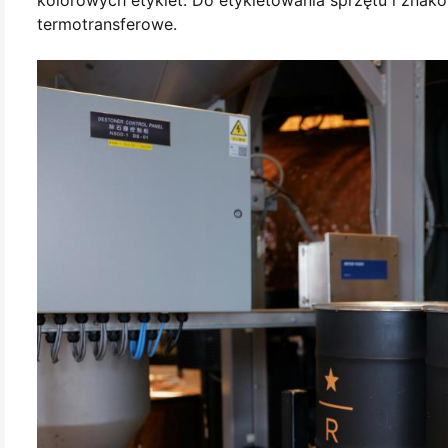
kolorowych etykiet. Do etykietowania sprzętu i znak
termotransferowe.