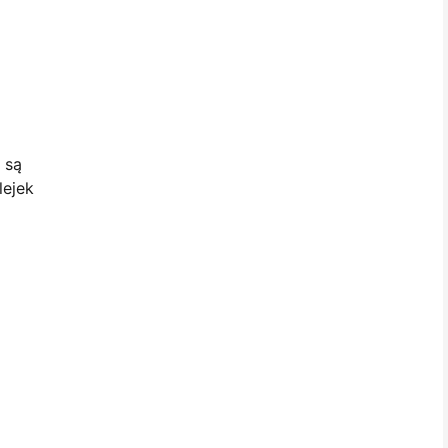
 są
lejek