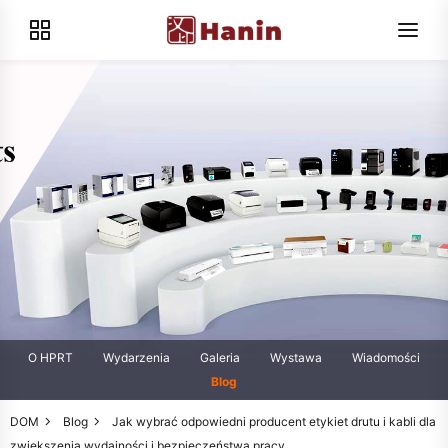
O HPRT
Wydarzenia
Galeria
Wystawa
Wiadomości
Blog
DOM
Blog
Jak wybrać odpowiedni producent etykiet drutu i kabli dla
zwiększenia wydajności i bezpieczeństwa pracy