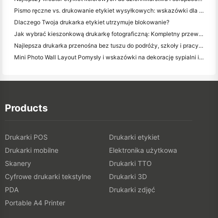
Pismo ręczne vs. drukowanie etykiet wysyłkowych: wskazówki dla małych firm w 2026 roku
Dlaczego Twoja drukarka etykiet utrzymuje blokowanie?
Jak wybrać kieszonkową drukarkę fotograficzną: Kompletny przewodnik dla użytkowników dziennikarstwa, podróży i iPhone'a
Najlepsza drukarka przenośna bez tuszu do podróży, szkoły i pracy mobilnej: Hanin MT620 Pro Review
Mini Photo Wall Layout Pomysły i wskazówki na dekorację sypialni i dormitorium
Products
Drukarki POS
Drukarki etykiet
Drukarki mobilne
Elektronika użytkowa
Skanery
Drukarki TTO
Cyfrowe drukarki tekstylne
Drukarki 3D
PDA
Drukarki zdjęć
Portable A4 Printer