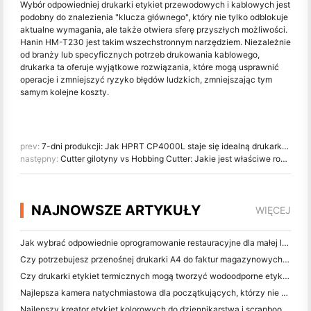
Wybór odpowiedniej drukarki etykiet przewodowych i kablowych jest
podobny do znalezienia "klucza głównego", który nie tylko odblokuje
aktualne wymagania, ale także otwiera sferę przyszłych możliwości.
Hanin HM-T230 jest takim wszechstronnym narzędziem. Niezależnie
od branży lub specyficznych potrzeb drukowania kablowego,
drukarka ta oferuje wyjątkowe rozwiązania, które mogą usprawnić
operacje i zmniejszyć ryzyko błędów ludzkich, zmniejszając tym
samym kolejne koszty.
prev:
7-dni produkcji: Jak HPRT CP4000L staje się idealną drukarką zdjęć dla rzemieślników
następny:
Cutter gilotyny vs Hobbing Cutter: Jakie jest właściwe rozwiązanie do cięcia dla drukarki kodów kreskowych?
NAJNOWSZE ARTYKUŁY
WIĘCEJ
Jak wybrać odpowiednie oprogramowanie restauracyjne dla małej lub średniej restauracji
Czy potrzebujesz przenośnej drukarki A4 do faktur magazynowych? Co naprawdę działa
Czy drukarki etykiet termicznych mogą tworzyć wodoodporne etykiety dla produktów małych firm?
Najlepsza kamera natychmiastowa dla początkujących, którzy nie chcą marnować papieru
Najlepszy kreator etykiet kolorowych do dziennikarstwa i scrapbooking: dodaj więcej kolorów do każdej strony