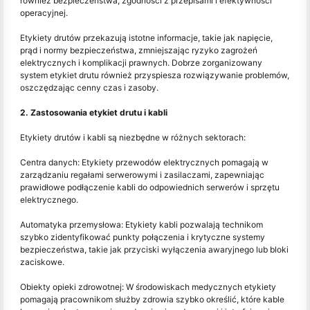
również bezpieczeństwa, zgodności z przepisami i efektywności
operacyjnej.
Etykiety drutów przekazują istotne informacje, takie jak napięcie,
prąd i normy bezpieczeństwa, zmniejszając ryzyko zagrożeń
elektrycznych i komplikacji prawnych. Dobrze zorganizowany
system etykiet drutu również przyspiesza rozwiązywanie problemów,
oszczędzając cenny czas i zasoby.
2. Zastosowania etykiet drutu i kabli
Etykiety drutów i kabli są niezbędne w różnych sektorach:
Centra danych: Etykiety przewodów elektrycznych pomagają w
zarządzaniu regałami serwerowymi i zasilaczami, zapewniając
prawidłowe podłączenie kabli do odpowiednich serwerów i sprzętu
elektrycznego.
Automatyka przemysłowa: Etykiety kabli pozwalają technikom
szybko zidentyfikować punkty połączenia i krytyczne systemy
bezpieczeństwa, takie jak przyciski wyłączenia awaryjnego lub bloki
zaciskowe.
Obiekty opieki zdrowotnej: W środowiskach medycznych etykiety
pomagają pracownikom służby zdrowia szybko określić, które kable