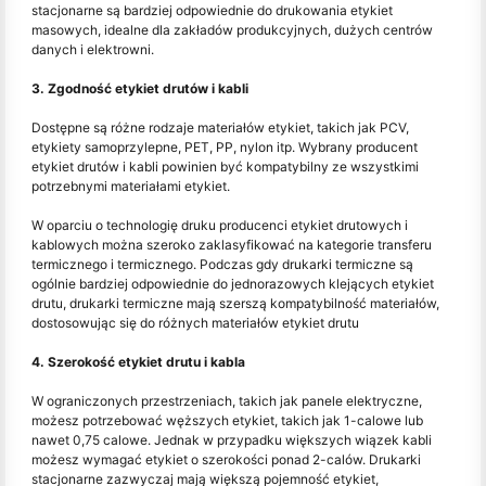
stacjonarne są bardziej odpowiednie do drukowania etykiet
masowych, idealne dla zakładów produkcyjnych, dużych centrów
danych i elektrowni.
3. Zgodność etykiet drutów i kabli
Dostępne są różne rodzaje materiałów etykiet, takich jak PCV,
etykiety samoprzylepne, PET, PP, nylon itp. Wybrany producent
etykiet drutów i kabli powinien być kompatybilny ze wszystkimi
potrzebnymi materiałami etykiet.
W oparciu o technologię druku producenci etykiet drutowych i
kablowych można szeroko zaklasyfikować na kategorie transferu
termicznego i termicznego. Podczas gdy drukarki termiczne są
ogólnie bardziej odpowiednie do jednorazowych klejących etykiet
drutu, drukarki termiczne mają szerszą kompatybilność materiałów,
dostosowując się do różnych materiałów etykiet drutu
4. Szerokość etykiet drutu i kabla
W ograniczonych przestrzeniach, takich jak panele elektryczne,
możesz potrzebować węższych etykiet, takich jak 1-calowe lub
nawet 0,75 calowe. Jednak w przypadku większych wiązek kabli
możesz wymagać etykiet o szerokości ponad 2-calów. Drukarki
stacjonarne zazwyczaj mają większą pojemność etykiet,