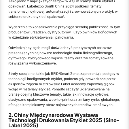
Jako jedno z największych targów w Azji w branży druku etykiet i
opakowań, Labelexpo South China 2024 podkreśli tematy
transformacji cyfrowej, automatyzacji i zrównoważonych praktyk w
sektorze druku etykiet i opakowań.
Wydarzenie to konsekwentnie przyciąga szeroką publiczność, w tym
producentów urządzeń, dystrybutorów i użytkowników końcowych
w dziedzinie etykietowania i pakowania.
Odwiedzający będą mogli doświadczyć praktycznych pokazów
prezentujących najnowsze technologie druku fleksograficznego,
cyfrowego i hybrydowego wąskiej taśmy oraz zautomatyzowane
rozwiązania wykończeniowe.
Strefy specjalne, takie jak RFID/Smart Zone, zaprezentują postępy w
technologii inteligentnych etykiet, podczas gdy prowadzone przez
ekspertów zajęcia mistrzowskie Label Academy zapewnią głęboki
wgląd w materiały etykiet. Ponadto szczyty ukierunkowane na
branżę obejmą kluczowe tematy, takie jak innowacje cyfrowe,
elastyczne opakowania, web-to-print oraz zmiany rynku globalnego,
oferując kompleksowy obraz najnowszych trendów branżowych.
2. Chiny Międzynarodowa Wystawa
Technologii Drukowania Etykiet 2025 (Sino-
Label 2025)