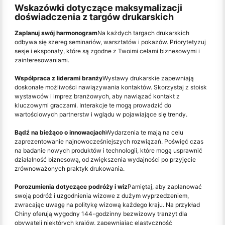
Wskazówki dotyczące maksymalizacji
doświadczenia z targów drukarskich
Zaplanuj swój harmonogram
Na każdych targach drukarskich
odbywa się szereg seminariów, warsztatów i pokazów. Priorytetyzuj
sesje i eksponaty, które są zgodne z Twoimi celami biznesowymi i
zainteresowaniami.
Współpraca z liderami branży
Wystawy drukarskie zapewniają
doskonałe możliwości nawiązywania kontaktów. Skorzystaj z stoisk
wystawców i imprez branżowych, aby nawiązać kontakt z
kluczowymi graczami. Interakcje te mogą prowadzić do
wartościowych partnerstw i wglądu w pojawiające się trendy.
Bądź na bieżąco o innowacjach
Wydarzenia te mają na celu
zaprezentowanie najnowocześniejszych rozwiązań. Poświęć czas
na badanie nowych produktów i technologii, które mogą usprawnić
działalność biznesową, od zwiększenia wydajności po przyjęcie
zrównoważonych praktyk drukowania.
Porozumienia dotyczące podróży i wiz
Pamiętaj, aby zaplanować
swoją podróż i uzgodnienia wizowe z dużym wyprzedzeniem,
zwracając uwagę na politykę wizową każdego kraju. Na przykład
Chiny oferują wygodny 144-godzinny bezwizowy tranzyt dla
obywateli niektórych krajów, zapewniając elastyczność