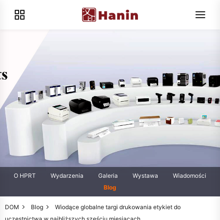
O HPRT
Wydarzenia
Galeria
Wystawa
Wiadomości
Blog
DOM
Blog
Wiodące globalne targi drukowania etykiet do
uczestnictwa w najbliższych sześciu miesiącach