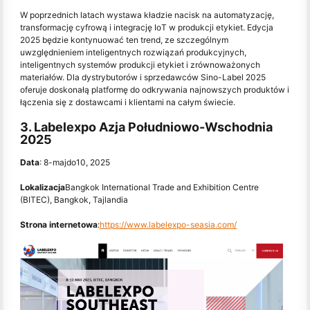
W poprzednich latach wystawa kładzie nacisk na automatyzację,
transformację cyfrową i integrację IoT w produkcji etykiet. Edycja
2025 będzie kontynuować ten trend, ze szczególnym
uwzględnieniem inteligentnych rozwiązań produkcyjnych,
inteligentnych systemów produkcji etykiet i zrównoważonych
materiałów. Dla dystrybutorów i sprzedawców Sino-Label 2025
oferuje doskonałą platformę do odkrywania najnowszych produktów i
łączenia się z dostawcami i klientami na całym świecie.
3. Labelexpo Azja Południowo-Wschodnia
2025
Data
: 8-maj
do
10, 2025
Lokalizacja
Bangkok International Trade and Exhibition Centre
(BITEC), Bangkok, Tajlandia
Strona internetowa
:
https://www.labelexpo-seasia.com/