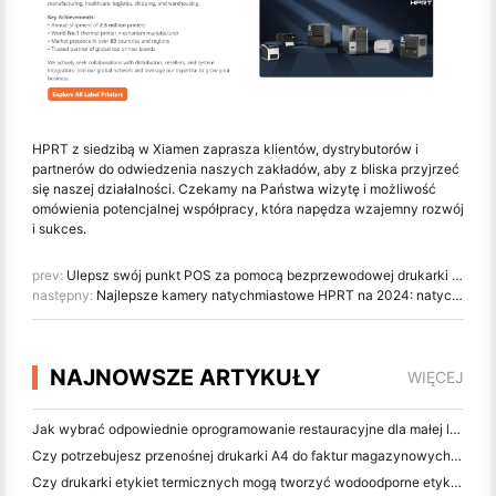
HPRT z siedzibą w Xiamen zaprasza klientów, dystrybutorów i
partnerów do odwiedzenia naszych zakładów, aby z bliska przyjrzeć
się naszej działalności. Czekamy na Państwa wizytę i możliwość
omówienia potencjalnej współpracy, która napędza wzajemny rozwój
i sukces.
prev:
Ulepsz swój punkt POS za pomocą bezprzewodowej drukarki pokwitowania TP900-i: opłacalna, szybka, połączona z chmurą
następny:
Najlepsze kamery natychmiastowe HPRT na 2024: natychmiastowe uchwycenie życia
NAJNOWSZE ARTYKUŁY
WIĘCEJ
Jak wybrać odpowiednie oprogramowanie restauracyjne dla małej lub średniej restauracji
Czy potrzebujesz przenośnej drukarki A4 do faktur magazynowych? Co naprawdę działa
Czy drukarki etykiet termicznych mogą tworzyć wodoodporne etykiety dla produktów małych firm?