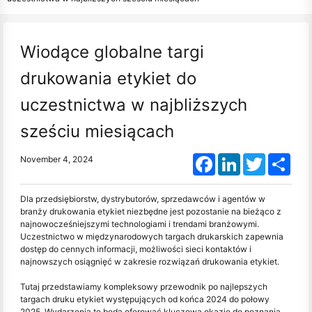
Wiodące globalne targi
drukowania etykiet do
uczestnictwa w najbliższych
sześciu miesiącach
Facebook
LinkedIn
Twitter
Shar
November 4, 2024
Dla przedsiębiorstw, dystrybutorów, sprzedawców i agentów w
branży drukowania etykiet niezbędne jest pozostanie na bieżąco z
najnowocześniejszymi technologiami i trendami branżowymi.
Uczestnictwo w międzynarodowych targach drukarskich zapewnia
dostęp do cennych informacji, możliwości sieci kontaktów i
najnowszych osiągnięć w zakresie rozwiązań drukowania etykiet.
Tutaj przedstawiamy kompleksowy przewodnik po najlepszych
targach druku etykiet występujących od końca 2024 do połowy
2025. Wydarzenia te będą oferować kluczową okazję do poznania