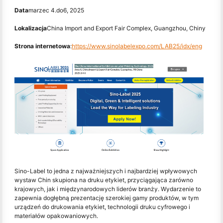
Data
marzec 4.
do
6, 2025
Lokalizacja
China Import and Export Fair Complex, Guangzhou, Chiny
Strona internetowa
:
https://www.sinolabelexpo.com/LAB25/idx/eng
Sino-Label to jedna z najważniejszych i najbardziej wpływowych
wystaw Chin skupiona na druku etykiet, przyciągająca zarówno
krajowych, jak i międzynarodowych liderów branży. Wydarzenie to
zapewnia dogłębną prezentację szerokiej gamy produktów, w tym
urządzeń do drukowania etykiet, technologii druku cyfrowego i
materiałów opakowaniowych.