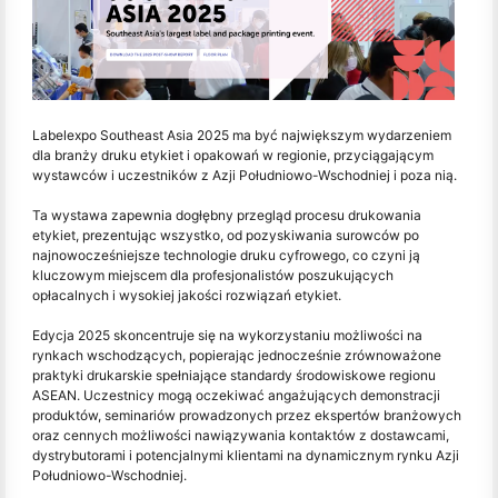
Labelexpo Southeast Asia 2025 ma być największym wydarzeniem
dla branży druku etykiet i opakowań w regionie, przyciągającym
wystawców i uczestników z Azji Południowo-Wschodniej i poza nią.
Ta wystawa zapewnia dogłębny przegląd procesu drukowania
etykiet, prezentując wszystko, od pozyskiwania surowców po
najnowocześniejsze technologie druku cyfrowego, co czyni ją
kluczowym miejscem dla profesjonalistów poszukujących
opłacalnych i wysokiej jakości rozwiązań etykiet.
Edycja 2025 skoncentruje się na wykorzystaniu możliwości na
rynkach wschodzących, popierając jednocześnie zrównoważone
praktyki drukarskie spełniające standardy środowiskowe regionu
ASEAN. Uczestnicy mogą oczekiwać angażujących demonstracji
produktów, seminariów prowadzonych przez ekspertów branżowych
oraz cennych możliwości nawiązywania kontaktów z dostawcami,
dystrybutorami i potencjalnymi klientami na dynamicznym rynku Azji
Południowo-Wschodniej.