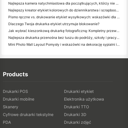
Najlepsza kamera natychmiastowa dla początkujących, którzy nie chcą marnować papieru
Najlepszy kreator etykiet kolorowych do dziennikarstwa i scrapbooking: dodaj więcej kolorów do każdej strony
Pismo ręczne vs. drukowanie etykiet wysyłkowych: wskazówki dla małych firm w 2026 roku
Dlaczego Twoja drukarka etykiet utrzymuje blokowanie?
Jak wybrać kieszonkową drukarkę fotograficzną: Kompletny przewodnik dla użytkowników dziennikarstwa, podróży i iPhone'a
Najlepsza drukarka przenośna bez tuszu do podróży, szkoły i pracy mobilnej: Hanin MT620 Pro Review
Mini Photo Wall Layout Pomysły i wskazówki na dekorację sypialni i dormitorium
Products
Drukarki POS
Drukarki etykiet
Drukarki mobilne
Elektronika użytkowa
Skanery
Drukarki TTO
Cyfrowe drukarki tekstylne
Drukarki 3D
PDA
Drukarki zdjęć