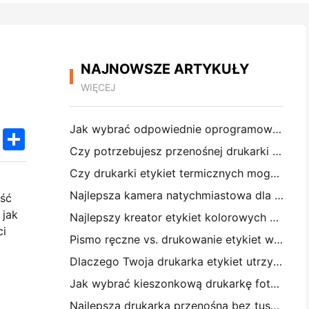
NAJNOWSZE ARTYKUŁY
WIĘCEJ
Jak wybrać odpowiednie oprogramowanie restauracyjne dla małej lub średniej restauracji
k
edIn
Twitter
Share
Czy potrzebujesz przenośnej drukarki A4 do faktur magazynowych? Co naprawdę działa
Czy drukarki etykiet termicznych mogą tworzyć wodoodporne etykiety dla produktów małych firm?
Najlepsza kamera natychmiastowa dla początkujących, którzy nie chcą marnować papieru
ość
 jak
Najlepszy kreator etykiet kolorowych do dziennikarstwa i scrapbooking: dodaj więcej kolorów do każdej strony
ci
Pismo ręczne vs. drukowanie etykiet wysyłkowych: wskazówki dla małych firm w 2026 roku
Dlaczego Twoja drukarka etykiet utrzymuje blokowanie?
Jak wybrać kieszonkową drukarkę fotograficzną: Kompletny przewodnik dla użytkowników dziennikarstwa, podróży i iPhone'a
Najlepsza drukarka przenośna bez tuszu do podróży, szkoły i pracy mobilnej: Hanin MT620 Pro Review