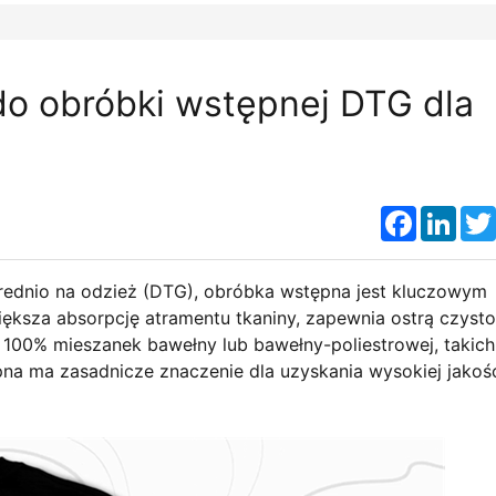
do obróbki wstępnej DTG dla
Faceboo
Link
rednio na odzież (DTG), obróbka wstępna jest kluczowym
ksza absorpcję atramentu tkaniny, zapewnia ostrą czyst
100% mieszanek bawełny lub bawełny-poliestrowej, takich
pna ma zasadnicze znaczenie dla uzyskania wysokiej jakoś