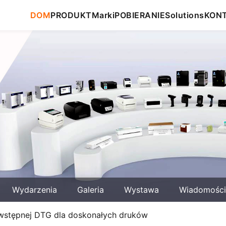
DOM
PRODUKT
Marki
POBIERANIE
Solutions
KON
Wydarzenia
Galeria
Wystawa
Wiadomości
 wstępnej DTG dla doskonałych druków