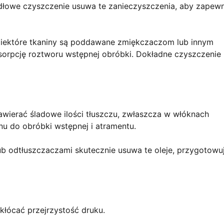
łowe czyszczenie usuwa te zanieczyszczenia, aby zapewn
Niektóre tkaniny są poddawane zmiękczaczom lub innym
sorpcję roztworu wstępnej obróbki. Dokładne czyszczenie
wierać śladowe ilości tłuszczu, zwłaszcza w włóknach
u do obróbki wstępnej i atramentu.
ub odtłuszczaczami skutecznie usuwa te oleje, przygotowu
łócać przejrzystość druku.