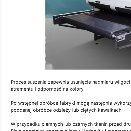
Proces suszenia zapewnia usunięcie nadmiaru wilgoc
atramentu i odporność na kolory.
Po wstępnej obróbce fabryki mogą następnie wykorz
poddanej obróbce odzieży lub ciętych kawałkach.
W przypadku ciemnych lub czarnych tkanin przed dr
Biała podstawa zapewnia jasny i jednolity fundament