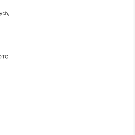
ych,
 DTG