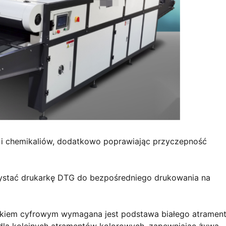
i i chemikaliów, dodatkowo poprawiając przyczepność
ystać drukarkę DTG do bezpośredniego drukowania na
ukiem cyfrowym wymagana jest podstawa białego atrament
 dla kolejnych atramentów kolorowych, zapewniając żywą