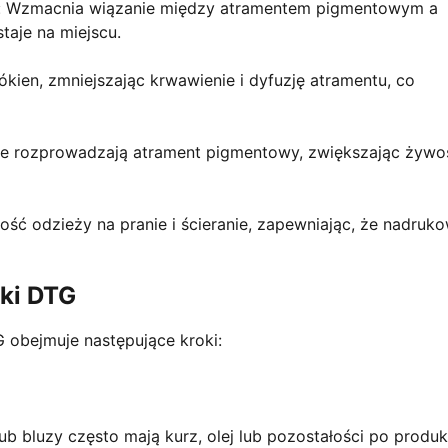
o: Wzmacnia wiązanie między atramentem pigmentowym a
taje na miejscu.
ókien, zmniejszając krwawienie i dyfuzję atramentu, co
nie rozprowadzają atrament pigmentowy, zwiększając żywoś
ść odzieży na pranie i ścieranie, zapewniając, że nadruk
bki DTG
obejmuje następujące kroki:
ub bluzy często mają kurz, olej lub pozostałości po produkc