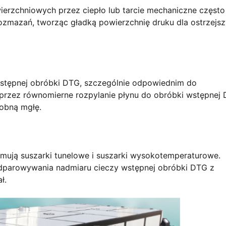
ierzchniowych przez ciepło lub tarcie mechaniczne często
ozmazań, tworząc gładką powierzchnię druku dla ostrzejsz
tępnej obróbki DTG, szczególnie odpowiednim do
poprzez równomierne rozpylanie płynu do obróbki wstępnej
robną mgłę.
mują suszarki tunelowe i suszarki wysokotemperaturowe.
odparowywania nadmiaru cieczy wstępnej obróbki DTG z
ł.