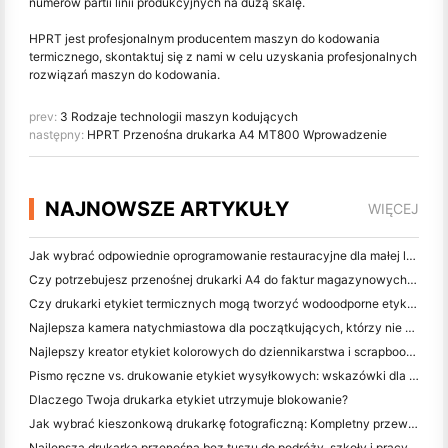
numerów partii linii produkcyjnych na dużą skalę.
HPRT jest profesjonalnym producentem maszyn do kodowania
termicznego, skontaktuj się z nami w celu uzyskania profesjonalnych
rozwiązań maszyn do kodowania.
prev:
3 Rodzaje technologii maszyn kodujących
następny:
HPRT Przenośna drukarka A4 MT800 Wprowadzenie
NAJNOWSZE ARTYKUŁY
WIĘCEJ
Jak wybrać odpowiednie oprogramowanie restauracyjne dla małej lub średniej restauracji
Czy potrzebujesz przenośnej drukarki A4 do faktur magazynowych? Co naprawdę działa
Czy drukarki etykiet termicznych mogą tworzyć wodoodporne etykiety dla produktów małych firm?
Najlepsza kamera natychmiastowa dla początkujących, którzy nie chcą marnować papieru
Najlepszy kreator etykiet kolorowych do dziennikarstwa i scrapbooking: dodaj więcej kolorów do każdej strony
Pismo ręczne vs. drukowanie etykiet wysyłkowych: wskazówki dla małych firm w 2026 roku
Dlaczego Twoja drukarka etykiet utrzymuje blokowanie?
Jak wybrać kieszonkową drukarkę fotograficzną: Kompletny przewodnik dla użytkowników dziennikarstwa, podróży i iPhone'a
Najlepsza drukarka przenośna bez tuszu do podróży, szkoły i pracy mobilnej: Hanin MT620 Pro Review