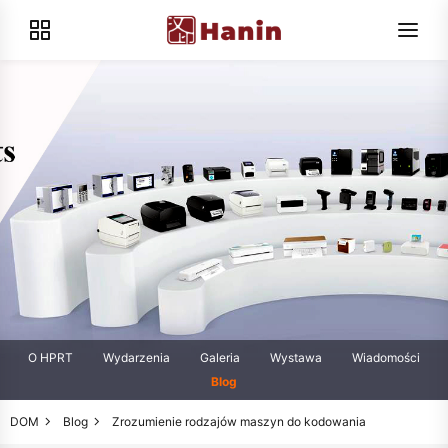
O HPRT
Wydarzenia
Galeria
Wystawa
Wiadomości
Blog
DOM
Blog
Zrozumienie rodzajów maszyn do kodowania