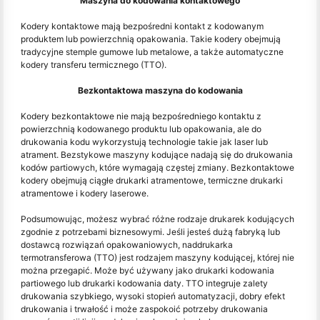
Maszyna do kodowania kontaktowego
Kodery kontaktowe mają bezpośredni kontakt z kodowanym
produktem lub powierzchnią opakowania. Takie kodery obejmują
tradycyjne stemple gumowe lub metalowe, a także automatyczne
kodery transferu termicznego (TTO).
Bezkontaktowa maszyna do kodowania
Kodery bezkontaktowe nie mają bezpośredniego kontaktu z
powierzchnią kodowanego produktu lub opakowania, ale do
drukowania kodu wykorzystują technologie takie jak laser lub
atrament. Bezstykowe maszyny kodujące nadają się do drukowania
kodów partiowych, które wymagają częstej zmiany. Bezkontaktowe
kodery obejmują ciągłe drukarki atramentowe, termiczne drukarki
atramentowe i kodery laserowe.
Podsumowując, możesz wybrać różne rodzaje drukarek kodujących
zgodnie z potrzebami biznesowymi. Jeśli jesteś dużą fabryką lub
dostawcą rozwiązań opakowaniowych, naddrukarka
termotransferowa (TTO) jest rodzajem maszyny kodującej, której nie
można przegapić. Może być używany jako drukarki kodowania
partiowego lub drukarki kodowania daty. TTO integruje zalety
drukowania szybkiego, wysoki stopień automatyzacji, dobry efekt
drukowania i trwałość i może zaspokoić potrzeby drukowania