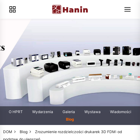
O HPRT
Wydarzenia
Galeria
Wystawa
Wiadomości
Blog
DOM
Blog
Zrozumienie rozdzielczości drukarek 3D FDM: od
podstaw do ulepszeń