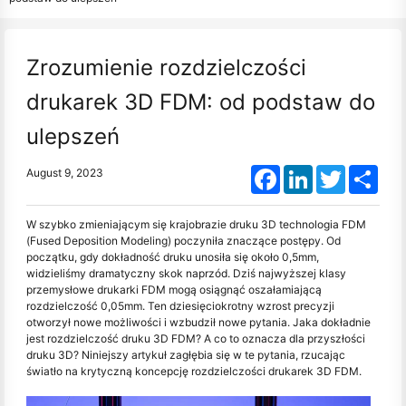
Zrozumienie rozdzielczości
drukarek 3D FDM: od podstaw do
ulepszeń
Facebook
LinkedIn
Twitter
Shar
August 9, 2023
W szybko zmieniającym się krajobrazie druku 3D technologia FDM
(Fused Deposition Modeling) poczyniła znaczące postępy. Od
początku, gdy dokładność druku unosiła się około 0,5mm,
widzieliśmy dramatyczny skok naprzód. Dziś najwyższej klasy
przemysłowe drukarki FDM mogą osiągnąć oszałamiającą
rozdzielczość 0,05mm. Ten dziesięciokrotny wzrost precyzji
otworzył nowe możliwości i wzbudził nowe pytania. Jaka dokładnie
jest rozdzielczość druku 3D FDM? A co to oznacza dla przyszłości
druku 3D? Niniejszy artykuł zagłębia się w te pytania, rzucając
światło na krytyczną koncepcję rozdzielczości drukarek 3D FDM.