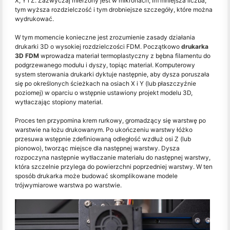
X, Y i Z. Zazwyczaj mierzony jest w mikronach, im mniejsza liczba,
tym wyższa rozdzielczość i tym drobniejsze szczegóły, które można
wydrukować.
W tym momencie konieczne jest zrozumienie zasady działania
drukarki 3D o wysokiej rozdzielczości FDM. Początkowo
drukarka
3D FDM
wprowadza materiał termoplastyczny z bębna filamentu do
podgrzewanego modułu i dyszy, topiąc materiał. Komputerowy
system sterowania drukarki dyktuje następnie, aby dysza poruszała
się po określonych ścieżkach na osiach X i Y (lub płaszczyźnie
poziomej) w oparciu o wstępnie ustawiony projekt modelu 3D,
wytłaczając stopiony materiał.
Proces ten przypomina krem rurkowy, gromadzący się warstwę po
warstwie na łożu drukowanym. Po ukończeniu warstwy łóżko
przesuwa wstępnie zdefiniowaną odległość wzdłuż osi Z (lub
pionowo), tworząc miejsce dla następnej warstwy. Dysza
rozpoczyna następnie wytłaczanie materiału do następnej warstwy,
która szczelnie przylega do powierzchni poprzedniej warstwy. W ten
sposób drukarka może budować skomplikowane modele
trójwymiarowe warstwa po warstwie.