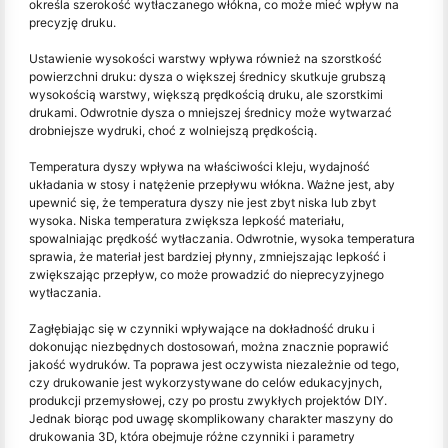
określa szerokość wytłaczanego włókna, co może mieć wpływ na
precyzję druku.
Ustawienie wysokości warstwy wpływa również na szorstkość
powierzchni druku: dysza o większej średnicy skutkuje grubszą
wysokością warstwy, większą prędkością druku, ale szorstkimi
drukami. Odwrotnie dysza o mniejszej średnicy może wytwarzać
drobniejsze wydruki, choć z wolniejszą prędkością.
Temperatura dyszy wpływa na właściwości kleju, wydajność
układania w stosy i natężenie przepływu włókna. Ważne jest, aby
upewnić się, że temperatura dyszy nie jest zbyt niska lub zbyt
wysoka. Niska temperatura zwiększa lepkość materiału,
spowalniając prędkość wytłaczania. Odwrotnie, wysoka temperatura
sprawia, że materiał jest bardziej płynny, zmniejszając lepkość i
zwiększając przepływ, co może prowadzić do nieprecyzyjnego
wytłaczania.
Zagłębiając się w czynniki wpływające na dokładność druku i
dokonując niezbędnych dostosowań, można znacznie poprawić
jakość wydruków. Ta poprawa jest oczywista niezależnie od tego,
czy drukowanie jest wykorzystywane do celów edukacyjnych,
produkcji przemysłowej, czy po prostu zwykłych projektów DIY.
Jednak biorąc pod uwagę skomplikowany charakter maszyny do
drukowania 3D, która obejmuje różne czynniki i parametry