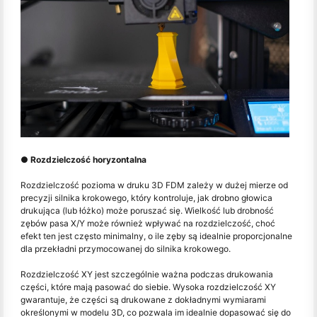
● Rozdzielczość horyzontalna
Rozdzielczość pozioma w druku 3D FDM zależy w dużej mierze od
precyzji silnika krokowego, który kontroluje, jak drobno głowica
drukująca (lub łóżko) może poruszać się. Wielkość lub drobność
zębów pasa X/Y może również wpływać na rozdzielczość, choć
efekt ten jest często minimalny, o ile zęby są idealnie proporcjonalne
dla przekładni przymocowanej do silnika krokowego.
Rozdzielczość XY jest szczególnie ważna podczas drukowania
części, które mają pasować do siebie. Wysoka rozdzielczość XY
gwarantuje, że części są drukowane z dokładnymi wymiarami
określonymi w modelu 3D, co pozwala im idealnie dopasować się do