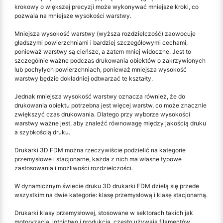
krokowy o większej precyzji może wykonywać mniejsze kroki, co
pozwala na mniejsze wysokości warstwy.
Mniejsza wysokość warstwy (wyższa rozdzielczość) zaowocuje
gładszymi powierzchniami i bardziej szczegółowymi cechami,
ponieważ warstwy są cieńsze, a zatem mniej widoczne. Jest to
szczególnie ważne podczas drukowania obiektów o zakrzywionych
lub pochyłych powierzchniach, ponieważ mniejsza wysokość
warstwy będzie dokładniej odtwarzać te kształty.
Jednak mniejsza wysokość warstwy oznacza również, że do
drukowania obiektu potrzebna jest więcej warstw, co może znacznie
zwiększyć czas drukowania. Dlatego przy wyborze wysokości
warstwy ważne jest, aby znaleźć równowagę między jakością druku
a szybkością druku.
Drukarki 3D FDM można rzeczywiście podzielić na kategorie
przemysłowe i stacjonarne, każda z nich ma własne typowe
zastosowania i możliwości rozdzielczości.
W dynamicznym świecie druku 3D drukarki FDM dzielą się przede
wszystkim na dwie kategorie: klasę przemysłową i klasę stacjonarną.
Drukarki klasy przemysłowej, stosowane w sektorach takich jak
motoryzacja, lotnictwo i produkcja, często używają filamentów