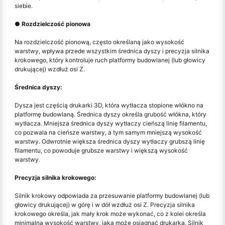
siebie.
● Rozdzielczość pionowa
Na rozdzielczość pionową, często określaną jako wysokość
warstwy, wpływa przede wszystkim średnica dyszy i precyzja silnika
krokowego, który kontroluje ruch platformy budowlanej (lub głowicy
drukującej) wzdłuż osi Z.
Średnica dyszy:
Dysza jest częścią drukarki 3D, która wytłacza stopione włókno na
platformę budowlaną. Średnica dyszy określa grubość włókna, który
wytłacza. Mniejsza średnica dyszy wytłaczy cieńszą linię filamentu,
co pozwala na cieńsze warstwy, a tym samym mniejszą wysokość
warstwy. Odwrotnie większa średnica dyszy wytłaczy grubszą linię
filamentu, co powoduje grubsze warstwy i większą wysokość
warstwy.
Precyzja silnika krokowego:
Silnik krokowy odpowiada za przesuwanie platformy budowlanej (lub
głowicy drukującej) w górę i w dół wzdłuż osi Z. Precyzja silnika
krokowego określa, jak mały krok może wykonać, co z kolei określa
minimalną wysokość warstwy, jaką może osiągnąć drukarka. Silnik