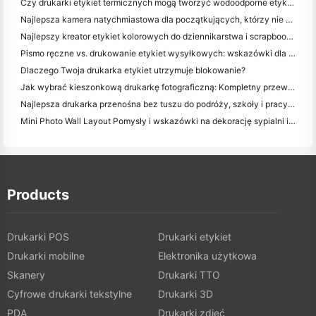
Czy drukarki etykiet termicznych mogą tworzyć wodoodporne etykiety dla produktów małych firm?
Najlepsza kamera natychmiastowa dla początkujących, którzy nie chcą marnować papieru
Najlepszy kreator etykiet kolorowych do dziennikarstwa i scrapbooking: dodaj więcej kolorów do każdej strony
Pismo ręczne vs. drukowanie etykiet wysyłkowych: wskazówki dla małych firm w 2026 roku
Dlaczego Twoja drukarka etykiet utrzymuje blokowanie?
Jak wybrać kieszonkową drukarkę fotograficzną: Kompletny przewodnik dla użytkowników dziennikarstwa, podróży i iPhone'a
Najlepsza drukarka przenośna bez tuszu do podróży, szkoły i pracy mobilnej: Hanin MT620 Pro Review
Mini Photo Wall Layout Pomysły i wskazówki na dekorację sypialni i dormitorium
Products
Drukarki POS
Drukarki etykiet
Drukarki mobilne
Elektronika użytkowa
Skanery
Drukarki TTO
Cyfrowe drukarki tekstylne
Drukarki 3D
PDA
Drukarki zdjęć