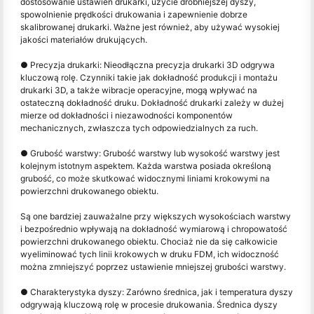
dostosowanie ustawień drukarki, użycie drobniejszej dyszy,
spowolnienie prędkości drukowania i zapewnienie dobrze
skalibrowanej drukarki. Ważne jest również, aby używać wysokiej
jakości materiałów drukujących.
● Precyzja drukarki: Nieodłączna precyzja drukarki 3D odgrywa
kluczową rolę. Czynniki takie jak dokładność produkcji i montażu
drukarki 3D, a także wibracje operacyjne, mogą wpływać na
ostateczną dokładność druku. Dokładność drukarki zależy w dużej
mierze od dokładności i niezawodności komponentów
mechanicznych, zwłaszcza tych odpowiedzialnych za ruch.
● Grubość warstwy: Grubość warstwy lub wysokość warstwy jest
kolejnym istotnym aspektem. Każda warstwa posiada określoną
grubość, co może skutkować widocznymi liniami krokowymi na
powierzchni drukowanego obiektu.
Są one bardziej zauważalne przy większych wysokościach warstwy
i bezpośrednio wpływają na dokładność wymiarową i chropowatość
powierzchni drukowanego obiektu. Chociaż nie da się całkowicie
wyeliminować tych linii krokowych w druku FDM, ich widoczność
można zmniejszyć poprzez ustawienie mniejszej grubości warstwy.
● Charakterystyka dyszy: Zarówno średnica, jak i temperatura dyszy
odgrywają kluczową rolę w procesie drukowania. Średnica dyszy