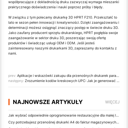
współpracujące z dokładnością druku zazwyczaj wymaga mieszanki
praktycznego doświadczenia i nauki poprzez próby i błędy.
W związku z tym polecamy drukarkę 3D HPRT F210. Przekształć to
lato w sezon pełen innowacji i kreatywności. Dzięki zaangażowaniu i
determinacji możesz osiągnąć znaczący postęp w świecie druku 3D.
Jako zaufany producent sprzętu drukarskiego, HPRT pogłębia swoje
zaangażowanie w sektor druku 3D, poszerzając swoją ofertę
produktów i świadcząc usługi OEM i ODM. Jeśli jesteś
zainteresowany naszymi drukarkami 3D, zapraszamy do kontaktu z
nami.
prev:
Aplikacje i wskazówki zakupu dla przenośnych drukarek paragonów
następny:
Zrozumienie kodów kreskowych UPC: Jak je generować i drukować
NAJNOWSZE ARTYKUŁY
WIĘCEJ
Jak wybrać odpowiednie oprogramowanie restauracyjne dla małej lub średniej restauracji
Czy potrzebujesz przenośnej drukarki A4 do faktur magazynowych? Co naprawdę działa