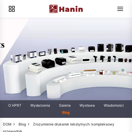
O HPRT
Wydarzenia
Galeria
Wystawa
Wiadomości
Blog
DOM
Blog
Zrozumienie drukarek tekstylnych: kompleksowy
przewodnik