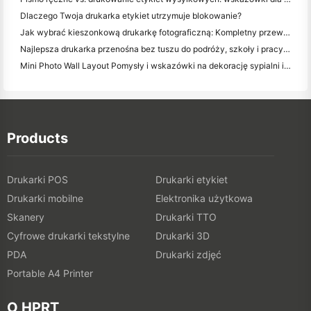
Dlaczego Twoja drukarka etykiet utrzymuje blokowanie?
Jak wybrać kieszonkową drukarkę fotograficzną: Kompletny przewodnik dla użytkowników dziennikarstwa, podróży i iPhone'a
Najlepsza drukarka przenośna bez tuszu do podróży, szkoły i pracy mobilnej: Hanin MT620 Pro Review
Mini Photo Wall Layout Pomysły i wskazówki na dekorację sypialni i dormitorium
Products
Drukarki POS
Drukarki etykiet
Drukarki mobilne
Elektronika użytkowa
Skanery
Drukarki TTO
Cyfrowe drukarki tekstylne
Drukarki 3D
PDA
Drukarki zdjęć
Portable A4 Printer
O HPRT