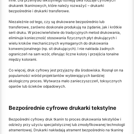
inne. Dla przemysłu tekstylnego istnieją dwa rodzaje cyfrowych
drukarek tkaninowych, które należy rozważyć – drukarki
bezpośrednie i drukarki transferowe.
Niezależnie od tego, czy są drukowane bezpośrednio lub
transferowe, zarówno doskonale produkują na żądanie, jak i krótkie
serii druku. W przeciwieństwie do tradycyjnych metod drukowania,
eliminuje konieczność stosowania fizycznych płyt drukujących i
wielu kroków mechanicznych wymaganych do drukowania
konwencjonalnego (np. sit drukujących). I nie nakłada żadnych
ograniczeń na sam wzór, oferując liczne kolory i przejścia tonalne
między kolorami.
Co więcej, druk cyfrowy jest przyjazny dla środowiska. Rosnął on na
popularności wśród projektantów wybierających bardziej
ekologiczny proces. Wytwarza mało zanieczyszczeń, toksycznych
oparów lub ścieków odpadowych.
Bezpośrednie cyfrowe drukarki tekstylne
Bezpośredni cyfrowy druk tkanin to proces drukowania tekstyliów i
odzieży przy użyciu specjalistycznej lub zmodyfikowanej technologii
atramentowej. Drukarki nakładają atrament bezpośrednio na tkaninę