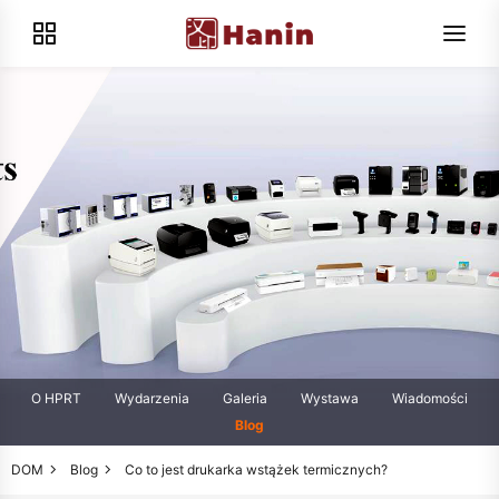
O HPRT
Wydarzenia
Galeria
Wystawa
Wiadomości
Blog
DOM
Blog
Co to jest drukarka wstążek termicznych?