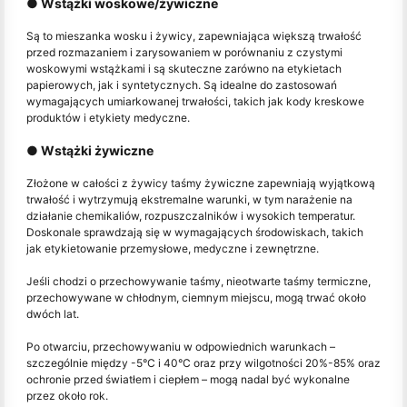
● Wstążki woskowe/żywiczne
Są to mieszanka wosku i żywicy, zapewniająca większą trwałość
przed rozmazaniem i zarysowaniem w porównaniu z czystymi
woskowymi wstążkami i są skuteczne zarówno na etykietach
papierowych, jak i syntetycznych. Są idealne do zastosowań
wymagających umiarkowanej trwałości, takich jak kody kreskowe
produktów i etykiety medyczne.
● Wstążki żywiczne
Złożone w całości z żywicy taśmy żywiczne zapewniają wyjątkową
trwałość i wytrzymują ekstremalne warunki, w tym narażenie na
działanie chemikaliów, rozpuszczalników i wysokich temperatur.
Doskonale sprawdzają się w wymagających środowiskach, takich
jak etykietowanie przemysłowe, medyczne i zewnętrzne.
Jeśli chodzi o przechowywanie taśmy, nieotwarte taśmy termiczne,
przechowywane w chłodnym, ciemnym miejscu, mogą trwać około
dwóch lat.
Po otwarciu, przechowywaniu w odpowiednich warunkach –
szczególnie między -5°C i 40°C oraz przy wilgotności 20%-85% oraz
ochronie przed światłem i ciepłem – mogą nadal być wykonalne
przez około rok.