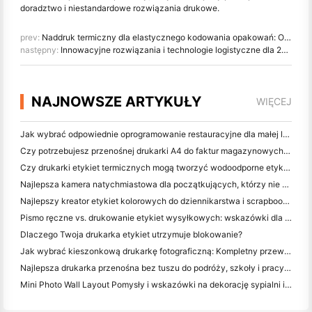
doradztwo i niestandardowe rozwiązania drukowe.
prev:
Naddruk termiczny dla elastycznego kodowania opakowań: Ostateczny przewodnik
następny:
Innowacyjne rozwiązania i technologie logistyczne dla 2025 i poza nimi
NAJNOWSZE ARTYKUŁY
WIĘCEJ
Jak wybrać odpowiednie oprogramowanie restauracyjne dla małej lub średniej restauracji
Czy potrzebujesz przenośnej drukarki A4 do faktur magazynowych? Co naprawdę działa
Czy drukarki etykiet termicznych mogą tworzyć wodoodporne etykiety dla produktów małych firm?
Najlepsza kamera natychmiastowa dla początkujących, którzy nie chcą marnować papieru
Najlepszy kreator etykiet kolorowych do dziennikarstwa i scrapbooking: dodaj więcej kolorów do każdej strony
Pismo ręczne vs. drukowanie etykiet wysyłkowych: wskazówki dla małych firm w 2026 roku
Dlaczego Twoja drukarka etykiet utrzymuje blokowanie?
Jak wybrać kieszonkową drukarkę fotograficzną: Kompletny przewodnik dla użytkowników dziennikarstwa, podróży i iPhone'a
Najlepsza drukarka przenośna bez tuszu do podróży, szkoły i pracy mobilnej: Hanin MT620 Pro Review
Mini Photo Wall Layout Pomysły i wskazówki na dekorację sypialni i dormitorium