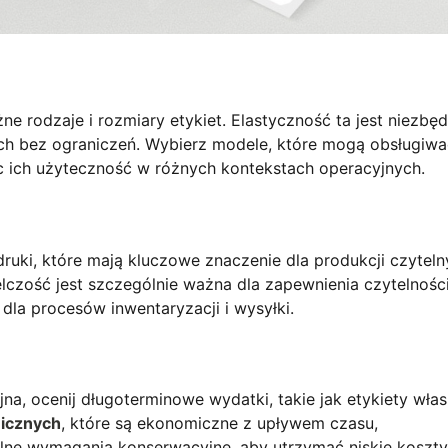
ne rodzaje i rozmiary etykiet. Elastyczność ta jest niezbę
h bez ograniczeń. Wybierz modele, które mogą obsługiwa
c ich użyteczność w różnych kontekstach operacyjnych.
druki, które mają kluczowe znaczenie dla produkcji czyteln
lczość jest szczególnie ważna dla zapewnienia czytelnośc
dla procesów inwentaryzacji i wysyłki.
, ocenij długoterminowe wydatki, takie jak etykiety włas
micznych
, które są ekonomiczne z upływem czasu,
alne wymagania konserwacyjne, aby utrzymać niskie koszty