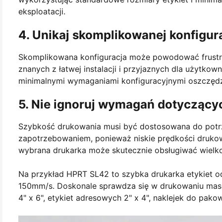
eksploatacji.
4. Unikaj skomplikowanej konfigurac
Skomplikowana konfiguracja może powodować frustrac
znanych z łatwej instalacji i przyjaznych dla użytko
minimalnymi wymaganiami konfiguracyjnymi oszczędza
5. Nie ignoruj wymagań dotyczący
Szybkość drukowania musi być dostosowana do potrzeb
zapotrzebowaniem, ponieważ niskie prędkości druko
wybrana drukarka może skutecznie obsługiwać wielk
Na przykład HPRT SL42 to szybka drukarka etykiet o
150mm/s. Doskonale sprawdza się w drukowaniu mas
4" x 6", etykiet adresowych 2" x 4", naklejek do pak