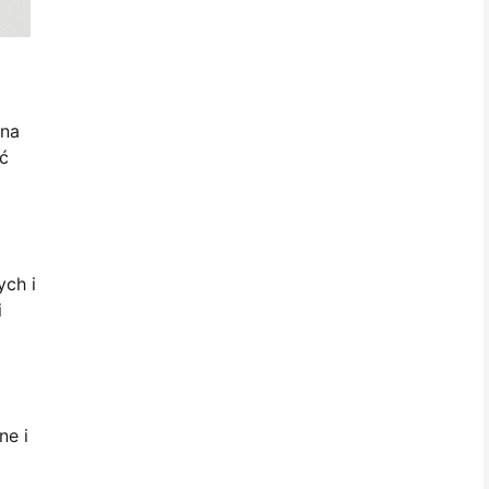
dna
ć
ych i
i
ne i