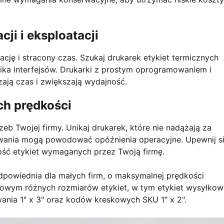
ji i eksploatacji
ję i stracony czas. Szukaj drukarek etykiet termicznych
wnika interfejsów. Drukarki z prostym oprogramowaniem i
ją czas i zwiększają wydajność.
ch prędkości
 Twojej firmy. Unikaj drukarek, które nie nadążają za
wania mogą powodować opóźnienia operacyjne. Upewnij si
ość etykiet wymaganych przez Twoją firmę.
dpowiednia dla małych firm, o maksymalnej prędkości
owym różnych rozmiarów etykiet, w tym etykiet wysyłko
owania 1" x 3" oraz kodów kreskowych SKU 1" x 2".