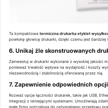
Ta kompaktowa
termiczna drukarka etykiet wysyłk
powłokę głowicę drukarki, dzięki czemu jest bardziej 
6. Unikaj źle skonstruowanych dru
Zainwestuj w drukarki wykonane z wysokiej jakości m
ponieważ trwałość wpływa na wydajność i koszty wymi
niezawodnością i stabilnością oferowaną przez nią.
7. Zapewnienie odpowiednich opcji
Rozważ opcje łączności drukarek, takie jak USB, Ether
integracji z istniejącymi systemami. Umożliwiają zda
małe firmy potrzebują do optymalnego przepływu pra