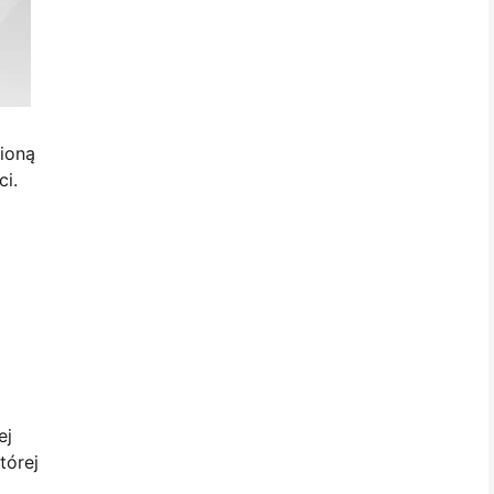
ioną
ci.
ej
tórej