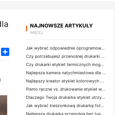
dla
NAJNOWSZE ARTYKUŁY
WIĘCEJ
Jak wybrać odpowiednie oprogramowanie restauracyjne dla małej lub średniej restauracji
k
edIn
Twitter
Share
Czy potrzebujesz przenośnej drukarki A4 do faktur magazynowych? Co naprawdę działa
Czy drukarki etykiet termicznych mogą tworzyć wodoodporne etykiety dla produktów małych firm?
Najlepsza kamera natychmiastowa dla początkujących, którzy nie chcą marnować papieru
d
Najlepszy kreator etykiet kolorowych do dziennikarstwa i scrapbooking: dodaj więcej kolorów do każdej strony
Pismo ręczne vs. drukowanie etykiet wysyłkowych: wskazówki dla małych firm w 2026 roku
Dlaczego Twoja drukarka etykiet utrzymuje blokowanie?
Jak wybrać kieszonkową drukarkę fotograficzną: Kompletny przewodnik dla użytkowników dziennikarstwa, podróży i iPhone'a
Najlepsza drukarka przenośna bez tuszu do podróży, szkoły i pracy mobilnej: Hanin MT620 Pro Review