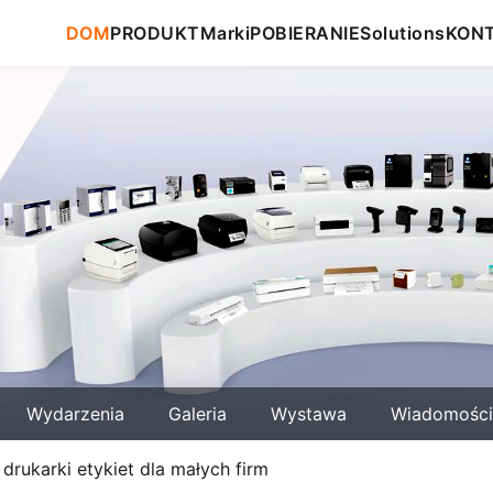
DOM
PRODUKT
Marki
POBIERANIE
Solutions
KON
Wydarzenia
Galeria
Wystawa
Wiadomości
rukarki etykiet dla małych firm