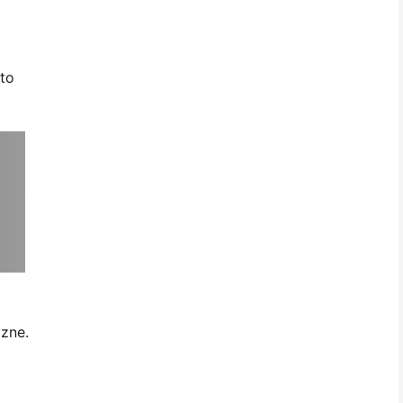
 to
czne.