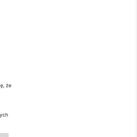
ę, że
wych