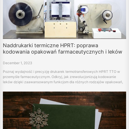
Naddrukarki termiczne HPRT: poprawa
kodowania opakowań farmaceutycznych i leków
December 1, 2023
Poznaj wydajność i precyzję drukarek termotransferowych HPRT TTO w
przemyśle farmaceutycznym. Odkryj, jak zrewolucjonizują kodowanie
leków dzięki zaawansowanym funkcjom dla różnych rodzajów opakowań,
zwiększając bezpieczeństwo i zgodność z przepisami.