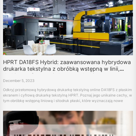
HPRT DA18FS Hybrid: zaawansowana hybrydowa
drukarka tekstylna z obróbką wstępną w linii,
drukiem cyfrowym i ekranem płaskim
December 5, 2023
Odkryj przełomową hybrydową drukarkę tekstylną online DA18FS z płaskim
ekranem i cyfrową drukarkę tekstylną HPRT. Poznaj jego unikalne cechy, w
tym obróbkę wstępną liniową i sitodruk płaski, które wyznaczają nowe
standardy w technologii cyfrowego druku tekstylnego.