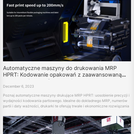
Automatyczne maszyny do drukowania MRP
HPRT: Kodowanie opakowań z zaawansowaną
technologią transferu termicznego
December 6, 2023
Poznaj automatyczne maszyny drukujące MRP HPRT: uosobienie precyzji i
wydajności kodowania partiowego. Idealne do dokładnego MRP, numerów
partii i daty ważności, drukarki te oferują trwałe i ekonomiczne rozwiązania
dla elastycznych potrzeb pakowania.