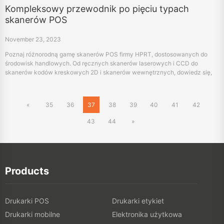
Kompleksowy przewodnik po pięciu typach
skanerów POS
November 23, 2023
Poznaj różnorodną gamę skanerów POS firmy HPRT, dostosowanych do
środowisk handlowych. Od ręcznych skanerów laserowych i CCD do
skanerów kodów kreskowych 2D i skanerów wewnętrznych, dowiedz się,
jak każdy typ zwiększa wydajność transakcji i doświadczenie klienta.
«
35
36
37
38
39
40
41
42
43
44
»
Products
Drukarki POS
Drukarki etykiet
Drukarki mobilne
Elektronika użytkowa