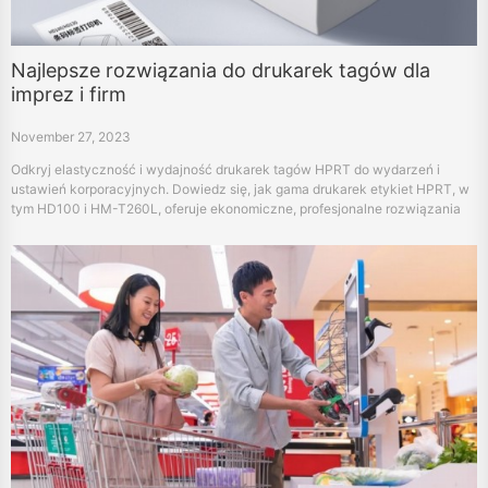
Najlepsze rozwiązania do drukarek tagów dla
imprez i firm
November 27, 2023
Odkryj elastyczność i wydajność drukarek tagów HPRT do wydarzeń i
ustawień korporacyjnych. Dowiedz się, jak gama drukarek etykiet HPRT, w
tym HD100 i HM-T260L, oferuje ekonomiczne, profesjonalne rozwiązania
do drukowania plakietek i etykiet.