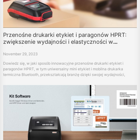
Przenośne drukarki etykiet i paragonów HPRT:
zwiększenie wydajności i elastyczności w
operacjach przemysłowych
November 29, 2023
Dowiedz się, w jaki sposób innowacyjne przenośne drukarki etykiet i
paragonów HPRT, w tym uniwersalny mini etykiet i mobilna drukarka
termiczna Bluetooth, przekształcają branżę dzięki swojej wydajności,
niezawodności i zaawansowanej technologii.