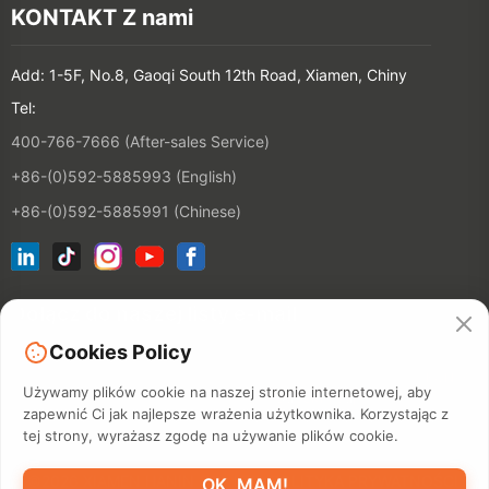
KONTAKT Z nami
Add: 1-5F, No.8, Gaoqi South 12th Road, Xiamen, Chiny
Tel:
400-766-7666 (After-sales Service)
+86-(0)592-5885993 (English)
+86-(0)592-5885991 (Chinese)
Dołącz do naszej listy e-mail
Cookies Policy
KONTAKT
Używamy plików cookie na naszej stronie internetowej, aby
zapewnić Ci jak najlepsze wrażenia użytkownika. Korzystając z
tej strony, wyrażasz zgodę na używanie plików cookie.
©2026 XIAMEN HANIN CO., LTD.
POLITYKA PRYWATNOŚCI
OK, MAM!