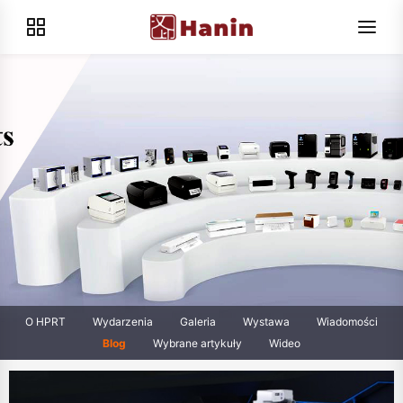
O HPRT
Wydarzenia
Galeria
Wystawa
Wiadomości
Blog
Wybrane artykuły
Wideo