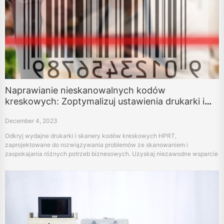
Naprawianie nieskanowalnych kodów
kreskowych: Zoptymalizuj ustawienia drukarki i
skanera
December 4, 2023
Odkryj wydajne drukarki i skanery kodów kreskowych HPRT,
zaprojektowane do rozwiązywania problemów ze skanowaniem i
zaspokajania różnych potrzeb biznesowych. Uzyskaj niezawodne wsparcie
i znajdź idealne rozwiązanie z kodami kreskowymi dzięki zaawansowanej
technologii HPRT.