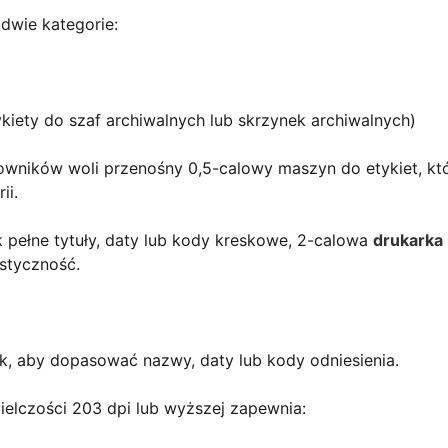
 dwie kategorie:
ykiety do szaf archiwalnych lub skrzynek archiwalnych)
owników woli przenośny 0,5-calowy maszyn do etykiet, kt
ii.
k pełne tytuły, daty lub kody kreskowe, 2-calowa
drukarka
astyczność.
k, aby dopasować nazwy, daty lub kody odniesienia.
elczości 203 dpi lub wyższej zapewnia: