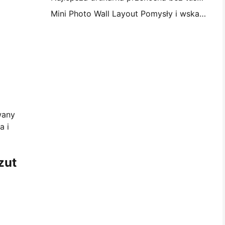
Mini Photo Wall Layout Pomysły i wskazówki na dekorację sypialni i dormitorium
wany
a i
zut