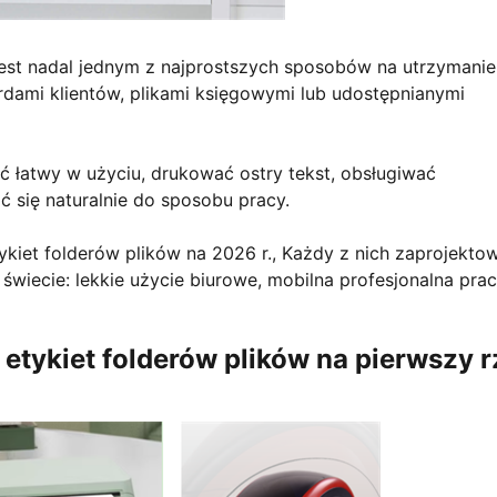
est nadal jednym z najprostszych sposobów na utrzymanie
ordami klientów, plikami księgowymi lub udostępnianymi
ć łatwy w użyciu, drukować ostry tekst, obsługiwać
 się naturalnie do sposobu pracy.
tykiet folderów plików na 2026 r., Każdy z nich zaprojekto
świecie: lekkie użycie biurowe, mobilna profesjonalna prac
etykiet folderów plików na pierwszy r