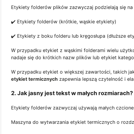
Etykiety folderów plików zazwyczaj podzielają się na
✔️ Etykiety folderów (krótkie, wąskie etykiety)
✔️ Etykiety z boku folderu lub kręgosłupa (dłuższe et
W przypadku etykiet z wąskimi folderami wielu użytk
nadaje się do krótkich nazw plików lub etykiet kategor
W przypadku etykiet o większej zawartości, takich ja
etykiet termicznych
zapewnia lepszą czytelność i el
2. Jak jasny jest tekst w małych rozmiarach?
Etykiety folderów zazwyczaj używają małych czcione
Maszyna do wytwarzania etykiet termicznych o rozdzi