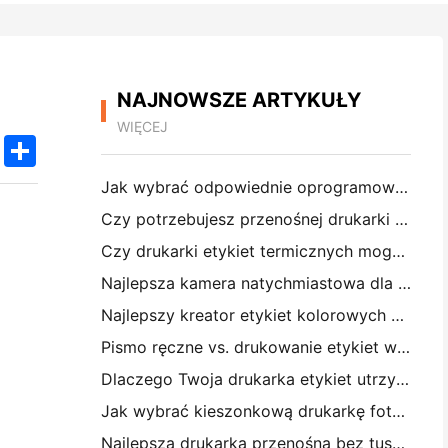
NAJNOWSZE ARTYKUŁY
WIĘCEJ
k
edIn
Twitter
Share
Jak wybrać odpowiednie oprogramowanie restauracyjne dla małej lub średniej restauracji
Czy potrzebujesz przenośnej drukarki A4 do faktur magazynowych? Co naprawdę działa
Czy drukarki etykiet termicznych mogą tworzyć wodoodporne etykiety dla produktów małych firm?
Najlepsza kamera natychmiastowa dla początkujących, którzy nie chcą marnować papieru
Najlepszy kreator etykiet kolorowych do dziennikarstwa i scrapbooking: dodaj więcej kolorów do każdej strony
Pismo ręczne vs. drukowanie etykiet wysyłkowych: wskazówki dla małych firm w 2026 roku
Dlaczego Twoja drukarka etykiet utrzymuje blokowanie?
Jak wybrać kieszonkową drukarkę fotograficzną: Kompletny przewodnik dla użytkowników dziennikarstwa, podróży i iPhone'a
Najlepsza drukarka przenośna bez tuszu do podróży, szkoły i pracy mobilnej: Hanin MT620 Pro Review