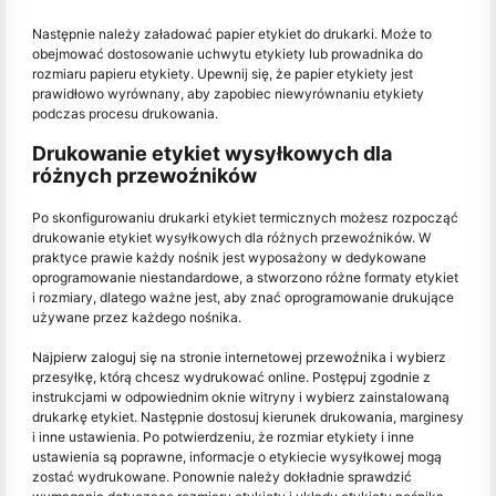
Następnie należy załadować papier etykiet do drukarki. Może to
obejmować dostosowanie uchwytu etykiety lub prowadnika do
rozmiaru papieru etykiety. Upewnij się, że papier etykiety jest
prawidłowo wyrównany, aby zapobiec niewyrównaniu etykiety
podczas procesu drukowania.
Drukowanie etykiet wysyłkowych dla
różnych przewoźników
Po skonfigurowaniu drukarki etykiet termicznych możesz rozpocząć
drukowanie etykiet wysyłkowych dla różnych przewoźników. W
praktyce prawie każdy nośnik jest wyposażony w dedykowane
oprogramowanie niestandardowe, a stworzono różne formaty etykiet
i rozmiary, dlatego ważne jest, aby znać oprogramowanie drukujące
używane przez każdego nośnika.
Najpierw zaloguj się na stronie internetowej przewoźnika i wybierz
przesyłkę, którą chcesz wydrukować online. Postępuj zgodnie z
instrukcjami w odpowiednim oknie witryny i wybierz zainstalowaną
drukarkę etykiet. Następnie dostosuj kierunek drukowania, marginesy
i inne ustawienia. Po potwierdzeniu, że rozmiar etykiety i inne
ustawienia są poprawne, informacje o etykiecie wysyłkowej mogą
zostać wydrukowane. Ponownie należy dokładnie sprawdzić