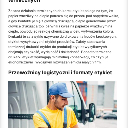
Zasada działania termicznych drukarek etykiet polega na tym, że
papier wrażliwy na ciepło porusza się do przodu pod napędem wałka,
a gdy kontaktuje się z głowicą drukującą, ciepło generowane przez
głowicę drukującą topi barwnik i kwas na papierze wrażliwym na
ciepło, powodując reakcję chemiczną w celu wytworzenia koloru.
Drukarki te są zwykle używane do drukowania kodów kreskowych,
etykiet wysyłkowych i etykiet produktów. Zalety stosowania
termicznej drukarki etykiet do produkcji etykiet wysyłkowych
obejmują szybkość, wydajność i dokładność. Ponadto termiczne
drukarki etykiet wymagają minimalnej konserwacji, co czyni je
ekonomicznym i wydajnym rozwiązaniem dla małych firm.
Przewoźnicy logistyczni i formaty etykiet