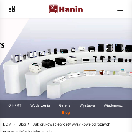
O HPRT
Wydarzenia
Galeria
Wystawa
Wiadomości
Blog
DOM
Blog
Jak drukować etykiety wysyłkowe od różnych
przewoźników logistycznych