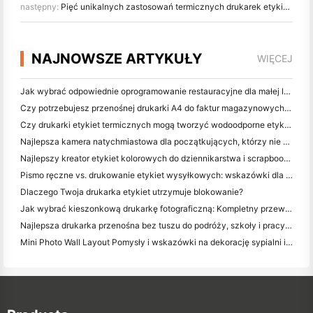
następny:
Pięć unikalnych zastosowań termicznych drukarek etykiet, o których nie wiedziałeś
NAJNOWSZE ARTYKUŁY
WIĘCEJ
Jak wybrać odpowiednie oprogramowanie restauracyjne dla małej lub średniej restauracji
Czy potrzebujesz przenośnej drukarki A4 do faktur magazynowych? Co naprawdę działa
Czy drukarki etykiet termicznych mogą tworzyć wodoodporne etykiety dla produktów małych firm?
Najlepsza kamera natychmiastowa dla początkujących, którzy nie chcą marnować papieru
Najlepszy kreator etykiet kolorowych do dziennikarstwa i scrapbooking: dodaj więcej kolorów do każdej strony
Pismo ręczne vs. drukowanie etykiet wysyłkowych: wskazówki dla małych firm w 2026 roku
Dlaczego Twoja drukarka etykiet utrzymuje blokowanie?
Jak wybrać kieszonkową drukarkę fotograficzną: Kompletny przewodnik dla użytkowników dziennikarstwa, podróży i iPhone'a
Najlepsza drukarka przenośna bez tuszu do podróży, szkoły i pracy mobilnej: Hanin MT620 Pro Review
Mini Photo Wall Layout Pomysły i wskazówki na dekorację sypialni i dormitorium