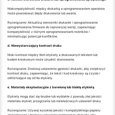
Niekompatybilność między drukarką a oprogramowaniem operatora
może powodować błędy drukowania lub awarie.
Rozwiązanie: Aktualizuj sterowniki drukarek i oprogramowanie
oprogramowania firmware do najnowszej wersji, zapewniając
kompatybilność z różnymi oprogramowaniami nośników i
minimalizując potencjał konfliktów.
d. Niewystarczający kontrast druku
Niski kontrast między tłem etykiety a drukowanym tekstem lub
kodem kreskowym może utrudnić skanowanie.
Rozwiązanie: Dostosuj ustawienia gęstości drukarki, aby zwiększyć
kontrast druku, zapewniając, że tekst i kod kreskowy są czyste i
odróżniające się od tła etykiety.
e. Materiały eksploatacyjne z barwioną lub blakłą etykietą
Etykiety mogą stać się brudne lub wyblakłe z powodu złej jakości
materiału etykiet, przegrzania lub niewłaściwych ustawień druku.
Rozwiązanie: Używaj wysokiej jakości i kompatybilnego papieru
etykietowego i dostosuj ustawienia temperatury drukarki, aby