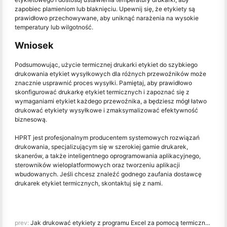
zapobiec plamieniom lub blaknięciu. Upewnij się, że etykiety są
prawidłowo przechowywane, aby uniknąć narażenia na wysokie
temperatury lub wilgotność.
Wniosek
Podsumowując, użycie termicznej drukarki etykiet do szybkiego
drukowania etykiet wysyłkowych dla różnych przewoźników może
znacznie usprawnić proces wysyłki. Pamiętaj, aby prawidłowo
skonfigurować drukarkę etykiet termicznych i zapoznać się z
wymaganiami etykiet każdego przewoźnika, a będziesz mógł łatwo
drukować etykiety wysyłkowe i zmaksymalizować efektywność
biznesową.
HPRT jest profesjonalnym producentem systemowych rozwiązań
drukowania, specjalizującym się w szerokiej gamie drukarek,
skanerów, a także inteligentnego oprogramowania aplikacyjnego,
sterowników wieloplatformowych oraz tworzeniu aplikacji
wbudowanych. Jeśli chcesz znaleźć godnego zaufania dostawcę
drukarek etykiet termicznych, skontaktuj się z nami.
prev:
Jak drukować etykiety z programu Excel za pomocą termicznej drukarki etykiet