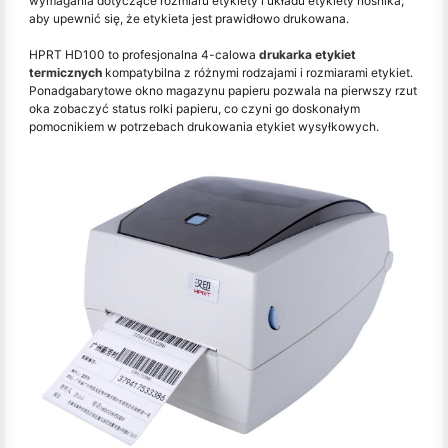
wymagania dotyczące rozmiaru etykiety i układu etykiety nośnika,
aby upewnić się, że etykieta jest prawidłowo drukowana.
HPRT HD100 to profesjonalna 4-calowa
drukarka etykiet
termicznych
kompatybilna z różnymi rodzajami i rozmiarami etykiet.
Ponadgabarytowe okno magazynu papieru pozwala na pierwszy rzut
oka zobaczyć status rolki papieru, co czyni go doskonałym
pomocnikiem w potrzebach drukowania etykiet wysyłkowych.