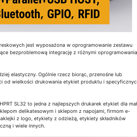
kreskowych jest wyposażona w oprogramowanie zestawu
ające bezproblemową integrację z różnymi oprogramowani
ziej elastyczny. Ogólnie rzecz biorąc, przenośne lub
ci od wielkości drukowania etykiet produktu i specyficzny
HPRT SL32 to jedna z najlepszych drukarek etykiet dla ma
klepom delikatesowym i sklepom z napojami, firmom e-
lejki z logo, etykiety z odzieżą, etykiety składników
czną i wiele innych.