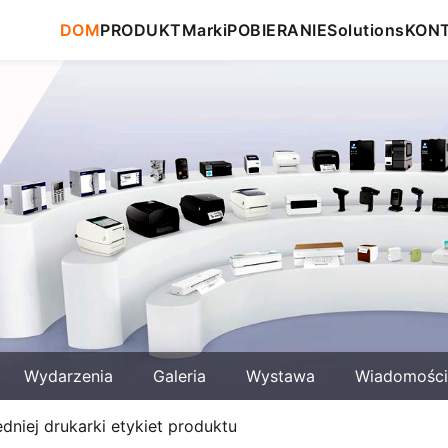
DOM
PRODUKT
Marki
POBIERANIE
Solutions
KON
Wydarzenia
Galeria
Wystawa
Wiadomości
iej drukarki etykiet produktu