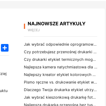
NAJNOWSZE ARTYKUŁY
WIĘCEJ
Jak wybrać odpowiednie oprogramowanie restauracyjne dla małej lub średniej restauracji
k
edIn
Twitter
Share
Czy potrzebujesz przenośnej drukarki A4 do faktur magazynowych? Co naprawdę działa
Czy drukarki etykiet termicznych mogą tworzyć wodoodporne etykiety dla produktów małych firm?
Najlepsza kamera natychmiastowa dla początkujących, którzy nie chcą marnować papieru
ziej
Najlepszy kreator etykiet kolorowych do dziennikarstwa i scrapbooking: dodaj więcej kolorów do każdej strony
Pismo ręczne vs. drukowanie etykiet wysyłkowych: wskazówki dla małych firm w 2026 roku
Dlaczego Twoja drukarka etykiet utrzymuje blokowanie?
uktu
Jak wybrać kieszonkową drukarkę fotograficzną: Kompletny przewodnik dla użytkowników dziennikarstwa, podróży i iPhone'a
Najlepsza drukarka przenośna bez tuszu do podróży, szkoły i pracy mobilnej: Hanin MT620 Pro Review