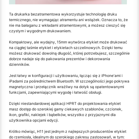
Ta drukarka bezatramentowa wykorzystuje technologię druku
termicznego, nie wymagając atramentu ani wstążek. Oznacza to, że
nie ma bałaganu z wkładami atramentowymi, a możesz cieszyć się
czystym i wygodnym drukowaniem.
Kompaktowy, ale wydajny, 15mm wytwórca etykiet może drukować
na ciągłej taśmie etykiet i etykietach szczelinowych. Dzięki temu
możesz drukować dowolną długość, której potrzebujesz, szczególnie
dobrze nadaje się do pakowania prezentów i dekorowania
dzienników.
Jest łatwy w konfiguracji i użytkowaniu, łącząc się z iPhone'ami i
iPadami za pośrednictwem Bluetooth. W szczególności jego pokrywa
magnetyczna i przełącznik wrażliwy na dotyk są opatentowanymi
funkcjami, zapewniającymi wygodę i łatwość obsługi.
Dzięki niestandardowej aplikacji HPRT do projektowania etykiet
masz dostęp do szerokiej gamy ciekawych szablonów, czcionek,
ikon, grafiki, naklejek i bąbelków, wszystko z przyjaznymi dla
użytkownika opcjami edycji.
Krótko mówiąc, H11 jest jednym z najlepszych producentów etykiet
do rzemiosła, idealnym do szerokiego zakresu zastosowań, w tym: