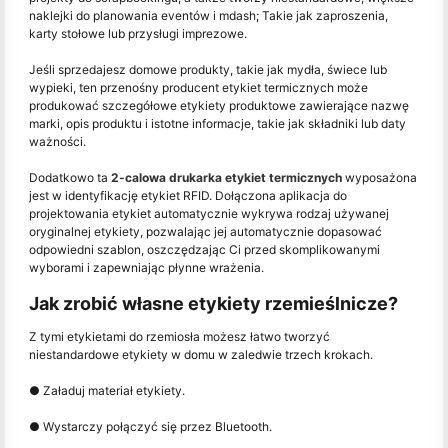
naklejki do planowania eventów i mdash; Takie jak zaproszenia,
karty stołowe lub przysługi imprezowe.
Jeśli sprzedajesz domowe produkty, takie jak mydła, świece lub
wypieki, ten przenośny producent etykiet termicznych może
produkować szczegółowe etykiety produktowe zawierające nazwę
marki, opis produktu i istotne informacje, takie jak składniki lub daty
ważności.
Dodatkowo ta
2-calowa drukarka etykiet termicznych
wyposażona
jest w identyfikację etykiet RFID. Dołączona aplikacja do
projektowania etykiet automatycznie wykrywa rodzaj używanej
oryginalnej etykiety, pozwalając jej automatycznie dopasować
odpowiedni szablon, oszczędzając Ci przed skomplikowanymi
wyborami i zapewniając płynne wrażenia.
Jak zrobić własne etykiety rzemieślnicze?
Z tymi etykietami do rzemiosła możesz łatwo tworzyć
niestandardowe etykiety w domu w zaledwie trzech krokach.
● Załaduj materiał etykiety.
● Wystarczy połączyć się przez Bluetooth.