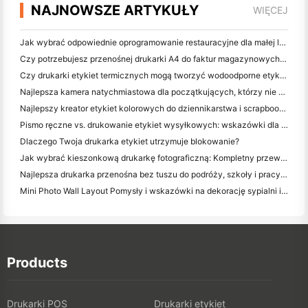
NAJNOWSZE ARTYKUŁY
WIĘCEJ
Jak wybrać odpowiednie oprogramowanie restauracyjne dla małej lub średniej restauracji
Czy potrzebujesz przenośnej drukarki A4 do faktur magazynowych? Co naprawdę działa
Czy drukarki etykiet termicznych mogą tworzyć wodoodporne etykiety dla produktów małych firm?
Najlepsza kamera natychmiastowa dla początkujących, którzy nie chcą marnować papieru
Najlepszy kreator etykiet kolorowych do dziennikarstwa i scrapbooking: dodaj więcej kolorów do każdej strony
Pismo ręczne vs. drukowanie etykiet wysyłkowych: wskazówki dla małych firm w 2026 roku
Dlaczego Twoja drukarka etykiet utrzymuje blokowanie?
Jak wybrać kieszonkową drukarkę fotograficzną: Kompletny przewodnik dla użytkowników dziennikarstwa, podróży i iPhone'a
Najlepsza drukarka przenośna bez tuszu do podróży, szkoły i pracy mobilnej: Hanin MT620 Pro Review
Mini Photo Wall Layout Pomysły i wskazówki na dekorację sypialni i dormitorium
Products
Drukarki POS
Drukarki etykiet