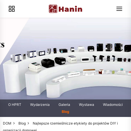
O HPRT
Wydarzenia
Galeria
Wystawa
Wiadomości
Blog
DOM
Blog
Najlepsze rzemieślnicze etykiety do projektów DIY i
organizacji domowej