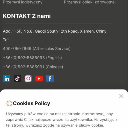
Przemysł logistyczny
Przemysł opieki zdrowotnej
KONTAKT Z nami
Add: 1-5F, No.8, Gaoqi South 12th Road, Xiamen, Chiny
Tel:
400-766-7666 (After-sales Service)
+86-(0)592-5885993 (English)
+86-(0)592-5885991 (Chinese)
Dołącz do naszej listy e-mail
Cookies Policy
KONTAKT
Używamy plików cookie na naszej stronie internetowej, aby
zapewnić Ci jak najlepsze wrażenia użytkownika. Korzystając z
tej strony, wyrażasz zgodę na używanie plików cookie.