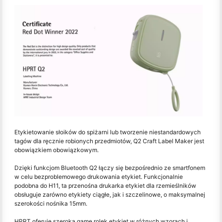
Etykietowanie słoików do spiżarni lub tworzenie niestandardowych
tagów dla ręcznie robionych przedmiotów, Q2 Craft Label Maker jest
obowiązkiem obowiązkowym.
Dzięki funkcjom Bluetooth Q2 łączy się bezpośrednio ze smartfonem
w celu bezproblemowego drukowania etykiet. Funkcjonalnie
podobna do H11, ta przenośna drukarka etykiet dla rzemieślników
obsługuje zarówno etykiety ciągłe, jak i szczelinowe, o maksymalnej
szerokości nośnika 15mm.
HPRT oferuje szeroką gamę rolek etykiet w różnych wzorach i