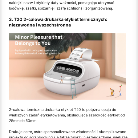
naklejki nazw i etykiety daty ważności, pomagając utrzymać
lodówkę, szafki, spiżarnię i szafę schludną i zorganizowaną.
3. T20 2-calowa drukarka etykiet termicznych:
niezawodna i wszechstronna
2-calowa termiczna drukarka etykiet T20 to potężna opcja do
większych zadań etykietowania, obsługująca szerokość etykiet od
25mm do 50mm.
Drukuje ostre, ostre spersonalizowane wiadomości i skomplikowane
projekty do scrapbookingu, a także tworzy niestandardowe, większe